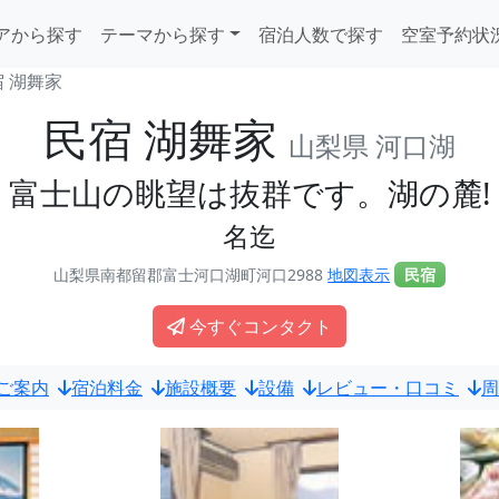
アから探す
テーマから探す
宿泊人数で探す
空室予約状
 湖舞家
民宿 湖舞家
山梨県 河口湖
富士山の眺望は抜群です。湖の麓!
名迄
山梨県南都留郡富士河口湖町河口2988
地図表示
民宿
今すぐコンタクト
ご案内
宿泊料金
施設概要
設備
レビュー・口コミ
周