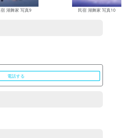
宿 湖舞家 写真9
民宿 湖舞家 写真10
電話する