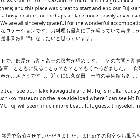
e was still much to see and do there. It is in a great locat
here; and this place was great to start and end our Fuji-san
n a busy location; or perhaps a place more heavily advertise
. We are all sincerely grateful for the wonderful accomodat
高なロケーションです。お料理も最高に手が凝っていて美味し
り是非又お世話になりたいと思っています。
で、部屋から湖と富士の双方が望めます。 宿の玄関と湖畔の遊
習を富士とともに見ることができてとてもくつろぎました。 
は春がよさそうですし、近くには久保田 一竹の美術館もあり
se I can see both lake kawaguchi and Mt.Fuji simultaneously
chi-ko museum on the lake side load where I can see Mt Fuj
Mt. Fuji will seem much more beautiful I guess. I myselef,
1歳児で宿泊させていただきました。はじめての和室やお風呂