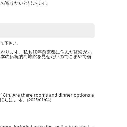
立ち寄りたいと思います。
して下さい。
かります。私も10年前京都に住んだ経験があ
日本の伝統的な旅館を見せたいのでこまやで宿
y 18th. Are there rooms and dinner options a
gan こんにちは、 私
（2025/01/04）
 room. Included breakfast or No breakfast is