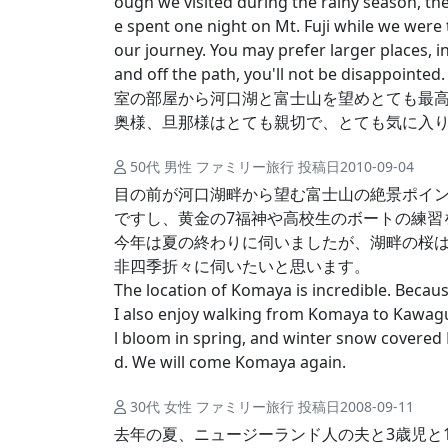
ough we visited during the rainy season, ther
e spent one night on Mt. Fuji while we were t
our journey. You may prefer larger places, i
and off the path, you'll not be disappointed
室の部屋から河口湖と富士山を望めとても最
奥様、旦那様はとても親切で、とても気に入
50代 男性 ファミリー旅行 投稿日2010-09-04
目の前が河口湖畔から望む富士山の絶景ポイント
ですし、黄金の7福神や高校生のボートの練
今年は夏の終わりに伺いましたが、湖畔の桜
非四季折々に伺いたいと思います。
The location of Komaya is incredible. Becau
I also enjoy walking from Komaya to Kawagu
l bloom in spring, and winter snow covered 
d. We will come Komaya again.
30代 女性 ファミリー旅行 投稿日2008-09-11
去年の夏、ニュージーランド人の夫と3歳児と