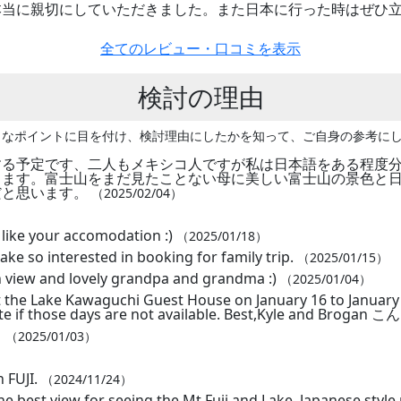
本当に親切にしていただきました。また日本に行った時はぜひ
全てのレビュー・口コミを表示
検討の理由
うなポイントに目を付け、検討理由にしたかを知って、ご自身の参考に
る予定です、二人もメキシコ人ですが私は日本語をある程度分
ります。富士山をまだ見たことない母に美しい富士山の景色と
だと思います。
（2025/02/04）
 like your accomodation :)
（2025/01/18）
 lake so interested in booking for family trip.
（2025/01/15）
n view and lovely grandpa and grandma :)
（2025/01/04）
 at the Lake Kawaguchi Guest House on January 16 to Januar
r date if those days are not available. Best,Kyle and Bro
？
（2025/01/03）
n FUJI.
（2024/11/24）
he best view for seeing the Mt.Fuji and Lake. Japanese style