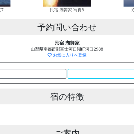
真7
民宿 湖舞家 写真8
民
予約問い合わせ
民宿 湖舞家
山梨県南都留郡富士河口湖町河口2988
お気に入りへ登録
宿の特徴
ご案内