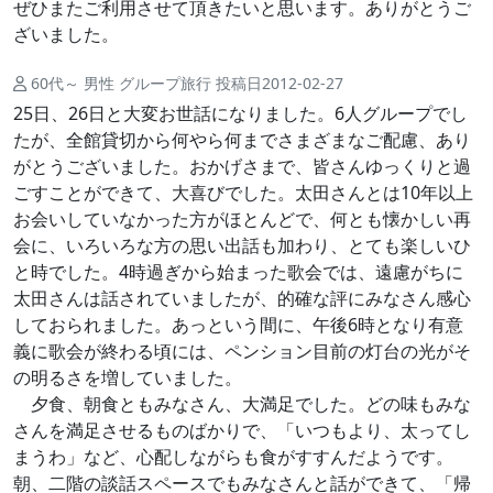
ぜひまたご利用させて頂きたいと思います。ありがとうご
ざいました。
60代～ 男性 グループ旅行 投稿日2012-02-27
25日、26日と大変お世話になりました。6人グループでし
たが、全館貸切から何やら何までさまざまなご配慮、あり
がとうございました。おかげさまで、皆さんゆっくりと過
ごすことができて、大喜びでした。太田さんとは10年以上
お会いしていなかった方がほとんどで、何とも懐かしい再
会に、いろいろな方の思い出話も加わり、とても楽しいひ
と時でした。4時過ぎから始まった歌会では、遠慮がちに
太田さんは話されていましたが、的確な評にみなさん感心
しておられました。あっという間に、午後6時となり有意
義に歌会が終わる頃には、ペンション目前の灯台の光がそ
の明るさを増していました。
夕食、朝食ともみなさん、大満足でした。どの味もみな
さんを満足させるものばかりで、「いつもより、太ってし
まうわ」など、心配しながらも食がすすんだようです。
朝、二階の談話スペースでもみなさんと話ができて、「帰