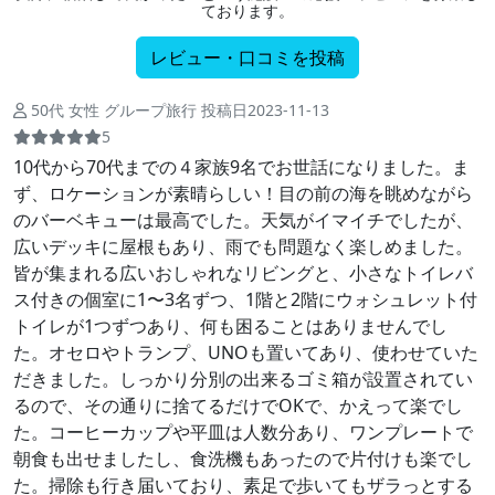
ております。
レビュー・口コミを投稿
50代 女性 グループ旅行 投稿日2023-11-13
5
10代から70代までの４家族9名でお世話になりました。ま
ず、ロケーションが素晴らしい！目の前の海を眺めながら
のバーベキューは最高でした。天気がイマイチでしたが、
広いデッキに屋根もあり、雨でも問題なく楽しめました。
皆が集まれる広いおしゃれなリビングと、小さなトイレバ
ス付きの個室に1〜3名ずつ、1階と2階にウォシュレット付
トイレが1つずつあり、何も困ることはありませんでし
た。オセロやトランプ、UNOも置いてあり、使わせていた
だきました。しっかり分別の出来るゴミ箱が設置されてい
るので、その通りに捨てるだけでOKで、かえって楽でし
た。コーヒーカップや平皿は人数分あり、ワンプレートで
朝食も出せましたし、食洗機もあったので片付けも楽でし
た。掃除も行き届いており、素足で歩いてもザラっとする