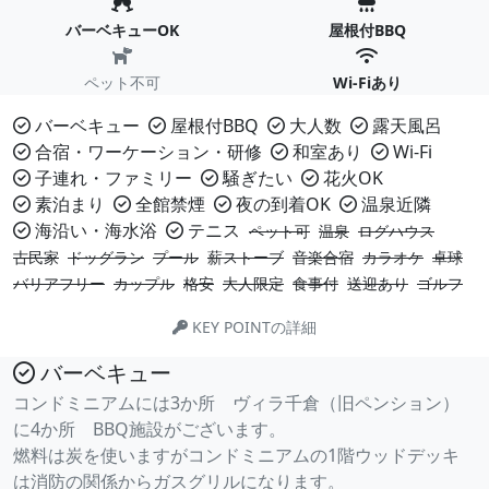
バーベキューOK
屋根付BBQ
ペット不可
Wi-Fiあり
バーベキュー
屋根付BBQ
大人数
露天風呂
合宿・ワーケーション・研修
和室あり
Wi-Fi
子連れ・ファミリー
騒ぎたい
花火OK
素泊まり
全館禁煙
夜の到着OK
温泉近隣
海沿い・海水浴
テニス
ペット可
温泉
ログハウス
古民家
ドッグラン
プール
薪ストーブ
音楽合宿
カラオケ
卓球
バリアフリー
カップル
格安
大人限定
食事付
送迎あり
ゴルフ
KEY POINTの詳細
バーベキュー
コンドミニアムには3か所 ヴィラ千倉（旧ペンション）
に4か所 BBQ施設がございます。
燃料は炭を使いますがコンドミニアムの1階ウッドデッキ
は消防の関係からガスグリルになります。