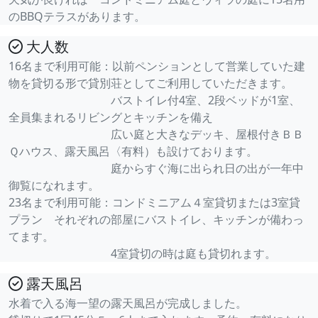
のBBQテラスがあります。
大人数
16名まで利用可能：以前ペンションとして営業していた建
物を貸切る形で貸別荘としてご利用していただきます。
バストイレ付4室、2段ベッドが1室、
全員集まれるリビングとキッチンを備え
広い庭と大きなデッキ、屋根付きＢＢ
Ｑハウス、露天風呂〈有料）も設けております。
庭からすぐ海に出られ日の出が一年中
御覧になれます。
23名まで利用可能：コンドミニアム４室貸切または3室貸
プラン それぞれの部屋にバストイレ、キッチンが備わっ
てます。
4室貸切の時は庭も貸切れます。
露天風呂
水着で入る海一望の露天風呂が完成しました。