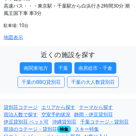
高速バス・・・東京駅・千葉駅から白浜行き2時間30分 潮
風王国下車 車3分
10
駐車場:
台
地図表示
近くの施設を探す
南関東地方
千葉
南房総市・千倉
千葉のBBQ貸別荘
千葉の大人数貸別荘
貸別荘コテージ
エリアから探す
テーマから探す
宿泊人数で探す
空室予約状況
静岡・伊豆貸別荘
伊豆貸別荘 ペット可
沖縄貸別荘
千葉コテージ・貸別荘
那須のコテージ・貸別荘
スキー特集
特集