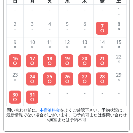
日
月
火
水
木
金
土
-
-
-
-
-
-
1
-
2
3
4
5
6
8
7
-
-
-
-
-
×
○
9
10
11
12
13
14
15
×
×
×
×
×
×
×
22
16
17
18
19
20
21
×
○
○
○
○
○
○
23
29
24
25
26
27
28
×
×
○
○
○
○
○
-
-
-
-
-
30
31
○
○
問い合わせ前に、
宿泊料金
をよくご確認下さい。予約状況は、
最新情報でない場合がございます。〇予約可または要問い合わせ
×満室または予約不可