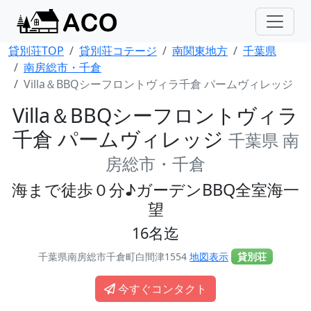
貸別荘TOP
貸別荘コテージ
南関東地方
千葉県
南房総市・千倉
Villa＆BBQシーフロントヴィラ千倉 パームヴィレッジ
Villa＆BBQシーフロントヴィラ
千倉 パームヴィレッジ
千葉県 南
房総市・千倉
海まで徒歩０分♪ガーデンBBQ全室海一
望
16名迄
千葉県南房総市千倉町白間津1554
地図表示
貸別荘
今すぐコンタクト