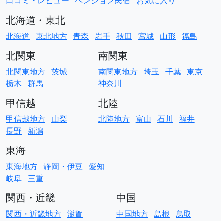
口コミ・レビュー
ペンション民宿
お気に入り
北海道・東北
北海道
東北地方
青森
岩手
秋田
宮城
山形
福島
北関東
南関東
北関東地方
茨城
南関東地方
埼玉
千葉
東京
栃木
群馬
神奈川
甲信越
北陸
甲信越地方
山梨
北陸地方
富山
石川
福井
長野
新潟
東海
東海地方
静岡・伊豆
愛知
岐阜
三重
関西・近畿
中国
関西・近畿地方
滋賀
中国地方
島根
鳥取