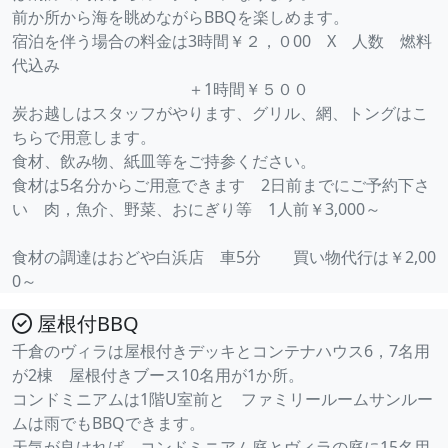
前か所から海を眺めながらBBQを楽しめます。
宿泊を伴う場合の料金は3時間￥２，０00 X 人数 燃料
代込み
＋1時間￥５００
炭お越しはスタッフがやります、グリル、網、トングはこ
ちらで用意します。
食材、飲み物、紙皿等をご持参ください。
食材は5名分からご用意できます 2日前までにご予約下さ
い 肉，魚介、野菜、おにぎり等 1人前￥3,000～
食材の調達はおどや白浜店 車5分 買い物代行は￥2,00
0～
屋根付BBQ
千倉のヴィラは屋根付きデッキとコンテナハウス6，7名用
が2棟 屋根付きブース10名用が1か所。
コンドミニアムは1階U室前と ファミリールームサンルー
ムは雨でもBBQできます。
天気が良ければ コンドミニアム庭とヴィラの庭に15名用