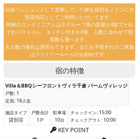
以前ペンションとして営業していた棟を貸切をメインに大
型貸別荘としてご利用いただいてます。
別棟のコンドミニアムは小グループ用の部屋が4室でそれ
ぞれバストイレ、キッチン付きが4室 人数に合わせて部
屋数も選べます。
大人数の場合は貸切もできます。またお子様ずれのご家族
はファミリールームがお勧めです。
宿の特徴
Villa＆BBQシーフロントヴィラ千倉 パームヴィレッジ
1
戸数:
16
定員:
人迄
15:00
施設タイプ
戸数合計
駐車場
チェックイン:
貸別荘
1
10
10:00
戸
台
チェックアウト:
KEY POINT