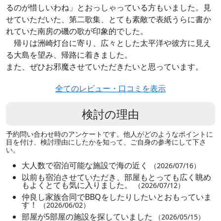
るのが惜しいわね」とおっしゃっている方もいました。見
せていただいた、第二歌集、とても素敵で表紙うらに書か
れていた南房の磯の歌が印象的でした。
帰りは洲崎灯台に寄り、広々とした太平洋や彼方に見え
る大島を望み、帰路に着きました。
また、ぜひお邪魔させていただきたいと思っています。
全てのレビュー・口コミを表示
検討の理由
予約問い合わせ時のアンケートです。他人がどのようなポイントに
目を付け、検討理由にしたかを知って、ご自身の参考にして下さ
い。
大人数で宿泊可能な施設で海の近く
（2026/07/16）
以前も宿泊させていただき、部屋もとっても広く眺め
もよくとても気に入りました。
（2026/07/12）
仲良し家族合同でBBQをしたりしたいとおもっていま
す！
（2026/06/02）
部屋が5部屋の施設を探していました
（2026/05/15）