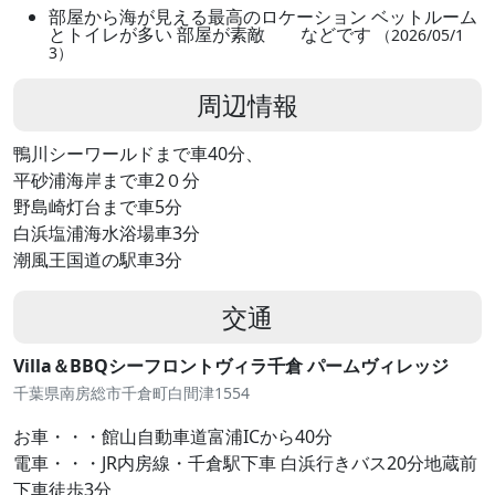
部屋から海が見える最高のロケーション ベットルーム
とトイレが多い 部屋が素敵 などです
（2026/05/1
3）
周辺情報
鴨川シーワールドまで車40分、
平砂浦海岸まで車2０分
野島崎灯台まで車5分
白浜塩浦海水浴場車3分
潮風王国道の駅車3分
交通
Villa＆BBQシーフロントヴィラ千倉 パームヴィレッジ
千葉県南房総市千倉町白間津1554
お車・・・館山自動車道富浦ICから40分
電車・・・JR内房線・千倉駅下車 白浜行きバス20分地蔵前
下車徒歩3分