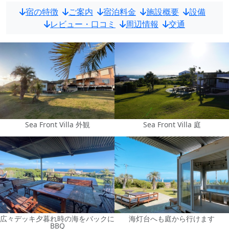
宿の特徴
ご案内
宿泊料金
施設概要
設備
レビュー・口コミ
周辺情報
交通
Sea Front Villa 外観
Sea Front Villa 庭
広々デッキ夕暮れ時の海をバックに
海灯台へも庭から行けます
BBQ