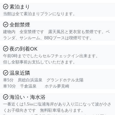
素泊まり
当館は全て素泊まりプランになります。
全館禁煙
建物内 全室禁煙です 露天風呂と更衣室も禁煙です。ベ
ランダ、サンルーム、BBQブースは喫煙可です。
夜の到着OK
午前0時まででしたらセルフチェックイン出来ます。
但し全額事前お支払していただきます。
温泉近隣
車5分 房総白浜温泉 グランドホテル太陽
車10分 千倉温泉 ホテル夢見崎
海沿い・海水浴
一番近くは1.5㎞に塩浦海岸があり入り江になって波が小さ
くお子様向きです 無料駐車場もあります。