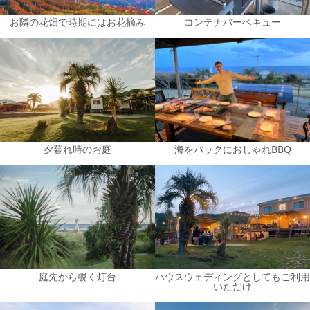
お隣の花畑で時期にはお花摘み
コンテナバーベキュー
夕暮れ時のお庭
海をバックにおしゃれBBQ
庭先から覗く灯台
ハウスウェディングとしてもご利用
いただけ