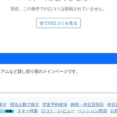
現在、この条件での口コミは投稿されていません。
全ての口コミを見る
ニアムなど貸し切り宿のメインページです。
探す
宿泊人数で探す
空室予約状況
静岡・伊豆貸別荘
伊豆
荘
スキー特集
口コミ・レビュー
ペンション民宿
お
特集