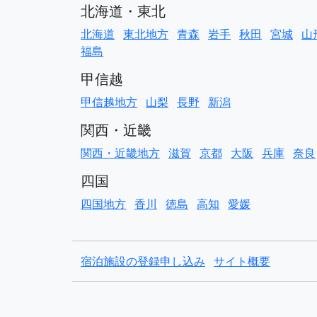
北海道・東北
北海道
東北地方
青森
岩手
秋田
宮城
山
福島
甲信越
甲信越地方
山梨
長野
新潟
関西・近畿
関西・近畿地方
滋賀
京都
大阪
兵庫
奈良
四国
四国地方
香川
徳島
高知
愛媛
宿泊施設の登録申し込み
サイト概要