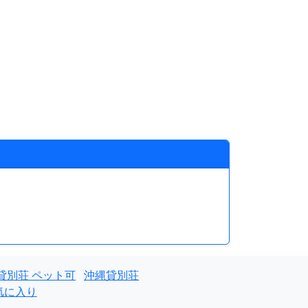
貸別荘 ペット可
沖縄貸別荘
気に入り