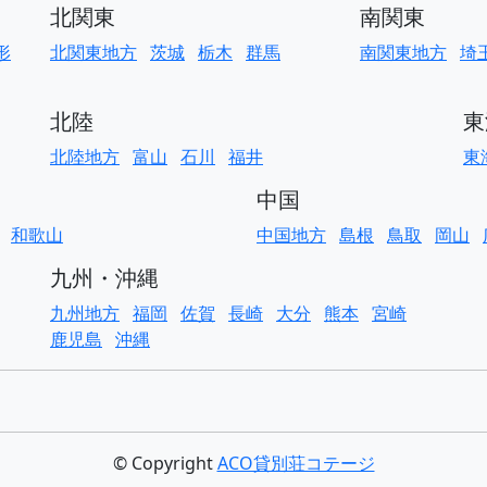
北関東
南関東
形
北関東地方
茨城
栃木
群馬
南関東地方
埼
北陸
東
北陸地方
富山
石川
福井
東
中国
和歌山
中国地方
島根
鳥取
岡山
九州・沖縄
九州地方
福岡
佐賀
長崎
大分
熊本
宮崎
鹿児島
沖縄
© Copyright
ACO貸別荘コテージ