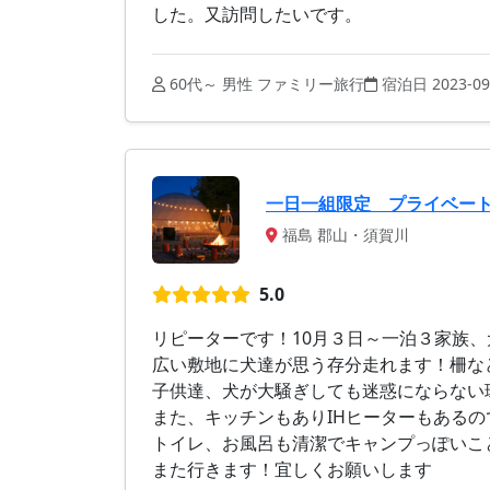
した。又訪問したいです。
60代～ 男性 ファミリー旅行
宿泊日 2023-09
一日一組限定 プライベー
福島 郡山・須賀川
5.0
リピーターです！10月３日～一泊３家族
広い敷地に犬達が思う存分走れます！柵な
子供達、犬が大騒ぎしても迷惑にならない
また、キッチンもありIHヒーターもあるの
トイレ、お風呂も清潔でキャンプっぽいこ
また行きます！宜しくお願いします