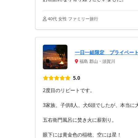
40代 女性 ファミリー旅行
一日一組限定 プライベー
福島 郡山・須賀川
5.0
2度目のリピートです。
3家族、子供8人、犬6頭でしたが、本当に
五右衛門風呂に焚き火に薪割り。
眼下には黄金色の稲穂、空には星！