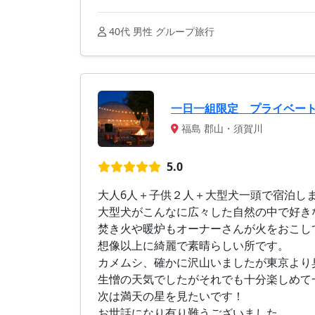
40代 男性 グループ旅行
一日一組限定 プライベー
福島 郡山・須賀川
5.0
大人6人＋子供２人＋大型犬一頭で宿泊し
大型犬がこんなに広々した自然の中で好き
焚き火や暖炉もオーナーさんが火をおこし
想像以上に綺麗で素晴らしい所です。
カメムシ、確かに沢山いましたが東京より
生憎の天気でしたがそれでも十分楽しめて
次は満天の星を見たいです！
お世話になり有り難うございました。