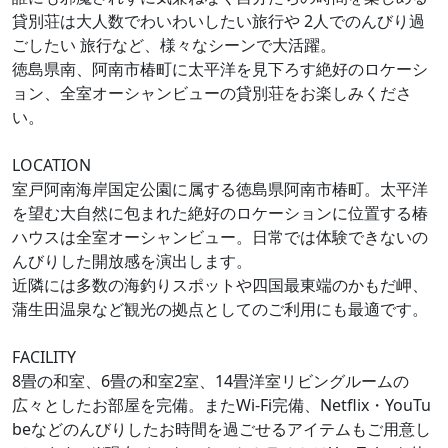
貸別荘は大人数でわいわいしたい旅行や 2人でのんびり過
ごしたい 旅行など、様々なシーンで大活躍。
徳島県南、阿南市椿町に太平洋を見下ろす絶好のロケーシ
ョン、全室オーシャンビューの貸別荘をお楽しみくださ
い。
LOCATION
室戸阿南海岸国定公園に属する徳島県阿南市椿町。太平洋
を望む大自然に包まれた絶好のロケーションに位置する椿
ハウスは全室オーシャンビュー。日常では体験できないの
んびりした開放感を演出します。
近隣には多数の海釣りスポットや四国最東端のかもだ岬、
蒲生田温泉など観光の拠点としてのご利用にも最適です。
FACILITY
8畳の和室、6畳の和室2室、14畳洋室リビングルームの
広々としたお部屋を完備。またWi-Fi完備、Netflix・YouTu
beなどのんびりしたお時間を過ごせるアイテムもご用意し