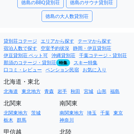
徳島のBBQ貸別荘
徳島のサウナ貸別荘
徳島の大人数貸別荘
貸別荘コテージ
エリアから探す
テーマから探す
宿泊人数で探す
空室予約状況
静岡・伊豆貸別荘
伊豆貸別荘 ペット可
沖縄貸別荘
千葉コテージ・貸別荘
那須のコテージ・貸別荘
スキー特集
特集
口コミ・レビュー
ペンション民宿
お気に入り
北海道・東北
北海道
東北地方
青森
岩手
秋田
宮城
山形
福島
北関東
南関東
北関東地方
茨城
南関東地方
埼玉
千葉
東京
栃木
群馬
神奈川
甲信越
北陸