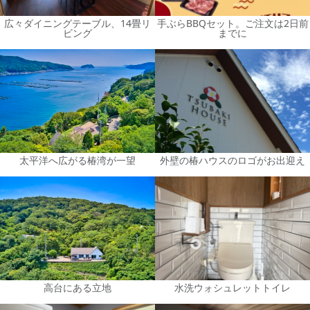
広々ダイニングテーブル、14畳リ
手ぶらBBQセット。ご注文は2日前
ビング
までに
太平洋へ広がる椿湾が一望
外壁の椿ハウスのロゴがお出迎え
高台にある立地
水洗ウォシュレットトイレ