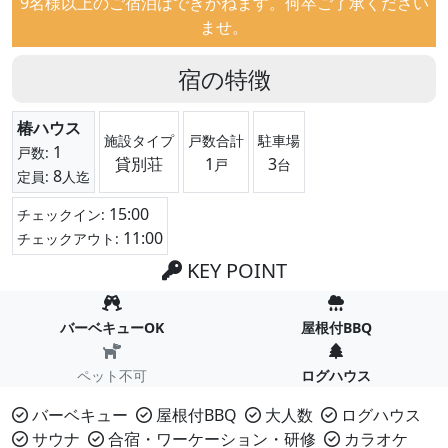
9名様以上のご宿泊はできかねます。何卒ご了承ください
ませ。
宿の特徴
椿ハウス
施設タイプ
戸数合計
駐車場
1
戸数:
貸別荘
1
3
戸
台
8
定員:
人迄
15:00
チェックイン:
11:00
チェックアウト:
KEY POINT
バーベキューOK
屋根付BBQ
ペット不可
ログハウス
バーベキュー
屋根付BBQ
大人数
ログハウス
サウナ
合宿・ワーケーション・研修
カラオケ