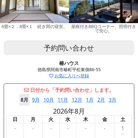
6畳×２，8畳×１ 続き間の寝室。
屋根付きBBQコーナー、照明付き
で安心。
予約問い合わせ
椿ハウス
徳島県阿南市椿町平松東側86-55
お気に入りへ登録
日付から「予約問い合わせ」します。
8月
9月
10月
11月
12月
1月
2月
3月
2026年8月
日
月
火
水
木
金
土
-
-
-
-
-
-
1
-