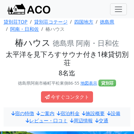
貸別荘TOP
貸別荘コテージ
四国地方
徳島県
阿南・日和佐
椿ハウス
椿ハウス
徳島県 阿南・日和佐
太平洋を見下ろすサウナ付き1棟貸切別
荘
8名迄
徳島県阿南市椿町平松東側86-55
地図表示
貸別荘
今すぐコンタクト
宿の特徴
ご案内
宿泊料金
施設概要
設備
レビュー・口コミ
周辺情報
交通