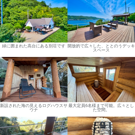
緑に囲まれた高台にある別荘です
開放的で広々した、ととのうデッキ
スペース
新設された海の見えるログハウスサ
最大定員6名様まで可能。広々とし
ウナ
た空間。