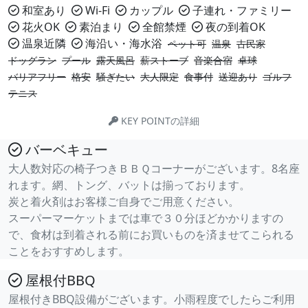
和室あり
Wi-Fi
カップル
子連れ・ファミリー
花火OK
素泊まり
全館禁煙
夜の到着OK
温泉近隣
海沿い・海水浴
ペット可
温泉
古民家
ドッグラン
プール
露天風呂
薪ストーブ
音楽合宿
卓球
バリアフリー
格安
騒ぎたい
大人限定
食事付
送迎あり
ゴルフ
テニス
KEY POINTの詳細
バーベキュー
大人数対応の椅子つきＢＢＱコーナーがございます。8名座
れます。網、トング、バットは揃っております。
炭と着火剤はお客様ご自身でご用意ください。
スーパーマーケットまでは車で３０分ほどかかりますの
で、食材は到着される前にお買いものを済ませてこられる
ことをおすすめします。
屋根付BBQ
屋根付きBBQ設備がございます。小雨程度でしたらご利用