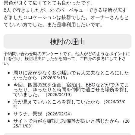
景色が良くて広くてとても良かったです。
6人で行きましたが、外でバーベキューできる場所が広す
ぎました☺️ロケーションは抜群でした。オーナーさんもと
てもいい方でした。また是非利用したいです。
検討の理由
予約問い合わせ時のアンケートです。他人がどのようなポイントに
目を付け、検討理由にしたかを知って、ご自身の参考にして下さ
い。
周りに家が少なく多少騒いでも大丈夫なところにした
かったから
（2026/05/15）
今回、四国の旅を企画。宿泊は、BBQなどができてま
ったり、ゆったりと時間を仲間で過ごせる場所を探し
ていました。
（2026/04/19）
海が見えていいところを探していたから
（2026/03/0
5）
サウナ、景観
（2026/02/24）
サイトで内容を確認し設備等が良いと感じたから
（20
25/11/03）