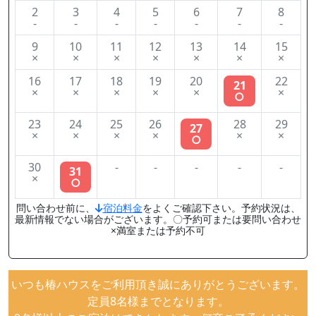
2
3
4
5
6
7
8
-
-
-
-
-
-
-
9
10
11
12
13
14
15
×
×
×
×
×
×
×
16
17
18
19
20
22
21
×
×
×
×
×
×
○
23
24
25
26
28
29
27
×
×
×
×
×
×
○
30
-
-
-
-
-
31
×
○
問い合わせ前に、
宿泊料金
をよくご確認下さい。予約状況は、
最新情報でない場合がございます。〇予約可または要問い合わせ
×満室または予約不可
いつも椿ハウスをご利用頂き誠にありがとうございます。
定員8名様までとなります。