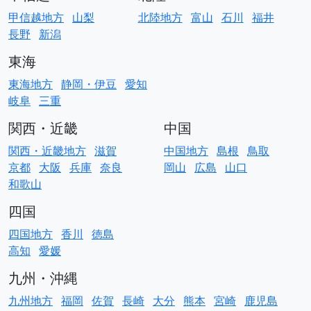
甲信越地方
山梨
北陸地方
富山
石川
福井
長野
新潟
東海
東海地方
静岡・伊豆
愛知
岐阜
三重
関西・近畿
中国
関西・近畿地方
滋賀
中国地方
島根
鳥取
京都
大阪
兵庫
奈良
岡山
広島
山口
和歌山
四国
四国地方
香川
徳島
高知
愛媛
九州・沖縄
九州地方
福岡
佐賀
長崎
大分
熊本
宮崎
鹿児島