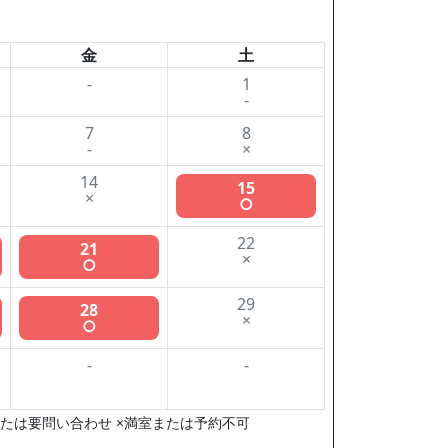
金
土
-
1
-
7
8
-
×
14
15
×
○
22
21
×
○
29
28
×
○
-
-
たは要問い合わせ ×満室または予約不可