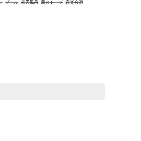
ン
プール
露天風呂
薪ストーブ
音楽合宿