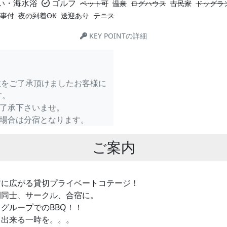
い・海水浴
ゴルフ
ペット可
温泉
ログハウス
古民家
ドッグラ
事付
夜の到着OK
送迎あり
テニス
KEY POINTの詳細
数をご了承頂けましたお客様に
す。
了承下さいませ。
の場合は分宿となります。
ご案内
前に広がる貸切プライベートコテージ！
間同士、サークル、合宿に。
グループでのBBQ！！
ュ出来る一時を。。。