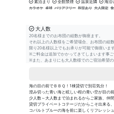
素泊まり
全館禁煙
温泉近隣
海沿
カラオケ
卓球
バリアフリー
和室あり
大人限定
食
大人数
20名様までのお布団の組数が御座ます。
それ以上の人数様をご希望場合、お布団の組
限り20名様以上でもお承りが可能で御座いま
※ご料金は追加でかかってきてしまいます事ご
※また、あまりにも大人数様でのご宿泊希望
海の目の前でＢＢＱ！1棟貸切で別荘気分！
澄み切った青い海と眩しい程の青い空が目の
少人数～大人数まで泊まれるからご家族、仲
貸切プライベートコテージだからこそ出来る、
コバルトブルーの海を前に楽しくリフレッシ