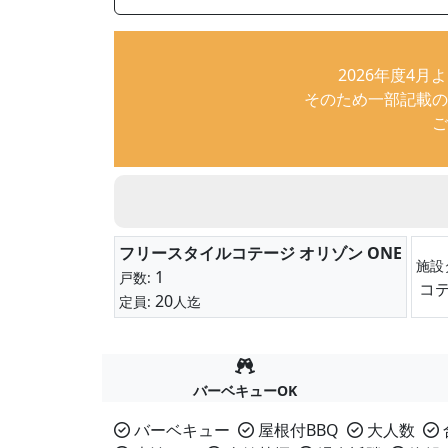
2026年度4
そのため一部記載の
ご
フリースタイルコテージ オリゾン ONE
施設
1
戸数:
コ
20
定員:
人迄
バーベキューOK
バーベキュー
屋根付BBQ
大人数