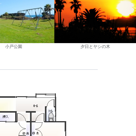
小戸公園
夕日とヤシの木