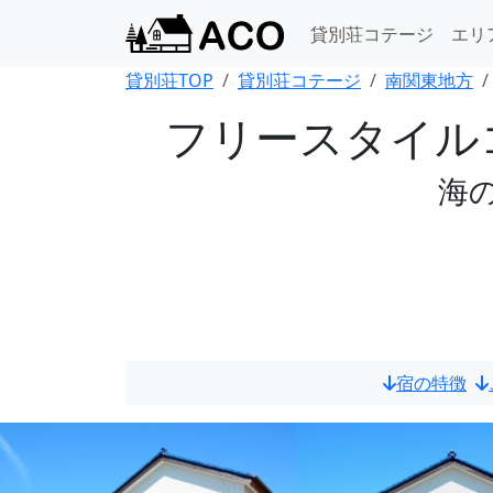
貸別荘コテージ
エリ
貸別荘TOP
貸別荘コテージ
南関東地方
フリースタイルコ
海
宿の特徴