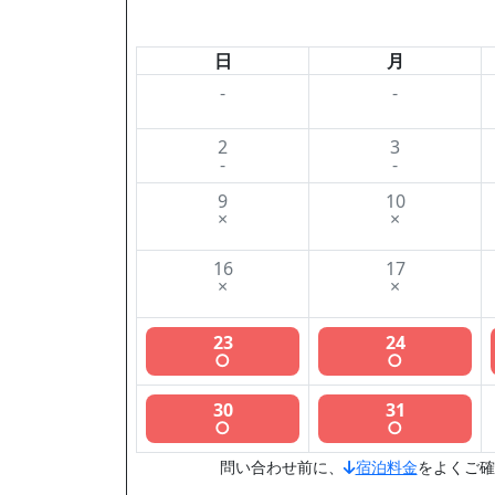
日
月
-
-
2
3
-
-
9
10
×
×
16
17
×
×
23
24
○
○
30
31
○
○
問い合わせ前に、
宿泊料金
をよくご確