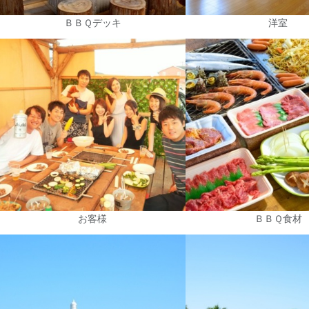
ＢＢＱデッキ
洋室
お客様
ＢＢＱ食材