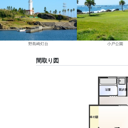
野島崎灯台
小戸公園
間取り図