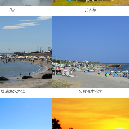
風呂
お客様
塩浦海水浴場
名倉海水浴場