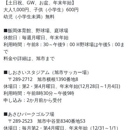
【土日祝、GW、お盆、年末年始】
大人1,000円、子供（小学生）600円
幼児（小学生未満）無料
■飯岡体育館、野球場、庭球場
休館日：毎週月曜日、年末年始
利用時間：午前8：30～午後9：00 ※野球場は午後5：00ま
で
料金や詳細は、旭市まで
■しおさいスタジアム（旭市サッカー場）
〒289-2712 旭市横根1390番地8
休場日：第2・第4月曜日、年末年始(12月28日～1月4日)
利用時間：午前8時30分～午後9時
申し込み：2か月前から受付
■あさひパークゴルフ場
〒289-2523 旭市中谷里8340番地53
休場日：毎月第2・第4月曜日、年末年始（12/31～1/1）