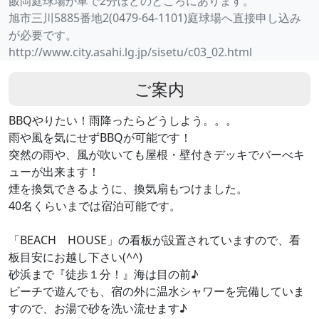
飯岡庭球場が車で2分ほどのところにあります。
旭市三川5885番地2(0479-64-1101)庭球場へ直接申し込み
が必要です。
http://www.city.asahi.lg.jp/sisetu/c03_02.html
ご案内
BBQやりたい！雨降ったらどうしよう。。。
雨や風を気にせずBBQが可能です！
突然の雨や、風が吹いても屋根・壁付きデッキでバーべキ
ューが出来ます！
煙を換気できるように、換気扇もつけました。
40名くらいまでは宿泊可能です。
「BEACH HOUSE」の看板が設置されていますので、看
板目安にお越し下さい(^^)
砂浜まで『徒歩１分！』海は目の前♪
ビーチで遊んでも、宿の外に温水シャワーを完備していま
すので、お湯で砂を洗い流せます♪