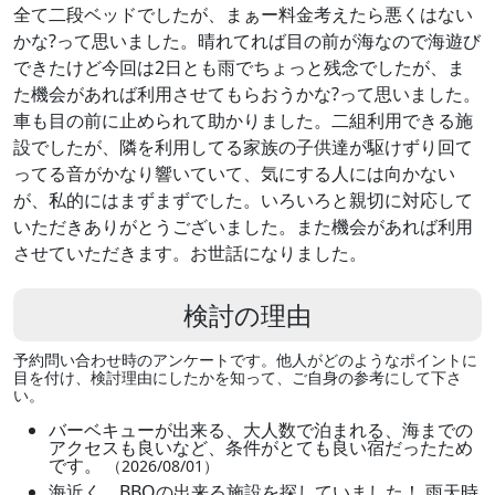
全て二段ベッドでしたが、まぁー料金考えたら悪くはない
かな?って思いました。晴れてれば目の前が海なので海遊び
できたけど今回は2日とも雨でちょっと残念でしたが、ま
た機会があれば利用させてもらおうかな?って思いました。
車も目の前に止められて助かりました。二組利用できる施
設でしたが、隣を利用してる家族の子供達が駆けずり回て
ってる音がかなり響いていて、気にする人には向かない
が、私的にはまずまずでした。いろいろと親切に対応して
いただきありがとうございました。また機会があれば利用
させていただきます。お世話になりました。
検討の理由
予約問い合わせ時のアンケートです。他人がどのようなポイントに
目を付け、検討理由にしたかを知って、ご自身の参考にして下さ
い。
バーベキューが出来る、大人数で泊まれる、海までの
アクセスも良いなど、条件がとても良い宿だったため
です。
（2026/08/01）
海近く、BBQの出来る施設を探していました！ 雨天時