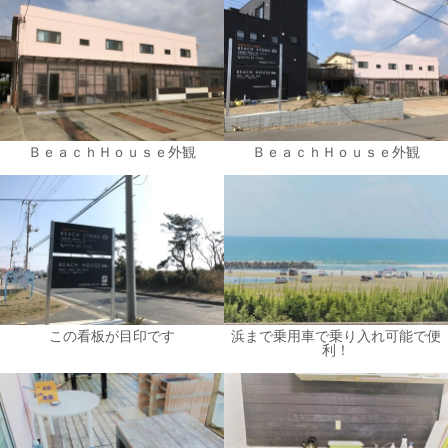
ＢｅａｃｈＨｏｕｓｅ外観
ＢｅａｃｈＨｏｕｓｅ外観
この看板が目印です
浜まで乗用車で乗り入れ可能で便
利！