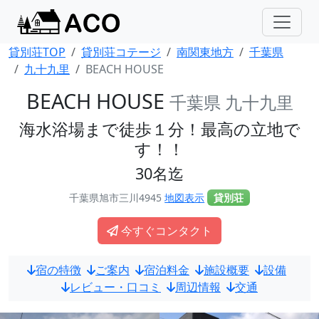
貸別荘TOP
貸別荘コテージ
南関東地方
千葉県
九十九里
BEACH HOUSE
BEACH HOUSE
千葉県 九十九里
海水浴場まで徒歩１分！最高の立地で
す！！
30名迄
千葉県旭市三川4945
地図表示
貸別荘
今すぐコンタクト
宿の特徴
ご案内
宿泊料金
施設概要
設備
レビュー・口コミ
周辺情報
交通