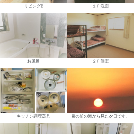
リビングB
１Ｆ洗面
お風呂
２Ｆ個室
キッチン調理器具
目の前の海から見た夕日です。