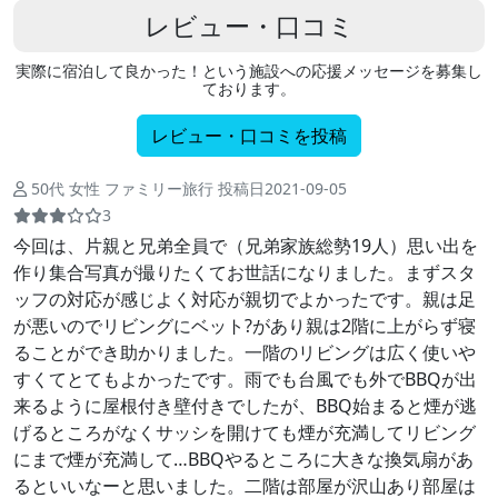
レビュー・口コミ
実際に宿泊して良かった！という施設への応援メッセージを募集し
ております。
レビュー・口コミを投稿
50代 女性 ファミリー旅行 投稿日2021-09-05
3
今回は、片親と兄弟全員で（兄弟家族総勢19人）思い出を
作り集合写真が撮りたくてお世話になりました。まずスタ
ッフの対応が感じよく対応が親切でよかったです。親は足
が悪いのでリビングにベット?があり親は2階に上がらず寝
ることができ助かりました。一階のリビングは広く使いや
すくてとてもよかったです。雨でも台風でも外でBBQが出
来るように屋根付き壁付きでしたが、BBQ始まると煙が逃
げるところがなくサッシを開けても煙が充満してリビング
にまで煙が充満して…BBQやるところに大きな換気扇があ
るといいなーと思いました。二階は部屋が沢山あり部屋は