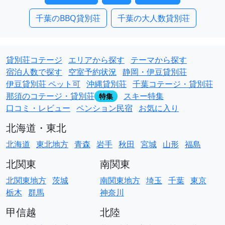
千葉のBBQ貸別荘
千葉の大人数貸別荘
貸別荘コテージ
エリアから探す
テーマから探す
宿泊人数で探す
空室予約状況
静岡・伊豆貸別荘
伊豆貸別荘 ペット可
沖縄貸別荘
千葉コテージ・貸別荘
那須のコテージ・貸別荘
スキー特集
特集
口コミ・レビュー
ペンション民宿
お気に入り
北海道・東北
北海道
東北地方
青森
岩手
秋田
宮城
山形
福島
北関東
南関東
北関東地方
茨城
南関東地方
埼玉
千葉
東京
栃木
群馬
神奈川
甲信越
北陸