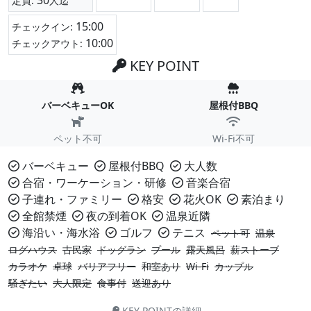
30
定員:
人迄
15:00
チェックイン:
10:00
チェックアウト:
KEY POINT
バーベキューOK
屋根付BBQ
ペット不可
Wi-Fi不可
バーベキュー
屋根付BBQ
大人数
合宿・ワーケーション・研修
音楽合宿
子連れ・ファミリー
格安
花火OK
素泊まり
全館禁煙
夜の到着OK
温泉近隣
海沿い・海水浴
ゴルフ
テニス
ペット可
温泉
ログハウス
古民家
ドッグラン
プール
露天風呂
薪ストーブ
カラオケ
卓球
バリアフリー
和室あり
Wi-Fi
カップル
騒ぎたい
大人限定
食事付
送迎あり
KEY POINTの詳細