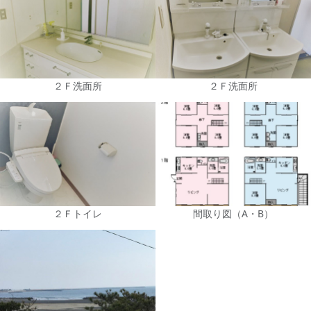
２Ｆ洗面所
２Ｆ洗面所
２Ｆトイレ
間取り図（A・B）