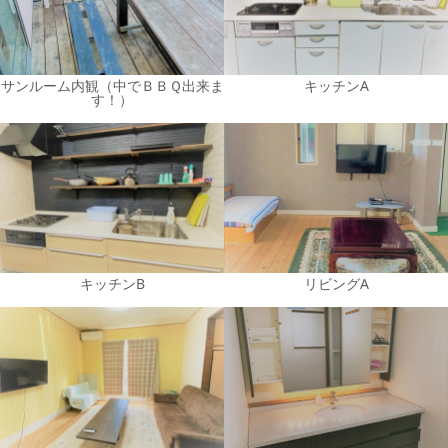
サンルーム内観（中でＢＢＱ出来ま
キッチンA
す！）
キッチンB
リビングA