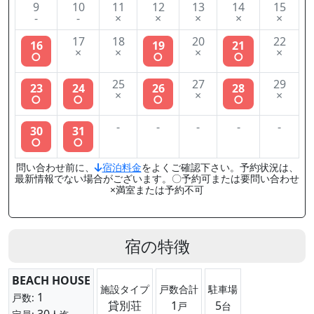
9
10
11
12
13
14
15
-
-
×
×
×
×
×
17
18
20
22
16
19
21
×
×
×
×
○
○
○
25
27
29
23
24
26
28
×
×
×
○
○
○
○
-
-
-
-
-
30
31
○
○
問い合わせ前に、
宿泊料金
をよくご確認下さい。予約状況は、
最新情報でない場合がございます。〇予約可または要問い合わせ
×満室または予約不可
宿の特徴
BEACH HOUSE
施設タイプ
戸数合計
駐車場
1
戸数:
貸別荘
1
5
戸
台