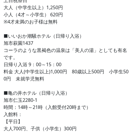
土日祝祭日
大人（中学生以上）1,250円
小人（4才～小学生） 620円
※4才未満のお子様は無料
■いいおか潮騒ホテル（日帰り入浴）
旭市萩園1437
コーラのような黒褐色の温泉は「美人の湯」としても有名
です。
日帰り入浴 9：00～15：00
料金 大人(中学生以上)1,000円 80歳以上500円 小学生50
0円 未就学児無料
■亀の井ホテル（日帰り入浴）
旭市仁玉2280-1
時間：14時～21時（入館受付20時まで）
入館料：
【平日】
大人700円、子供（小学生）300円