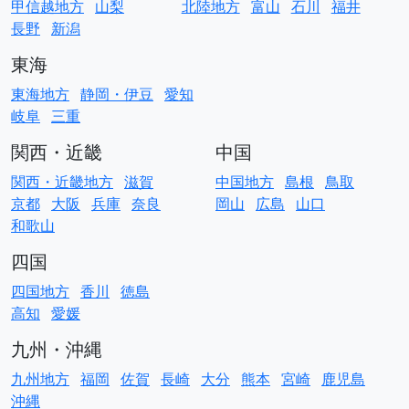
甲信越地方
山梨
北陸地方
富山
石川
福井
長野
新潟
東海
東海地方
静岡・伊豆
愛知
岐阜
三重
関西・近畿
中国
関西・近畿地方
滋賀
中国地方
島根
鳥取
京都
大阪
兵庫
奈良
岡山
広島
山口
和歌山
四国
四国地方
香川
徳島
高知
愛媛
九州・沖縄
九州地方
福岡
佐賀
長崎
大分
熊本
宮崎
鹿児島
沖縄