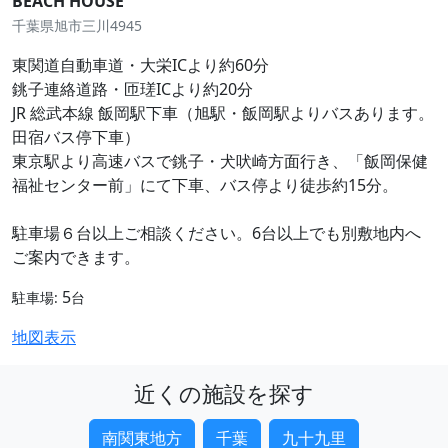
BEACH HOUSE
千葉県旭市三川4945
東関道自動車道・大栄ICより約60分
銚子連絡道路・匝瑳ICより約20分
JR 総武本線 飯岡駅下車（旭駅・飯岡駅よりバスあります。
田宿バス停下車）
東京駅より高速バスで銚子・犬吠崎方面行き、「飯岡保健
福祉センター前」にて下車、バス停より徒歩約15分。
駐車場６台以上ご相談ください。6台以上でも別敷地内へ
ご案内できます。
5
駐車場:
台
地図表示
近くの施設を探す
南関東地方
千葉
九十九里