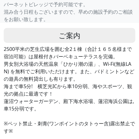
バーネットビレッジで予約可能です。
混み合う日程もございますので、早めの施設予約のご相談
をお願い致します。
ご案内
2500平米の芝生広場を囲む全2１棟（合計１６５名様まで
宿泊可能）は屋根付きバーベキューテラスを完備。
男女別大浴場の天然温泉「ひかり潮の湯」、Wi-Fi(無線LA
N) を無料でご利用いただけます。また、バドミントンなど
の遊具の無料貸出しも有ります。
海まで車5分! 横芝光ICから車10分弱、海やスポーツ、観
光の拠点に最適です！
蓮沼ウォーターガーデン、殿下海水浴場、蓮沼海浜公園は,
車15分弱です。
※ペット禁止・刺青(ワンポイントのタトゥー含)露出禁止で
す※