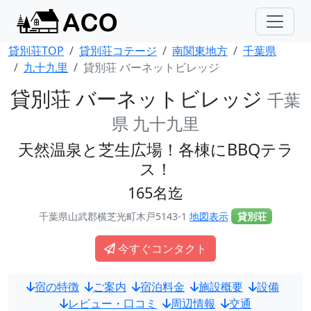
貸別荘TOP
貸別荘コテージ
南関東地方
千葉県
九十九里
貸別荘 バーネットビレッジ
貸別荘 バーネットビレッジ
千葉
県 九十九里
天然温泉と芝生広場！各棟にBBQテラ
ス！
165名迄
千葉県山武郡横芝光町木戸5143-1
地図表示
貸別荘
今すぐコンタクト
宿の特徴
ご案内
宿泊料金
施設概要
設備
レビュー・口コミ
周辺情報
交通