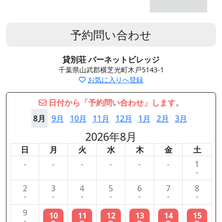
予約問い合わせ
貸別荘 バーネットビレッジ
千葉県山武郡横芝光町木戸5143-1
お気に入りへ登録
日付から「予約問い合わせ」します。
8月
9月
10月
11月
12月
1月
2月
3月
2026年8月
日
月
火
水
木
金
土
-
-
-
-
-
-
1
-
2
3
4
5
6
7
8
-
-
-
-
-
-
-
9
10
11
12
13
14
15
-