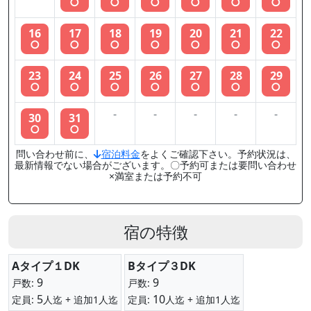
○
○
○
○
○
○
16
17
18
19
20
21
22
○
○
○
○
○
○
○
23
24
25
26
27
28
29
○
○
○
○
○
○
○
-
-
-
-
-
30
31
○
○
問い合わせ前に、
宿泊料金
をよくご確認下さい。予約状況は、
最新情報でない場合がございます。〇予約可または要問い合わせ
×満室または予約不可
宿の特徴
Aタイプ１DK
Bタイプ３DK
9
9
戸数:
戸数:
5
10
定員:
人迄
+ 追加1人迄
定員:
人迄
+ 追加1人迄