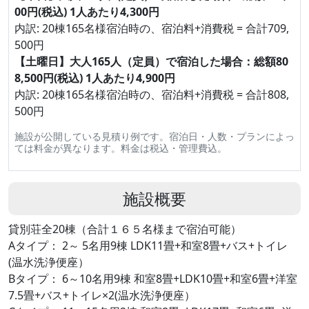
00円(税込) 1人あたり4,300円
内訳: 20棟165名様宿泊時の、宿泊料+消費税 = 合計709,
500円
【土曜日】大人165人（定員）で宿泊した場合：総額80
8,500円(税込) 1人あたり4,900円
内訳: 20棟165名様宿泊時の、宿泊料+消費税 = 合計808,
500円
施設が公開している見積り例です。宿泊日・人数・プランによっ
ては料金が異なります。料金は税込・管理費込。
施設概要
貸別荘全20棟（合計１６５名様まで宿泊可能）
Aタイプ： 2～ 5名用9棟 LDK11畳+和室8畳+バス+トイレ
(温水洗浄便座）
Bタイプ： 6～10名用9棟 和室8畳+LDK10畳+和室6畳+洋室
7.5畳+バス+トイレ×2(温水洗浄便座）