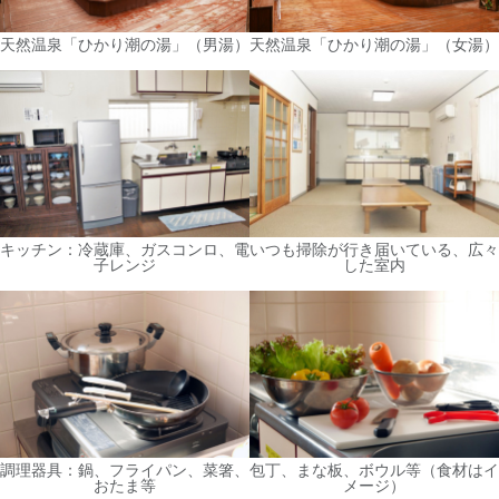
天然温泉「ひかり潮の湯」（男湯）
天然温泉「ひかり潮の湯」（女湯）
キッチン：冷蔵庫、ガスコンロ、電
いつも掃除が行き届いている、広々
子レンジ
した室内
調理器具：鍋、フライパン、菜箸、
包丁、まな板、ボウル等（食材はイ
おたま等
メージ）