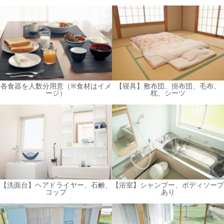
各食器を人数分用意（※食材はイメ
【寝具】敷布団、掛布団、毛布、
ージ）
枕、シーツ
【洗面台】ヘアドライヤー、石鹸、
【浴室】シャンプー、ボディソープ
コップ
あり