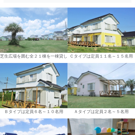
芝生広場を囲む全２１棟を一棟貸し
Ｃタイプは定員１１名～１５名用
Ｂタイプは定員６名～１０名用
Ａタイプは定員２名～５名用