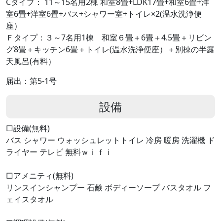
Cタイプ： 11～15名用2棟 和室8畳+LDK17畳+和室6畳+洋
室6畳+洋室6畳+バス+シャワー室+トイレ×2(温水洗浄便
座）
Ｆタイプ：３～7名用1棟 和室６畳＋6畳＋4.5畳＋リビン
グ8畳＋キッチン6畳＋トイレ(温水洗浄便座）＋別棟の半露
天風呂(有料）
届出：第5-1号
設備
□設備(無料)
バス シャワー ウォッシュレットトイレ 冷房 暖房 洗濯機 ド
ライヤー テレビ 無料ｗｉｆｉ
□アメニティ(無料)
リンスインシャンプー 石鹸 ボディーソープ バスタオル フ
ェイスタオル