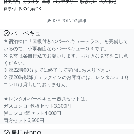
音楽合宿
カラオケ
卓球
バリアフリー
騒ぎたい
大人限定
食事付
夜の到着OK
KEY POINTの詳細
バーベキュー
各宿泊棟に「屋根付きのバーベキューテラス」を完備して
いるので、小雨程度ならバーベキューＯＫです。
※ 食材は各自持込でお願いします。お好きな食材をご用意
ください。
※ 夜22時00分までに終了して室内にお入り下さい。
※ 夜20時以降チェックインのお客様には、レンタルＢＢＱ
コンロは貸出しておりません。
★レンタルバーベキュー器具セットは、
ガスコンロ+鉄板セット3,300円
炭コンロ+網セット4,000円
両方セット6,500円
屋根付BBQ