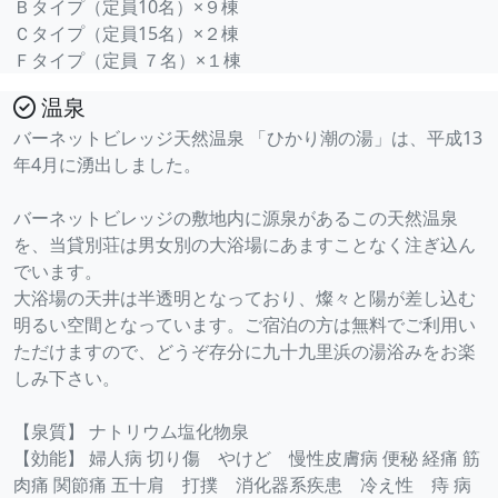
Ｂタイプ（定員10名）×９棟
Ｃタイプ（定員15名）×２棟
Ｆタイプ（定員 ７名）×１棟
温泉
バーネットビレッジ天然温泉 「ひかり潮の湯」は、平成13
年4月に湧出しました。
バーネットビレッジの敷地内に源泉があるこの天然温泉
を、当貸別荘は男女別の大浴場にあますことなく注ぎ込ん
でいます。
大浴場の天井は半透明となっており、燦々と陽が差し込む
明るい空間となっています。ご宿泊の方は無料でご利用い
ただけますので、どうぞ存分に九十九里浜の湯浴みをお楽
しみ下さい。
【泉質】 ナトリウム塩化物泉
【効能】 婦人病 切り傷 やけど 慢性皮膚病 便秘 経痛 筋
肉痛 関節痛 五十肩 打撲 消化器系疾患 冷え性 痔 病