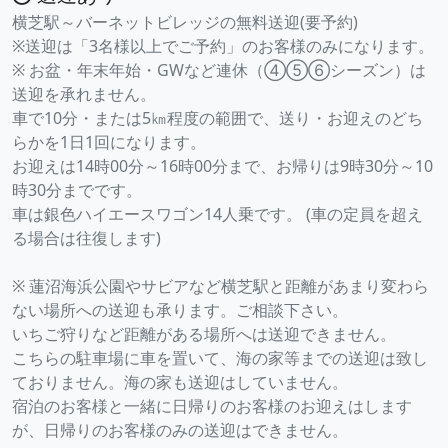
横芝駅～バーネットビレッジの無料送迎(要予約)
※送迎は「3名様以上でご予約」のお客様のみになります。
※ お盆・年末年始・GWなど連休（④⑤⑥シーズン）は
送迎を承れません。
車で10分・または5㎞程度の範囲で、送り・お迎えのどち
らかを1日1回になります。
お迎えは14時00分～16時00分まで、お帰りは9時30分～10
時30分までです。
車は銀色ハイエースワゴン14人乗です。 (車の定員を超え
る場合は往復します)
※ 蓮沼海浜公園やサビアなど横芝駅と距離があまり変わら
ない場所への送迎も承ります。ご相談下さい。
いちご狩りなど距離がある場所へは送迎できません。
こちらの駐車場に車を置いて、海の家等までの送迎は致し
ておりません。海の家も送迎はしていません。
宿泊のお客様と一緒に日帰りのお客様のお迎えはします
が、日帰りのお客様のみの送迎はできません。