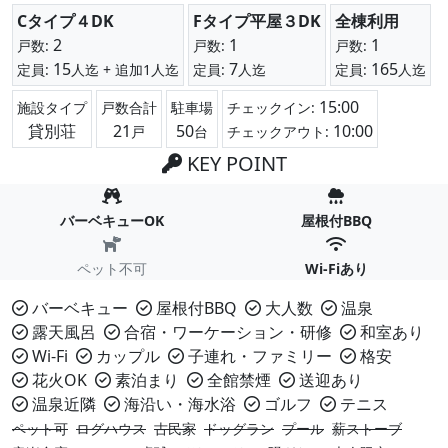
Cタイプ４DK
Fタイプ平屋３DK
全棟利用
2
1
1
戸数:
戸数:
戸数:
15
7
165
定員:
人迄
+ 追加1人迄
定員:
人迄
定員:
人迄
15:00
施設タイプ
戸数合計
駐車場
チェックイン:
貸別荘
21
50
10:00
戸
台
チェックアウト:
KEY POINT
バーベキューOK
屋根付BBQ
ペット不可
Wi-Fiあり
バーベキュー
屋根付BBQ
大人数
温泉
露天風呂
合宿・ワーケーション・研修
和室あり
Wi-Fi
カップル
子連れ・ファミリー
格安
花火OK
素泊まり
全館禁煙
送迎あり
温泉近隣
海沿い・海水浴
ゴルフ
テニス
ペット可
ログハウス
古民家
ドッグラン
プール
薪ストーブ