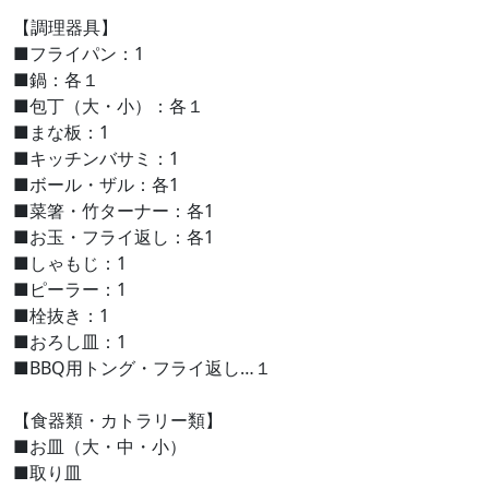
【調理器具】
■フライパン：1
■鍋：各１
■包丁（大・小）：各１
■まな板：1
■キッチンバサミ：1
■ボール・ザル：各1
■菜箸・竹ターナー：各1
■お玉・フライ返し：各1
■しゃもじ：1
■ピーラー：1
■栓抜き：1
■おろし皿：1
■BBQ用トング・フライ返し…１
【食器類・カトラリー類】
■お皿（大・中・小）
■取り皿