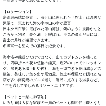
一味違う特別な思い出になります。
【ロケーション】
房総最南端に位置し、海と山に囲われた「館山」は温暖な
気候で、恵まれた海の幸や山の幸が豊富！
日本夕日百景に選ばれた館山湾は、鏡のように波静かなと
ころから別名「鏡ケ浦」と呼ばれ、空気の澄んだ日には、
富士の秀峰が遠望できます。
名峰富士を望んでの落日は絶景です。
海水浴や磯遊びだけではなく、山でカブトムシを捕った
り、四季折々の花や植物の鑑賞、近郊の山々でトレッキン
グ、歴史ある城下町や神社、海を一望できる館山城などの
散策、美味しい魚を出す居酒屋、郷土料理屋など隠れた名
店が多い南房総のグルメ巡り、近郊に点在する温泉など、
1年を通して楽しめるリゾートエリアです。
【ペットと一緒に御宿泊】
いろり庵は大切な家族の一員のペットも御同伴可能となり