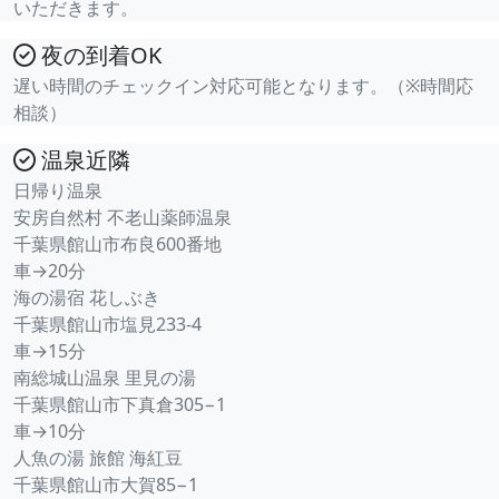
いただきます。
夜の到着OK
遅い時間のチェックイン対応可能となります。（※時間応
相談）
温泉近隣
日帰り温泉
安房自然村 不老山薬師温泉
千葉県館山市布良600番地
車→20分
海の湯宿 花しぶき
千葉県館山市塩見233-4
車→15分
南総城山温泉 里見の湯
千葉県館山市下真倉305−1
車→10分
人魚の湯 旅館 海紅豆
千葉県館山市大賀85−1