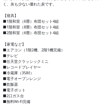
く、灰も少ない優れた炭です。
【寝具】
■1階和室（6畳）布団セット4組
■1階和室（8畳）布団セット4組
■2階和室（6畳）布団セット4組
【家電など】
■エアコン（1階2機、2階1機完備）
■テレビ
■任天堂クラッシックミニ
■レコードプレイヤー
■冷蔵庫（358ℓ）
■電子オーブンレンジ
■炊飯器
■電子ポット
■2口ガス台
■無料Wi-Fi完備