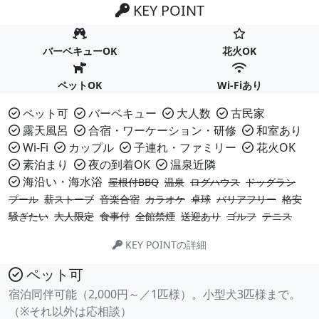
KEY POINT
バーベキューOK
花火OK
ペットOK
Wi-Fiあり
ペット可
バーベキュー
大人数
古民家
露天風呂
合宿・ワーケーション・研修
和室あり
Wi-Fi
カップル
子連れ・ファミリー
花火OK
素泊まり
夜の到着OK
温泉近隣
海沿い・海水浴
屋根付BBQ
温泉
ログハウス
ドッグラン
プール
薪ストーブ
音楽合宿
カラオケ
卓球
バリアフリー
格安
騒ぎたい
大人限定
食事付
全館禁煙
送迎あり
ゴルフ
テニス
KEY POINTの詳細
ペット可
宿泊同伴可能（2,000円～／1匹様）。小型犬3匹様まで。
（※それ以外は応相談）