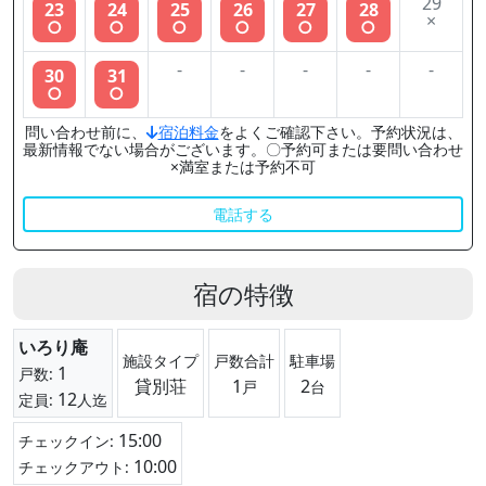
29
23
24
25
26
27
28
×
○
○
○
○
○
○
-
-
-
-
-
30
31
○
○
問い合わせ前に、
宿泊料金
をよくご確認下さい。予約状況は、
最新情報でない場合がございます。〇予約可または要問い合わせ
×満室または予約不可
電話する
宿の特徴
いろり庵
施設タイプ
戸数合計
駐車場
1
戸数:
貸別荘
1
2
戸
台
12
定員:
人迄
15:00
チェックイン:
10:00
チェックアウト: