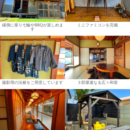
縁側に座り七輪やBBQが楽しめま
ミニファミコンを完備
す
撮影用の法被をご用意しています
３部屋連なる広々和室