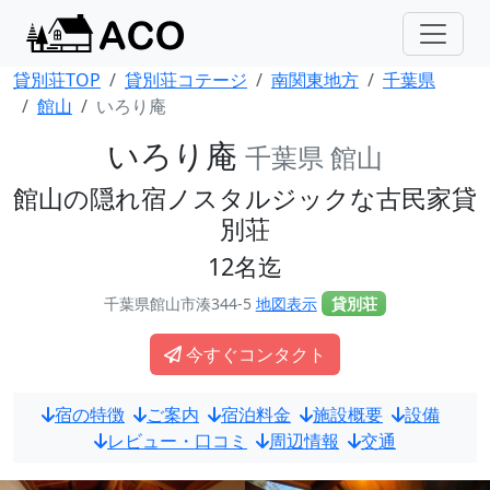
貸別荘TOP
貸別荘コテージ
南関東地方
千葉県
館山
いろり庵
いろり庵
千葉県 館山
館山の隠れ宿ノスタルジックな古民家貸
別荘
12名迄
千葉県館山市湊344-5
地図表示
貸別荘
今すぐコンタクト
宿の特徴
ご案内
宿泊料金
施設概要
設備
レビュー・口コミ
周辺情報
交通