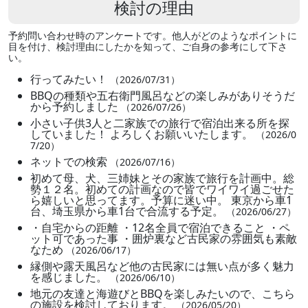
検討の理由
予約問い合わせ時のアンケートです。他人がどのようなポイントに
目を付け、検討理由にしたかを知って、ご自身の参考にして下さ
い。
行ってみたい！
（2026/07/31）
BBQの種類や五右衛門風呂などの楽しみがありそうだ
から予約しました
（2026/07/26）
小さい子供3人と二家族での旅行で宿泊出来る所を探
していました！ よろしくお願いいたします。
（2026/0
7/20）
ネットでの検索
（2026/07/16）
初めて母、犬、三姉妹とその家族で旅行を計画中。総
勢１２名。初めての計画なので皆でワイワイ過ごせた
ら嬉しいと思ってます。予算に迷い中。 東京から車1
台、埼玉県から車1台で合流する予定。
（2026/06/27）
・自宅からの距離 ・12名全員で宿泊できること ・ペ
ット可であった事 ・囲炉裏など古民家の雰囲気も素敵
なため
（2026/06/17）
縁側や露天風呂など他の古民家には無い点が多く魅力
を感じました。
（2026/06/10）
地元の友達と海遊びとBBQを楽しみたいので、こちら
の施設を検討しております。
（2026/05/20）