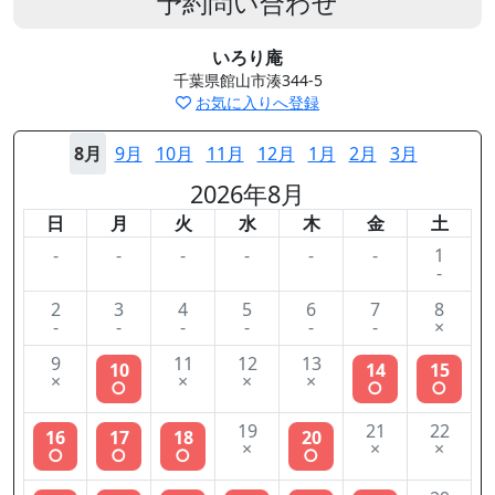
予約問い合わせ
いろり庵
千葉県館山市湊344-5
お気に入りへ登録
8月
9月
10月
11月
12月
1月
2月
3月
2026年8月
日
月
火
水
木
金
土
-
-
-
-
-
-
1
-
2
3
4
5
6
7
8
-
-
-
-
-
-
×
9
11
12
13
10
14
15
×
×
×
×
○
○
○
19
21
22
16
17
18
20
×
×
×
○
○
○
○