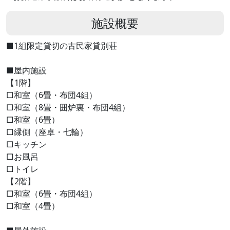
施設概要
■1組限定貸切の古民家貸別荘
■屋内施設
【1階】
□和室（6畳・布団4組）
□和室（8畳・囲炉裏・布団4組）
□和室（6畳）
□縁側（座卓・七輪）
□キッチン
□お風呂
□トイレ
【2階】
□和室（6畳・布団4組）
□和室（4畳）