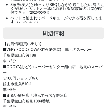
3家族(友人)とゆっくりBBQしながら過ごしたい 海の近
くがt良い ペットと一緒に泊まれる 家族毎の部屋が確
保できる
（2026/05/04）
ペットと泊まれてバーベキューができる宿を探してま
す
（2026/04/08）
周辺情報
【お店情報(買い出し)】
■VERY FOODS OWARIYA(尾張屋) 地元のスーパー
千葉県館山市湊188
車→3分
■ODOYA(おどや)スーパーセンター館山店 地元のスーパ
ー
※100円ショップあり
館山市北条810-1
車→5分
■まるい鮮魚店「地元で有名な鮮魚店」
千葉県館山市船形1084番地
車→5分