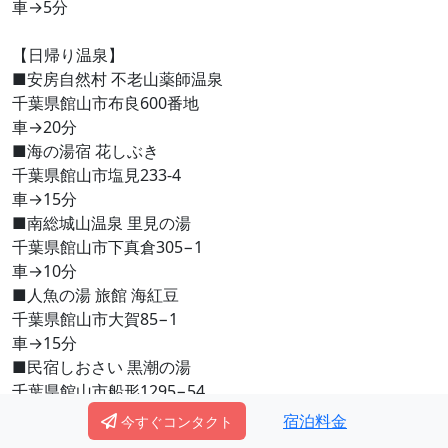
車→5分
【日帰り温泉】
■安房自然村 不老山薬師温泉
千葉県館山市布良600番地
車→20分
■海の湯宿 花しぶき
千葉県館山市塩見233-4
車→15分
■南総城山温泉 里見の湯
千葉県館山市下真倉305−1
車→10分
■人魚の湯 旅館 海紅豆
千葉県館山市大賀85−1
車→15分
■民宿しおさい 黒潮の湯
千葉県館山市船形1295−54
車→5分
宿泊料金
今すぐコンタクト