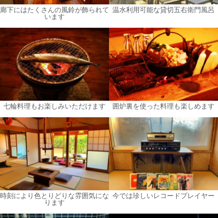
廊下にはたくさんの風鈴が飾られて
温水利用可能な貸切五右衛門風呂
います
七輪料理もお楽しみいただけます
囲炉裏を使った料理も楽しめます
時刻により色とりどりな雰囲気にな
今では珍しいレコードプレイヤー
ります