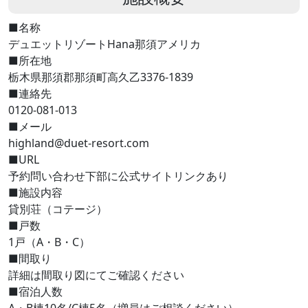
■名称
デュエットリゾートHana那須アメリカ
■所在地
栃木県那須郡那須町高久乙3376-1839
■連絡先
0120-081-013
■メール
highland@duet-resort.com
■URL
予約問い合わせ下部に公式サイトリンクあり
■施設内容
貸別荘（コテージ）
■戸数
1戸（A・B・C）
■間取り
詳細は間取り図にてご確認ください
■宿泊人数