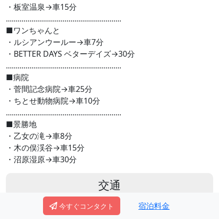
・板室温泉→車15分
...........................................................
■ワンちゃんと
・ルシアンウールー→車7分
・BETTER DAYS ベターデイズ→30分
...........................................................
■病院
・菅間記念病院→車25分
・ちとせ動物病院→車10分
...........................................................
■景勝地
・乙女の滝→車8分
・木の俣渓谷→車15分
・沼原湿原→車30分
交通
宿泊料金
デュエットリゾートHana那須アメリカ
今すぐコンタクト
栃木県那須郡那須町大字高久乙字遅山3376-1839