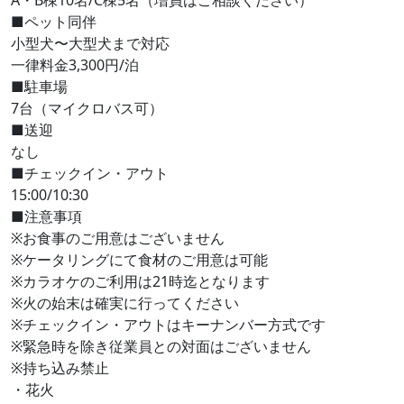
A・B棟10名/C棟5名（増員はご相談ください）
■ペット同伴
小型犬〜大型犬まで対応
一律料金3,300円/泊
■駐車場
7台（マイクロバス可）
■送迎
なし
■チェックイン・アウト
15:00/10:30
■注意事項
※お食事のご用意はございません
※ケータリングにて食材のご用意は可能
※カラオケのご利用は21時迄となります
※火の始末は確実に行ってください
※チェックイン・アウトはキーナンバー方式です
※緊急時を除き従業員との対面はございません
※持ち込み禁止
・花火