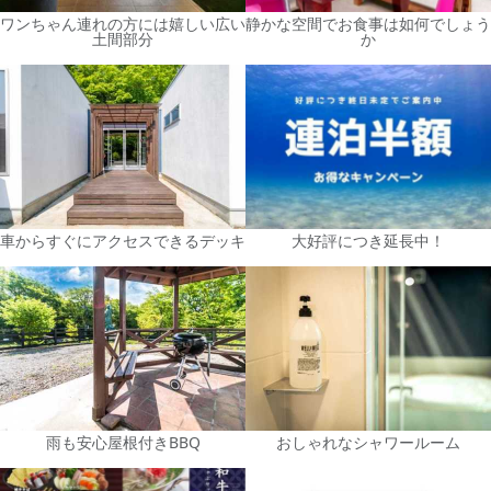
ワンちゃん連れの方には嬉しい広い
静かな空間でお食事は如何でしょう
土間部分
か
車からすぐにアクセスできるデッキ
大好評につき延長中！
雨も安心屋根付きBBQ
おしゃれなシャワールーム