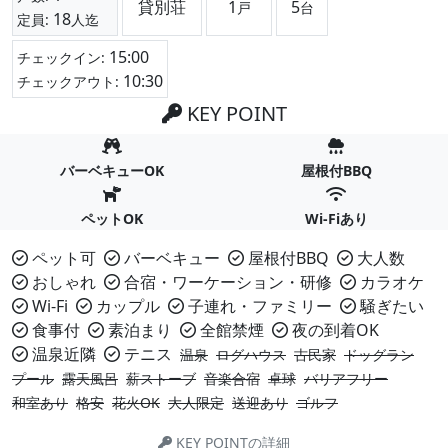
貸別荘
1
5
戸
台
18
定員:
人迄
15:00
チェックイン:
10:30
チェックアウト:
KEY POINT
バーベキューOK
屋根付BBQ
ペットOK
Wi-Fiあり
ペット可
バーベキュー
屋根付BBQ
大人数
おしゃれ
合宿・ワーケーション・研修
カラオケ
Wi-Fi
カップル
子連れ・ファミリー
騒ぎたい
食事付
素泊まり
全館禁煙
夜の到着OK
温泉近隣
テニス
温泉
ログハウス
古民家
ドッグラン
プール
露天風呂
薪ストーブ
音楽合宿
卓球
バリアフリー
和室あり
格安
花火OK
大人限定
送迎あり
ゴルフ
KEY POINTの詳細