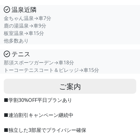
温泉近隣
金ちゃん温泉→車7分
鹿の湯温泉→車9分
板室温泉→車15分
他多数あり
テニス
那須スポーツガーデン→車18分
トーコーテニスコート＆ビレッジ→車15分
ご案内
■学割30%OFF平日プランあり
■連泊割引キャンペーン継続中
■独立した3部屋でプライバシー確保