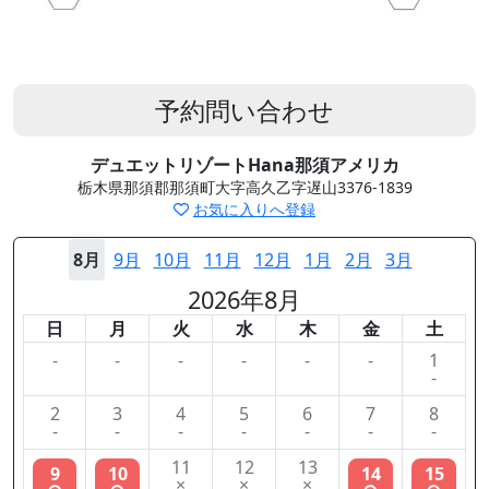
予約問い合わせ
デュエットリゾートHana那須アメリカ
栃木県那須郡那須町大字高久乙字遅山3376-1839
お気に入りへ登録
8月
9月
10月
11月
12月
1月
2月
3月
2026年8月
日
月
火
水
木
金
土
-
-
-
-
-
-
1
-
2
3
4
5
6
7
8
-
-
-
-
-
-
-
11
12
13
9
10
14
15
×
×
×