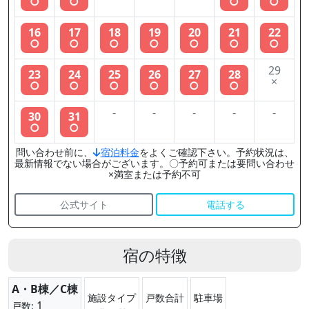
○
○
○
○
16
17
18
19
20
21
22
○
○
○
○
○
○
○
29
23
24
25
26
27
28
×
○
○
○
○
○
○
-
-
-
-
-
30
31
○
○
問い合わせ前に、
宿泊料金
をよくご確認下さい。予約状況は、
最新情報でない場合がございます。〇予約可または要問い合わせ
×満室または予約不可
公式サイト
電話する
宿の特徴
A・B棟／C棟
施設タイプ
戸数合計
駐車場
1
戸数: