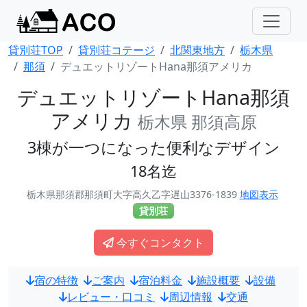
貸別荘TOP
貸別荘コテージ
北関東地方
栃木県
那須
デュエットリゾートHana那須アメリカ
デュエットリゾートHana那須
アメリカ
栃木県 那須高原
3棟が一つになった便利なデザイン
18名迄
栃木県那須郡那須町大字高久乙字遅山3376-1839
地図表示
貸別荘
今すぐコンタクト
宿の特徴
ご案内
宿泊料金
施設概要
設備
レビュー・口コミ
周辺情報
交通