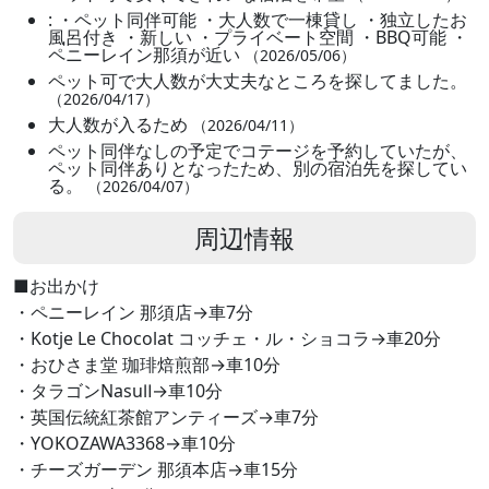
: ・ペット同伴可能 ・大人数で一棟貸し ・独立したお
風呂付き ・新しい ・プライベート空間 ・BBQ可能 ・
ペニーレイン那須が近い
（2026/05/06）
ペット可で大人数が大丈夫なところを探してました。
（2026/04/17）
大人数が入るため
（2026/04/11）
ペット同伴なしの予定でコテージを予約していたが、
ペット同伴ありとなったため、別の宿泊先を探してい
る。
（2026/04/07）
周辺情報
■お出かけ
・ペニーレイン 那須店→車7分
・Kotje Le Chocolat コッチェ・ル・ショコラ→車20分
・おひさま堂 珈琲焙煎部→車10分
・タラゴンNasuⅡ→車10分
・英国伝統紅茶館アンティーズ→車7分
・YOKOZAWA3368→車10分
・チーズガーデン 那須本店→車15分