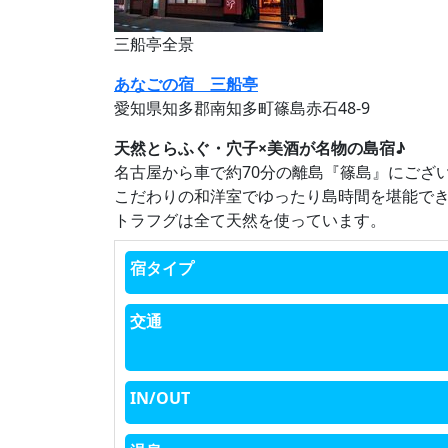
三船亭全景
あなごの宿 三船亭
愛知県知多郡南知多町篠島赤石48-9
天然とらふぐ・穴子×美酒が名物の島宿♪
名古屋から車で約70分の離島『篠島』にござ
こだわりの和洋室でゆったり島時間を堪能で
トラフグは全て天然を使っています。
宿タイプ
交通
IN/OUT