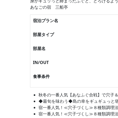
身がギュッっと締まったふぐと、とろけるよう
あなごの宿 三船亭
宿泊プラン名
部屋タイプ
部屋名
IN/OUT
食事条件
秋冬の一番人気【あなふぐ合戦】で穴子＆天然
◆最旬を味わう◆島の幸をギュギュっと堪能！
宿一番人気！≪穴子づくし≫８種類調理法で楽
宿一番人気！≪穴子づくし≫８種類調理法で楽