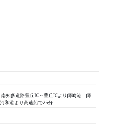
南知多道路豊丘IC～豊丘ICより師崎港 師
河和港より高速船で25分