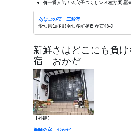
宿一番人気！≪穴子づくし≫８種類調理法で楽
あなごの宿 三船亭
愛知県知多郡南知多町篠島赤石48-9
新鮮さはどこにも負け
宿 おかだ
【外観】
漁師の宿 おかだ