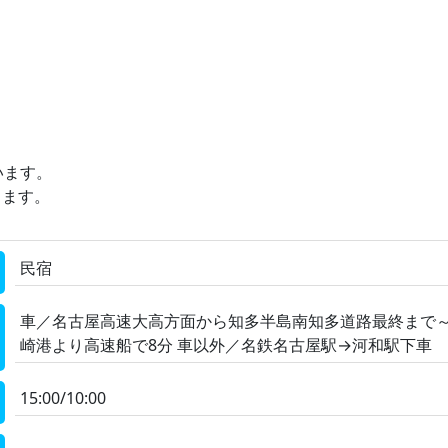
います。
きます。
民宿
車／名古屋高速大高方面から知多半島南知多道路最終まで～
崎港より高速船で8分 車以外／名鉄名古屋駅→河和駅下車 
15:00/10:00