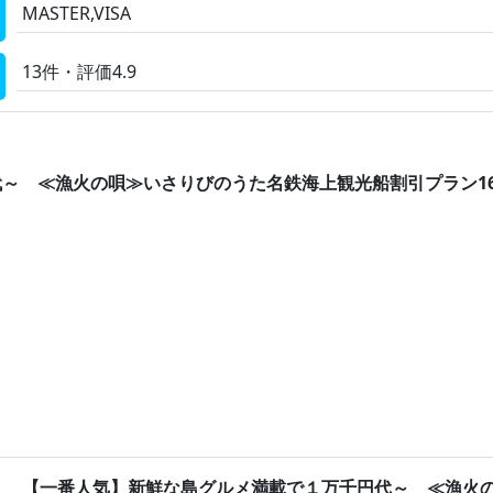
MASTER,VISA
13件・評価4.9
 ≪漁火の唄≫いさりびのうた名鉄海上観光船割引プラン160 
【一番人気】新鮮な島グルメ満載で１万千円代～ ≪漁火