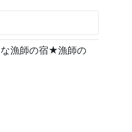
ムな漁師の宿★漁師の