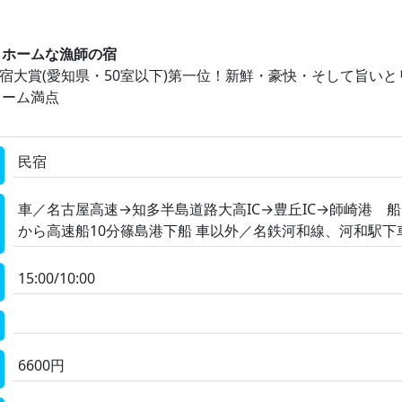
トホームな漁師の宿
った宿大賞(愛知県・50室以下)第一位！新鮮・豪快・そして旨
ューム満点
民宿
車／名古屋高速→知多半島道路大高IC→豊丘IC→師崎港 船で
から高速船10分篠島港下船 車以外／名鉄河和線、河和駅下
15:00/10:00
6600円