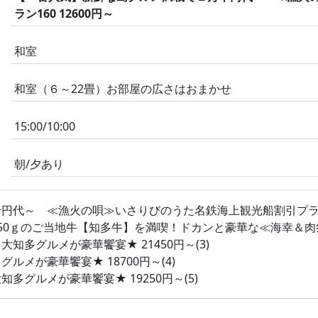
ラン160 12600円～
和室
和室（６～22畳）お部屋の広さはおまかせ
15:00/10:00
朝/夕あり
代～ ≪漁火の唄≫いさりびのうた名鉄海上観光船割引プラン160
0ｇのご当地牛【知多牛】を満喫！ドカンと豪華な≪海幸＆肉祭り≫
多グルメが豪華饗宴★ 21450円～(3)
メが豪華饗宴★ 18700円～(4)
グルメが豪華饗宴★ 19250円～(5)