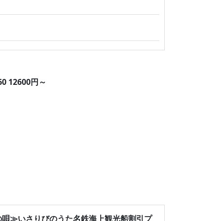
12600円～
の唄≫いさりびのうた名鉄海上観光船割引プ