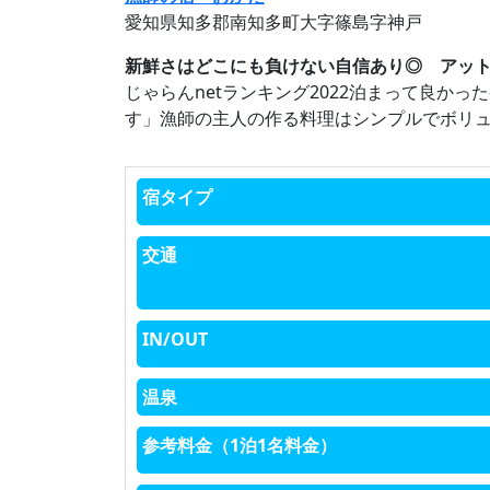
愛知県知多郡南知多町大字篠島字神戸
新鮮さはどこにも負けない自信あり◎ アッ
じゃらんnetランキング2022泊まって良か
す」漁師の主人の作る料理はシンプルでボリ
宿タイプ
交通
IN/OUT
温泉
参考料金（1泊1名料金）