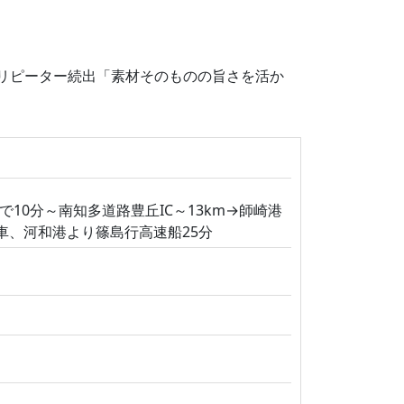
いとリピーター続出「素材そのものの旨さを活か
10分～南知多道路豊丘IC～13km→師崎港
車、河和港より篠島行高速船25分