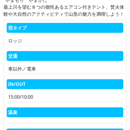
"やまもり やまがた"
最上川を望む８つの個性あるエアコン付きテント、焚火体
験や大自然のアクティビティで山形の魅力を満喫しよう！
宿タイプ
ロッジ
交通
車以外／電車
IN/OUT
15:00/10:00
温泉