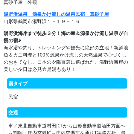
真砂子屋 外観
湯野浜温泉 源泉かけ流しの温泉民宿 真砂子屋
山形県鶴岡市湯野浜１－１９－１６
湯野浜海岸まで徒歩３分！海の幸＆源泉かけ流し温泉が自
慢の宿♪
海水浴や釣り、トレッキングや観光に絶好の立地！新鮮地
魚＆カニ料理と100％源泉かけ流しの天然温泉で心づくし
のおもてなし。日本の夕陽百選に選ばれた、湯野浜海岸の
美しい夕日は必見☆足湯もあり！
宿タイプ
民宿
交通
車／東北自動車道村田JCTから山形自動車道酒田方面へ
～鶴岡・庄内空港IC～庄内空港前を通りT字路左折。最