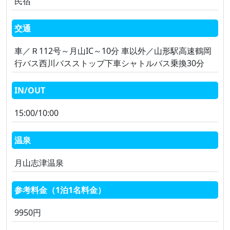
民宿
交通
車／Ｒ112号～月山IC～10分 車以外／山形駅高速鶴岡
行バス西川バスストップ下車シャトルバス乗換30分
IN/OUT
15:00/10:00
温泉
月山志津温泉
参考料金（1泊1名料金）
9950円