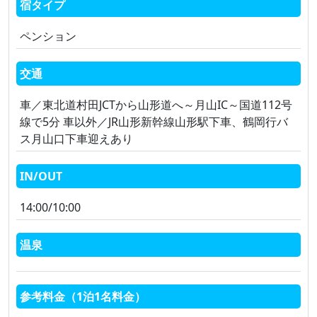
宿タイプ
ペンション
交通
車／東北道村田JCTから山形道へ～月山IC～国道112号
線で5分 車以外／JR山形新幹線山形駅下車、鶴岡行バ
ス月山口下車迎えあり
IN/OUT
14:00/10:00
温泉
参考料金（1泊1名料金）