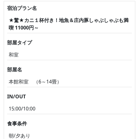
宿泊プラン名
★驚★カニ１杯付き！地魚＆庄内豚しゃぶしゃぶも満
喫 11000円～
部屋タイプ
和室
部屋名
本館和室 （6～14畳）
IN/OUT
15:00/10:00
食事条件
朝/夕あり