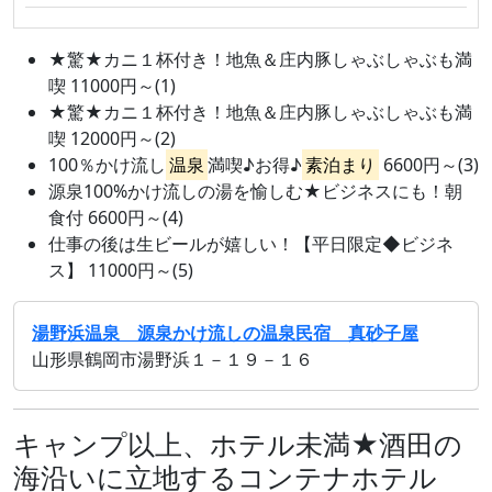
★驚★カニ１杯付き！地魚＆庄内豚しゃぶしゃぶも満
喫 11000円～(1)
★驚★カニ１杯付き！地魚＆庄内豚しゃぶしゃぶも満
喫 12000円～(2)
100％かけ流し
温泉
満喫♪お得♪
素泊まり
6600円～(3)
源泉100%かけ流しの湯を愉しむ★ビジネスにも！朝
食付 6600円～(4)
仕事の後は生ビールが嬉しい！【平日限定◆ビジネ
ス】 11000円～(5)
湯野浜温泉 源泉かけ流しの温泉民宿 真砂子屋
山形県鶴岡市湯野浜１－１９－１６
キャンプ以上、ホテル未満★酒田の
海沿いに立地するコンテナホテル