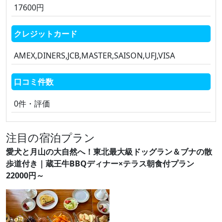
17600円
クレジットカード
AMEX,DINERS,JCB,MASTER,SAISON,UFJ,VISA
口コミ件数
0件・評価
注目の宿泊プラン
愛犬と月山の大自然へ！東北最大級ドッグラン＆ブナの散
歩道付き｜蔵王牛BBQディナー×テラス朝食付プラン
22000円～