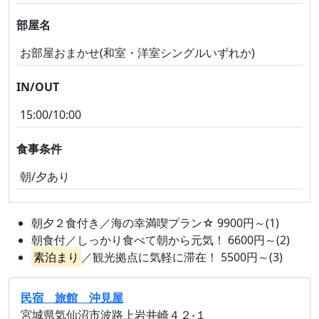
部屋名
お部屋おまかせ(和室・洋室シングルいずれか)
IN/OUT
15:00/10:00
食事条件
朝/夕あり
朝夕２食付き／海の幸満喫プラン☆ 9900円～(1)
朝食付／しっかり食べて朝から元気！ 6600円～(2)
素泊まり
／観光拠点に気軽に滞在！ 5500円～(3)
民宿 旅館 沖見屋
宮城県気仙沼市波路上岩井崎４２‐１