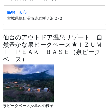
民宿 天心
宮城県気仙沼市赤岩杉ノ沢２‐２
仙台のアウトドア温泉リゾート 自
然豊かな泉ピークベース★ＩＺＵＭ
Ｉ ＰＥＡＫ ＢＡＳＥ（泉ピーク
ベース）
泉ピークベース夕暮れの様子