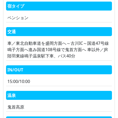
宿タイプ
ペンション
交通
車／東北自動車道を盛岡方面へ～古川IC～国道47号線
鳴子方面へ進み国道108号線で鬼首方面へ 車以外／JR
陸羽東線鳴子温泉駅下車、バス40分
IN/OUT
15:00/10:00
温泉
鬼首高原