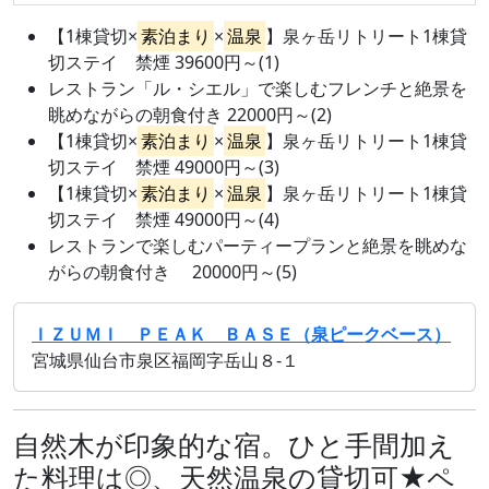
【1棟貸切×
素泊まり
×
温泉
】泉ヶ岳リトリート1棟貸
切ステイ 禁煙 39600円～(1)
レストラン「ル・シエル」で楽しむフレンチと絶景を
眺めながらの朝食付き 22000円～(2)
【1棟貸切×
素泊まり
×
温泉
】泉ヶ岳リトリート1棟貸
切ステイ 禁煙 49000円～(3)
【1棟貸切×
素泊まり
×
温泉
】泉ヶ岳リトリート1棟貸
切ステイ 禁煙 49000円～(4)
レストランで楽しむパーティープランと絶景を眺めな
がらの朝食付き 20000円～(5)
ＩＺＵＭＩ ＰＥＡＫ ＢＡＳＥ（泉ピークベース）
宮城県仙台市泉区福岡字岳山８‐１
自然木が印象的な宿。ひと手間加え
た料理は◎、天然温泉の貸切可★ペ