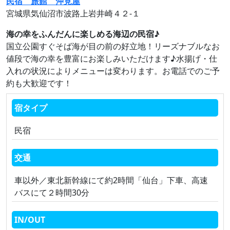
民宿 旅館 沖見屋
宮城県気仙沼市波路上岩井崎４２‐１
海の幸をふんだんに楽しめる海辺の民宿♪
国立公園すぐそば海が目の前の好立地！リーズナブルなお
値段で海の幸を豊富にお楽しみいただけます♪水揚げ・仕
入れの状況によりメニューは変わります。お電話でのご予
約も大歓迎です！
宿タイプ
民宿
交通
車以外／東北新幹線にて約2時間「仙台」下車、高速
バスにて２時間30分
IN/OUT