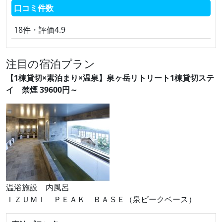
口コミ件数
18件・評価4.9
注目の宿泊プラン
【1棟貸切×素泊まり×温泉】泉ヶ岳リトリート1棟貸切ステ
イ 禁煙 39600円～
温浴施設 内風呂
ＩＺＵＭＩ ＰＥＡＫ ＢＡＳＥ（泉ピークベース）