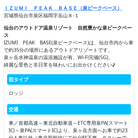
ＩＺＵＭＩ ＰＥＡＫ ＢＡＳＥ（泉ピークベース）
宮城県仙台市泉区福岡字岳山８‐１
仙台のアウトドア温泉リゾート 自然豊かな泉ピークベー
ス
IZUMI PEAK BASE(泉ピークベース)は、仙台市内から車
で約35分の場所にあるアウトドアリゾートです。
泉ヶ岳水神温泉の温浴施設が有。Wi-Fi完備(5G)。
綺麗な景色と非日常を味わいにお出かけください♪
宿タイプ
ロッジ
交通
車／首都高速～東北自動車道～ETC専用泉PA(スマート
IC)～泉PA(スマートIC)より、泉ヶ岳方面へお車で約23
分♪ 車以外／東北新幹線にて仙台駅下車、タクシーで