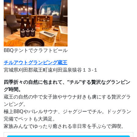
BBQテントでクラフトビール
チルアウトグランピング蔵王
宮城県刈田郡蔵王町遠刈田温泉猿谷１３‐１
四季折々の自然に包まれて、“チル”する贅沢なグランピン
グ時間。
蔵王の自然の中で女子旅やサウナ好きも虜にする贅沢グラ
ンピング。
極上BBQやバレルサウナ、ジャグジーでチル。ドッグラン
完備でペットも大満足。
家族みんなでゆったり癒される非日常を手ぶらで満喫。