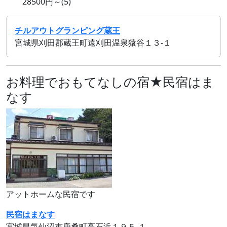
28500円～(5)
チルアウトグランピング蔵王
宮城県刈田郡蔵王町遠刈田温泉猿谷１３‐１
お料理でおもてなしの宿★民宿はま
なす
アットホームな民宿です
民宿はまなす
宮城県気仙沼市唐桑町高石浜１９５‐１