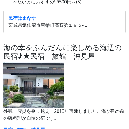
べたい方におすすめ! 9500円～(5)
民宿はまなす
宮城県気仙沼市唐桑町高石浜１９５‐１
海の幸をふんだんに楽しめる海辺の
民宿♪★民宿 旅館 沖見屋
外観：震災を乗り越え、2013年再建しました。海が目の前
の磯料理が自慢の宿です。