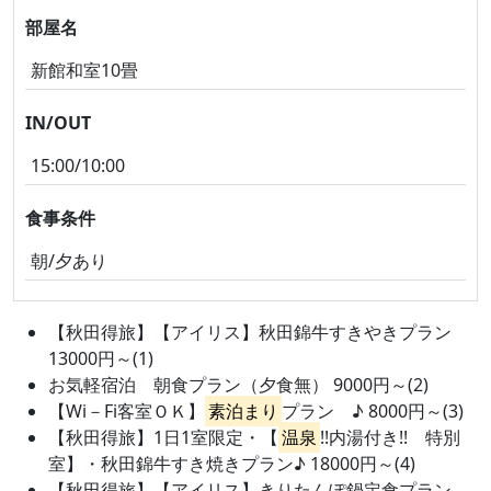
部屋名
新館和室10畳
IN/OUT
15:00/10:00
食事条件
朝/夕あり
【秋田得旅】【アイリス】秋田錦牛すきやきプラン
13000円～(1)
お気軽宿泊 朝食プラン（夕食無） 9000円～(2)
【Wi－Fi客室ＯＫ】
素泊まり
プラン ♪ 8000円～(3)
【秋田得旅】1日1室限定・【
温泉
!!内湯付き!! 特別
室】・秋田錦牛すき焼きプラン♪ 18000円～(4)
【秋田得旅】【アイリス】きりたんぽ鍋定食プラン