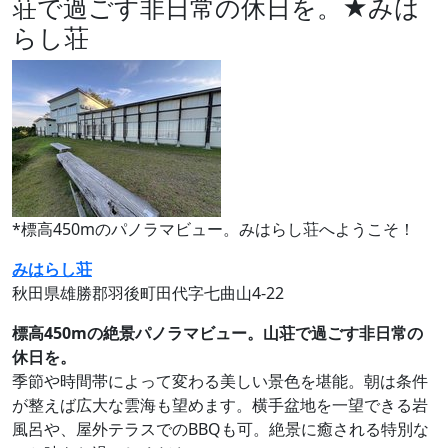
荘で過ごす非日常の休日を。★みは
らし荘
*標高450mのパノラマビュー。みはらし荘へようこそ！
みはらし荘
秋田県雄勝郡羽後町田代字七曲山4‐22
標高450mの絶景パノラマビュー。山荘で過ごす非日常の
休日を。
季節や時間帯によって変わる美しい景色を堪能。朝は条件
が整えば広大な雲海も望めます。横手盆地を一望できる岩
風呂や、屋外テラスでのBBQも可。絶景に癒される特別な