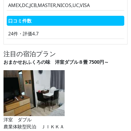
AMEX,DC,JCB,MASTER,NICOS,UC,VISA
口コミ件数
24件・評価4.7
注目の宿泊プラン
おまかせおふくろの味 洋室ダブル８畳 7500円～
洋室 ダブル
農業体験型民泊 ＪＩＫＫＡ