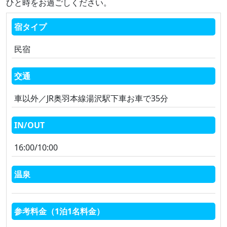
ひと時をお過ごしください。
宿タイプ
民宿
交通
車以外／JR奥羽本線湯沢駅下車お車で35分
IN/OUT
16:00/10:00
温泉
参考料金（1泊1名料金）