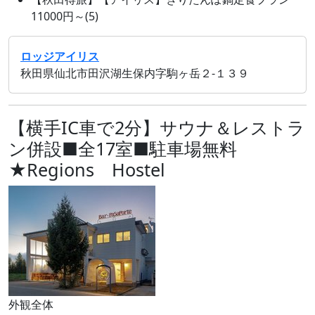
11000円～(5)
ロッジアイリス
秋田県仙北市田沢湖生保内字駒ヶ岳２‐１３９
【横手IC車で2分】サウナ＆レストラ
ン併設■全17室■駐車場無料
★Regions Hostel
外観全体