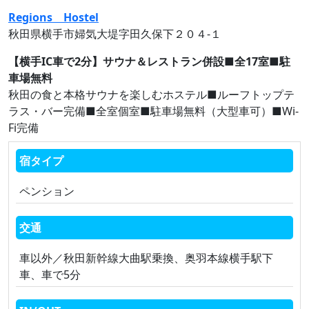
Regions Hostel
秋田県横手市婦気大堤字田久保下２０４‐１
【横手IC車で2分】サウナ＆レストラン併設■全17室■駐
車場無料
秋田の食と本格サウナを楽しむホステル■ルーフトップテ
ラス・バー完備■全室個室■駐車場無料（大型車可）■Wi-
Fi完備
宿タイプ
ペンション
交通
車以外／秋田新幹線大曲駅乗換、奥羽本線横手駅下
車、車で5分