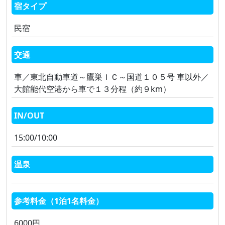
宿タイプ
民宿
交通
車／東北自動車道～鷹巣ＩＣ～国道１０５号 車以外／
大館能代空港から車で１３分程（約９km）
IN/OUT
15:00/10:00
温泉
参考料金（1泊1名料金）
6000円