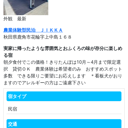
外観 最新
農業体験型民泊 ＪＩＫＫＡ
秋田県鹿角市花輪字上中島１６８
実家に帰ったような雰囲気とおふくろの味が存分に楽しめ
る宿
朝夕食付でこの価格！きりたんぽは10月～4月まで限定選
択 貸切ＯＫ 農業体験は希望者のみ おすすめスポット
多数 できる限りご要望にお応えします ＊看板犬がおり
ますのでアレルギーの方はご遠慮下さい
宿タイプ
民宿
交通