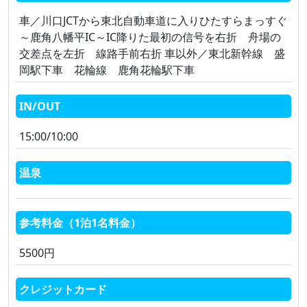
車／川口JCTから東北自動車道に入りひたすらまっすぐ
～鹿角八幡平IC～IC降りた最初の信号を右折 舟場の
交差点を左折 線路手前右折 車以外／東北新幹線 盛
岡駅下車 花輪線 鹿角花輪駅下車
IN/OUT
15:00/10:00
温泉
参考料金（1泊1名料金）
5500円
クレジットカード