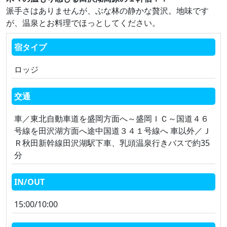
派手さはありませんが、ぶな林の静かな贅沢。地味です
が、温泉とお料理でほっとしてください。
宿タイプ
ロッジ
交通
車／東北自動車道を盛岡方面へ～盛岡ＩＣ～国道４６
号線を田沢湖方面へ途中国道３４１号線へ 車以外／Ｊ
Ｒ秋田新幹線田沢湖駅下車、乳頭温泉行きバスで約35
分
IN/OUT
15:00/10:00