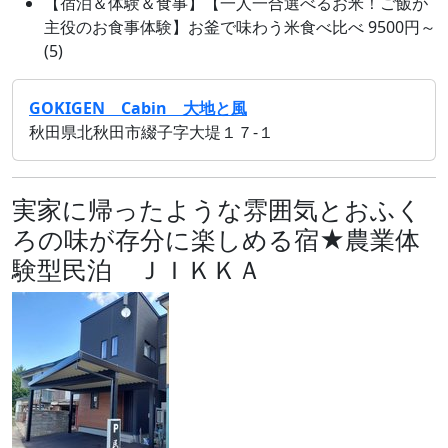
【宿泊＆体験＆食事】【一人一合選べるお米！ご飯が
主役のお食事体験】お釜で味わう米食べ比べ 9500円～
(5)
GOKIGEN Cabin 大地と風
秋田県北秋田市綴子字大堤１７‐１
実家に帰ったような雰囲気とおふく
ろの味が存分に楽しめる宿★農業体
験型民泊 ＪＩＫＫＡ