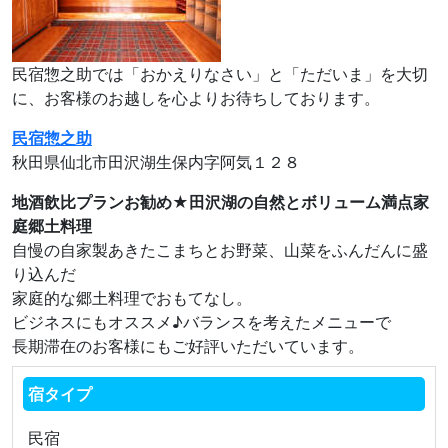
民宿惣之助では「おかえりなさい」と「ただいま」を大切
に、お客様のお越しを心よりお待ちしております。
民宿惣之助
秋田県仙北市田沢湖生保内字阿気１２８
地酒飲比プランお勧め★田沢湖の自然とボリューム満点家
庭郷土料理
自慢の自家製あきたこまちとお野菜、山菜をふんだんに盛
り込んだ
家庭的な郷土料理でおもてなし。
ビジネスにもオススメ♪バランスを考えたメニューで
長期滞在のお客様にもご好評いただいています。
宿タイプ
民宿