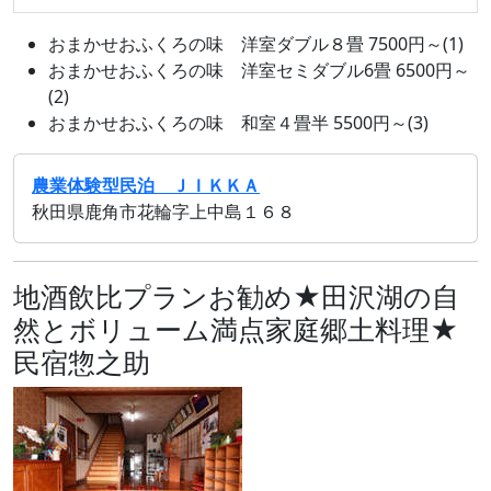
おまかせおふくろの味 洋室ダブル８畳 7500円～(1)
おまかせおふくろの味 洋室セミダブル6畳 6500円～
(2)
おまかせおふくろの味 和室４畳半 5500円～(3)
農業体験型民泊 ＪＩＫＫＡ
秋田県鹿角市花輪字上中島１６８
地酒飲比プランお勧め★田沢湖の自
然とボリューム満点家庭郷土料理★
民宿惣之助