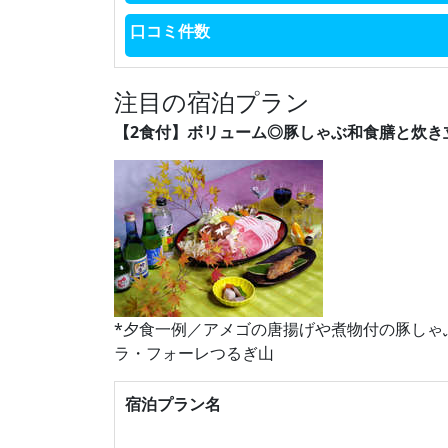
口コミ件数
注目の宿泊プラン
【2食付】ボリューム◎豚しゃぶ和食膳と炊き立
*夕食一例／アメゴの唐揚げや煮物付の豚しゃ
ラ・フォーレつるぎ山
宿泊プラン名