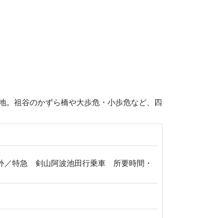
立地。祖谷のかずら橋や大歩危・小歩危など、四
以外／特急 剣山阿波池田行乗車 所要時間・