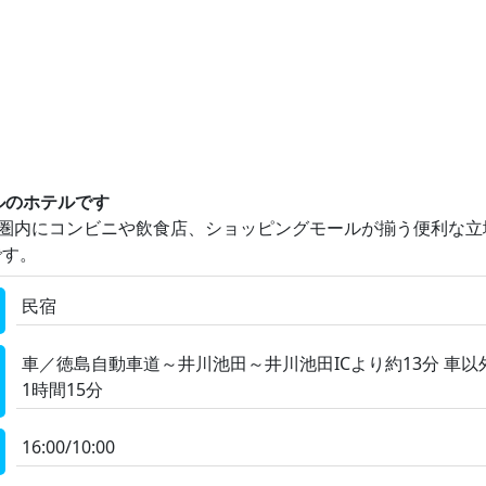
ビルのホテルです
ル圏内にコンビニや飲食店、ショッピングモールが揃う便利な
です。
民宿
車／徳島自動車道～井川池田～井川池田ICより約13分 車
1時間15分
16:00/10:00