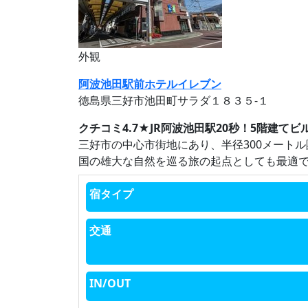
外観
阿波池田駅前ホテルイレブン
徳島県三好市池田町サラダ１８３５‐１
クチコミ4.7★JR阿波池田駅20秒！5階建て
三好市の中心市街地にあり、半径300メート
国の雄大な自然を巡る旅の起点としても最適
宿タイプ
交通
IN/OUT