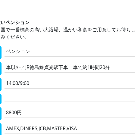
２
近いペンション
四国で一番標高の高い大浴場、温かい和食をご用意してお待ち
しみください。
ペンション
車以外／JR徳島線貞光駅下車 車で約1時間20分
14:00/9:00
8800円
AMEX,DINERS,JCB,MASTER,VISA