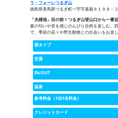
ラ・フォーレつるぎ山
徳島県美馬郡つるぎ町一宇字葛籠６１９８－
「夫婦池」目の前！つるぎ山登山口から一番
森の匂いや音を感じのんびり自然を楽しむ。
で、季節の花々や野生動物との出会いをお楽
宿タイプ
交通
IN/OUT
温泉
参考料金（1泊1名料金）
クレジットカード