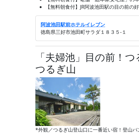
【無料朝食付】JR阿波池田駅の目の前の好立
阿波池田駅前ホテルイレブン
徳島県三好市池田町サラダ１８３５‐１
「夫婦池」目の前！つ
つるぎ山
*外観／つるぎ山登山口に一番近い宿！登山バ