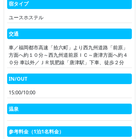
宿タイプ
ユースホステル
交通
車／福岡都市高速「拾六町」より西九州道路「前原」
方面へ約１０分～西九州道前原ＩＣ～唐津方面へ約４
０分 車以外／ＪＲ筑肥線「唐津駅」下車、徒歩２分
IN/OUT
15:00/10:00
温泉
参考料金（1泊1名料金）