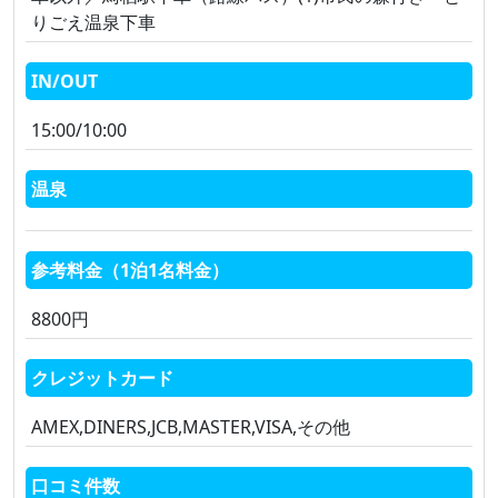
りごえ温泉下車
IN/OUT
15:00/10:00
温泉
参考料金（1泊1名料金）
8800円
クレジットカード
AMEX,DINERS,JCB,MASTER,VISA,その他
口コミ件数