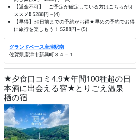
【返金不可】 ご予定が確定している方はこちらがオ
ススメ!! 5288円～(4)
【早得】30日前までの予約がお得★早めの予約でお得
に旅行を楽しもう！ 5288円～(5)
グランドベース唐津駅南
佐賀県唐津市新興町３４－１
★夕食口コミ4.9★年間100種超の日
本酒に出会える宿★とりごえ温泉
栖の宿