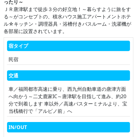
ったり～
ＪＲ唐津駅まで徒歩３分の好立地！～暮らすように旅をす
る～がコンセプトの、積水ハウス施工アパートメントホテ
ル☆キッチン・調理器具・浴槽付きバスルーム・洗濯機が
各部屋に設置されています。
宿タイプ
民宿
交通
車／福岡都市高速に乗り、西九州自動車道の唐津方面
へ向かう～二丈鹿家IC～唐津駅を目指して進み、約20
分で到着します 車以外／高速バスターミナルより、宝
当桟橋行で「アルピノ前」へ
IN/OUT