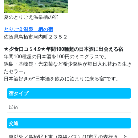
夏のとりごえ温泉栖の宿
とりごえ温泉 栖の宿
佐賀県鳥栖市河内町２３５２
★夕食口コミ4.9★年間100種超の日本酒に出会える宿
年間100種超の日本酒を100円のミニグラスで。
鍋島・基峰鶴・光栄菊など希少銘柄が毎日入れ替わる生き
たセラー。
日本酒好きが“日本酒を飲みに泊まりに来る宿”です。
宿タイプ
民宿
交通
車以外／鳥栖駅下車（路線バス）(1)市民の森行き と