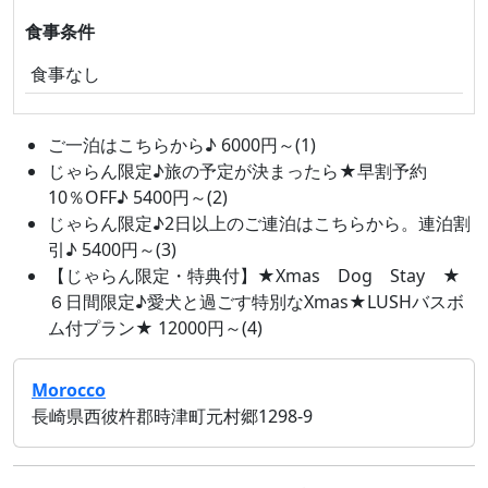
食事条件
食事なし
ご一泊はこちらから♪ 6000円～(1)
じゃらん限定♪旅の予定が決まったら★早割予約
10％OFF♪ 5400円～(2)
じゃらん限定♪2日以上のご連泊はこちらから。連泊割
引♪ 5400円～(3)
【じゃらん限定・特典付】★Xmas Dog Stay ★
６日間限定♪愛犬と過ごす特別なXmas★LUSHバスボ
ム付プラン★ 12000円～(4)
Morocco
長崎県西彼杵郡時津町元村郷1298‐9