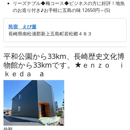
リーズナブル◆梅コース◆ビジネスの方に好評！地魚
のお造り付き♪お手軽に五島の味 12650円～(5)
民宿 えび屋
長崎県南松浦郡新上五島町若松郷４８３
平和公園から33km、長崎歴史文化博
物館から33kmです。★ｅｎｚｏ ｉ
ｋｅｄａ a
外観