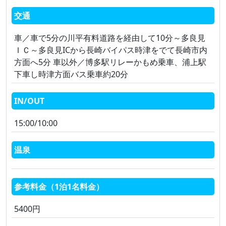
交通
車／車で5分の川平有料道路を経由して10分～多良見
ＩＣ～多良見ICから長崎バイパス時津をでて長崎市内
方面へ5分 車以外／博多駅リレーかもめ乗車、浦上駅
下車し時津方面バス乗車約20分
IN/OUT
15:00/10:00
温泉
参考料金（1泊1名料金）
5400円