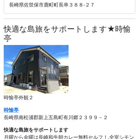
長崎県佐世保市鹿町町長串３８８‐２７
快適な島旅をサポートします★時愉
亭
時愉亭外観２
時愉亭
長崎県南松浦郡新上五島町有川郷２３９９－２
快適な島旅をサポートします
月曜から金曜は長崎和牛朝カレー無料セルフ！,全室シモン