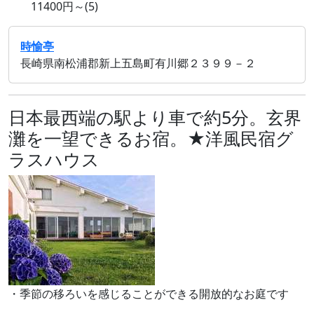
11400円～(5)
時愉亭
長崎県南松浦郡新上五島町有川郷２３９９－２
日本最西端の駅より車で約5分。玄界
灘を一望できるお宿。★洋風民宿グ
ラスハウス
・季節の移ろいを感じることができる開放的なお庭です