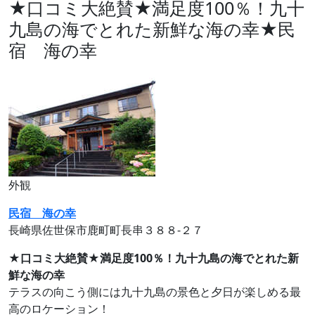
★口コミ大絶賛★満足度100％！九十
九島の海でとれた新鮮な海の幸★民
宿 海の幸
外観
民宿 海の幸
長崎県佐世保市鹿町町長串３８８‐２７
★口コミ大絶賛★満足度100％！九十九島の海でとれた新
鮮な海の幸
テラスの向こう側には九十九島の景色と夕日が楽しめる最
高のロケーション！