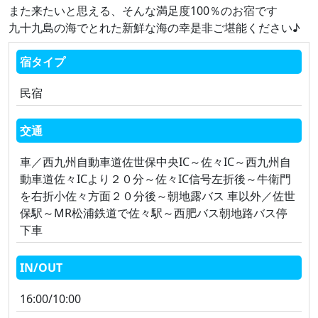
また来たいと思える、そんな満足度100％のお宿です
九十九島の海でとれた新鮮な海の幸是非ご堪能ください♪
宿タイプ
民宿
交通
車／西九州自動車道佐世保中央IC～佐々IC～西九州自
動車道佐々ICより２０分～佐々IC信号左折後～牛衛門
を右折小佐々方面２０分後～朝地露バス 車以外／佐世
保駅～MR松浦鉄道で佐々駅～西肥バス朝地路バス停
下車
IN/OUT
16:00/10:00