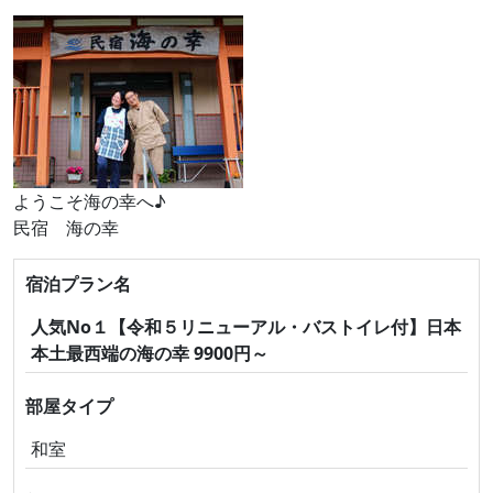
ようこそ海の幸へ♪
民宿 海の幸
宿泊プラン名
人気No１【令和５リニューアル・バストイレ付】日本
本土最西端の海の幸 9900円～
部屋タイプ
和室