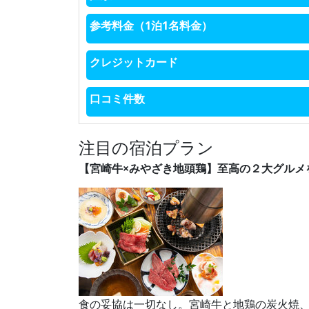
参考料金（1泊1名料金）
クレジットカード
口コミ件数
注目の宿泊プラン
【宮崎牛×みやざき地頭鶏】至高の２大グルメを
食の妥協は一切なし。宮崎牛と地鶏の炭火焼、