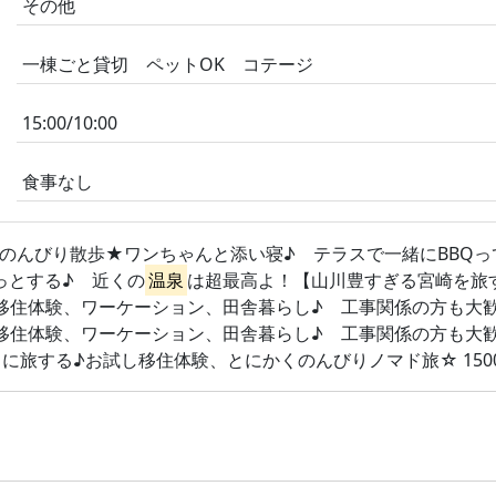
その他
一棟ごと貸切 ペットOK コテージ
15:00/10:00
食事なし
んびり散歩★ワンちゃんと添い寝♪ テラスで一緒にBBQっていい
っとする♪ 近くの
温泉
は超最高よ！【山川豊すぎる宮崎を旅する♪
住体験、ワーケーション、田舎暮らし♪ 工事関係の方も大歓迎♪ 
住体験、ワーケーション、田舎暮らし♪ 工事関係の方も大歓迎♪ 
旅する♪お試し移住体験、とにかくのんびりノマド旅☆ 1500円