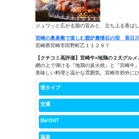
ジュワッと広がる脂の旨みと、立ち上る香ば
宮崎の奥座敷で楽しむ囲炉裏懐石の宿 長日
宮崎県宮崎市田野町乙１１２９７
【クチコミ高評価】宮崎牛×地鶏の２大グルメ
網の上で弾ける『地鶏の炭火焼』と『宮崎牛
美味しい料理と温かな雰囲気。宮崎市郊外に
宿タイプ
交通
IN/OUT
温泉