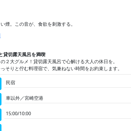
しい煙。この音が、食欲を刺激する。
川
と貸切露天風呂を満喫
』の２大グルメ！貸切露天風呂で心解ける大人の休日を。
ひっそりと佇む料理宿で、気兼ねない時間をお約束します。
民宿
車以外／宮崎空港
15:00/10:00