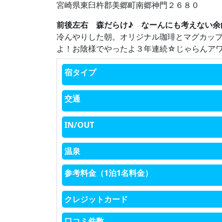
宮崎県東臼杵郡美郷町南郷神門２６８０
前後左右 森だらけ♪ なーんにも考えない余白の
冷んやりした朝。オリジナル珈琲とマグカッ
よ！お陰様でやったよ３年連続☆じゃらんアワ
宿タイプ
交通
IN/OUT
温泉
参考料金（1泊1名料金）
クレジットカード
口コミ件数