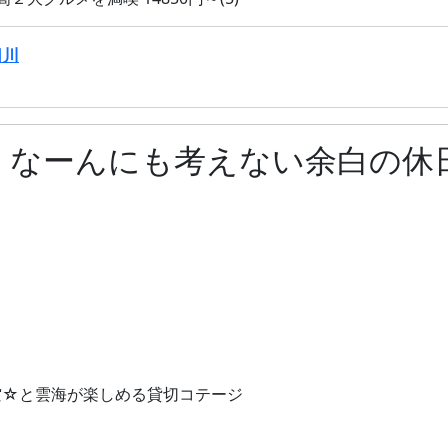
日川
なーんにも考えない余白の休日 
空☆と雲海が楽しめる貸切コテージ