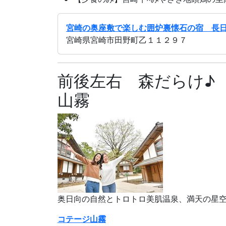
宮崎の奥座敷で楽しむ囲炉裏懐石の宿 長
宮崎県宮崎市田野町乙１１２９７
前後左右 森だらけ♪ 
山霧
奥日向の自然とトロトロ美肌温泉、満天の星
コテージ山霧