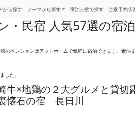
アから探す
テーマから探す
宿泊人数で探す
空室予約状
ン・民宿 人気57選の宿
宮崎のペンションはアットホームで気軽に宿泊できます。素泊
めました。
崎牛×地鶏の２大グルメと貸切
裏懐石の宿 長日川