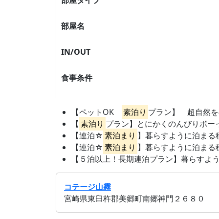
部屋タイプ
部屋名
IN/OUT
食事条件
【ペットOK
素泊り
プラン】 超自然をの
【
素泊り
プラン】とにかくのんびりボー
【連泊☆
素泊まり
】暮らすように泊まる移
【連泊☆
素泊まり
】暮らすように泊まる移
【５泊以上！長期連泊プラン】暮らすように
コテージ山霧
宮崎県東臼杵郡美郷町南郷神門２６８０