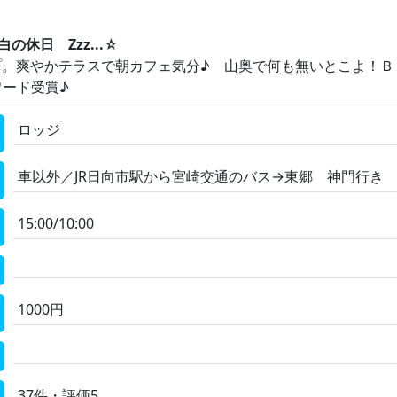
休日 Zzz...☆
プ。爽やかテラスで朝カフェ気分♪ 山奥で何も無いとこよ！Ｂ
ード受賞♪
ロッジ
車以外／JR日向市駅から宮崎交通のバス→東郷 神門行き
15:00/10:00
1000円
37件・評価5