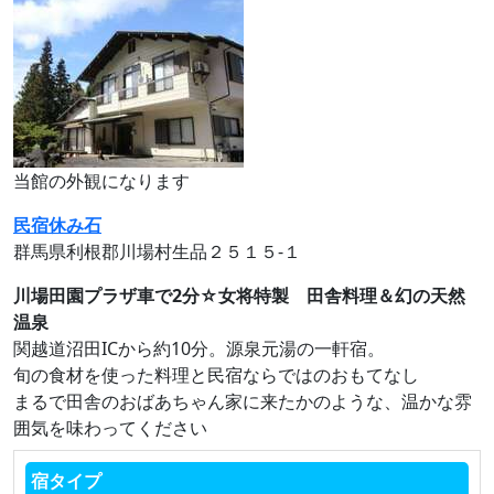
当館の外観になります
民宿休み石
群馬県利根郡川場村生品２５１５‐１
川場田園プラザ車で2分☆女将特製 田舎料理＆幻の天然
温泉
関越道沼田ICから約10分。源泉元湯の一軒宿。
旬の食材を使った料理と民宿ならではのおもてなし
まるで田舎のおばあちゃん家に来たかのような、温かな雰
囲気を味わってください
宿タイプ