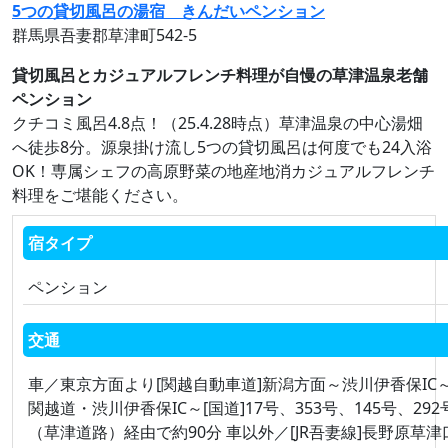
5つの貸切風呂の湯宿 きんだいペンション
群馬県吾妻郡草津町542-5
貸切風呂とカジュアルフレンチ料理が自慢の草津温泉老舗
ペンション
クチコミ風呂4.8点！（25.4.28時点）草津温泉の中心湯畑
へ徒歩8分。源泉掛け流し5つの貸切風呂は何度でも24入浴
OK！専属シェフの高原野菜の地産地消カジュアルフレンチ
料理をご堪能ください。
宿タイプ
ペンション
交通
車／東京方面より[関越自動車道]新潟方面～渋川伊香保IC
関越道・渋川伊香保IC～[国道]17号、353号、145号、292
（草津道路）経由で約90分 車以外／[JR吾妻線]長野原草津