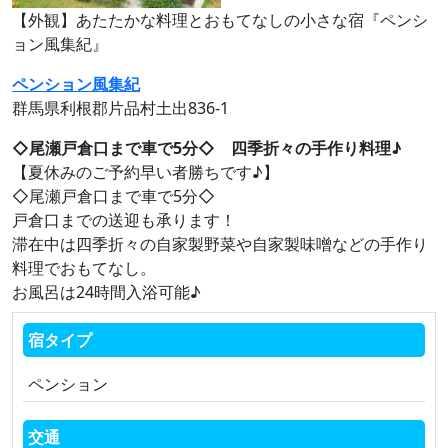
【外観】あたたかな料理とおもてなしの小さな宿『ペンシ
ョン風集紀』
ペンション風集紀
群馬県利根郡片品村土出836-1
◇尾瀬戸倉口まで車で5分◇ 四季折々の手作り料理♪
【夏休みのご予約早い者勝ちです♪】
◇尾瀬戸倉口まで車で5分◇
戸倉口までの送迎も承ります！
滞在中は四季折々の自家製野菜や自家製味噌などの手作り
料理でおもてなし。
お風呂は24時間入浴可能♪
宿タイプ
ペンション
交通