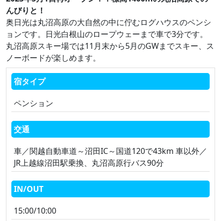
んびりと！
奥日光は丸沼高原の大自然の中に佇むログハウスのペンシ
ョンです。日光白根山のロープウェーまで車で3分です。
丸沼高原スキー場では11月末から5月のGWまでスキー、ス
ノーボードが楽しめます。
宿タイプ
ペンション
交通
車／関越自動車道～沼田IC～国道120で43km 車以外／
JR上越線沼田駅乗換、丸沼高原行バス90分
IN/OUT
15:00/10:00