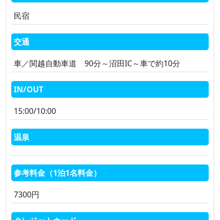
民宿
交通
車／関越自動車道 90分～沼田IC～車で約10分
IN/OUT
15:00/10:00
温泉
参考料金（1泊1名料金）
7300円