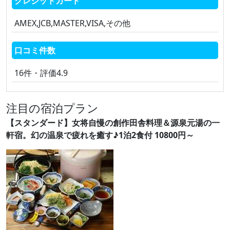
クレジットカード
AMEX,JCB,MASTER,VISA,その他
口コミ件数
16件・評価4.9
注目の宿泊プラン
【スタンダード】女将自慢の創作田舎料理＆源泉元湯の一
軒宿。幻の温泉で疲れを癒す♪1泊2食付 10800円～