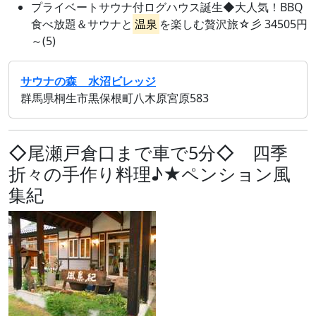
プライベートサウナ付ログハウス誕生◆大人気！BBQ
食べ放題＆サウナと
温泉
を楽しむ贅沢旅☆彡 34505円
～(5)
サウナの森 水沼ビレッジ
群馬県桐生市黒保根町八木原宮原583
◇尾瀬戸倉口まで車で5分◇ 四季
折々の手作り料理♪★ペンション風
集紀