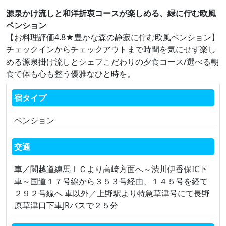
源泉かけ流しと和洋折衷コースが楽しめる、緑に佇む欧風
ペンション
【お料理評価4.8★豊かな森の静寂に佇む欧風ペンション】
チェックインからチェックアウトまで時間を気にせず楽し
める源泉掛け流しとシェフこだわりの夕食コース/選べる朝
食で体も心も整う優雅なひと時を。
宿タイプ
ペンション
交通
車／関越道練馬ＩＣより高崎方面へ～渋川伊香保IC下
車～国道１７号線から３５３号経由、１４５号を経て
２９２号線へ 車以外／上野駅より特急草津号にて長野
原草津口下車JRバスで２５分