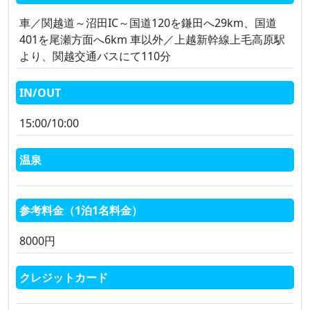
車／関越道～沼田IC～国道120を鎌田へ29km、国道
401を尾瀬方面へ6km 車以外／上越新幹線上毛高原駅
より、関越交通バスにて110分
IN/OUT
15:00/10:00
温泉
参考料金（1泊1名料金）
8000円
クレジットカード