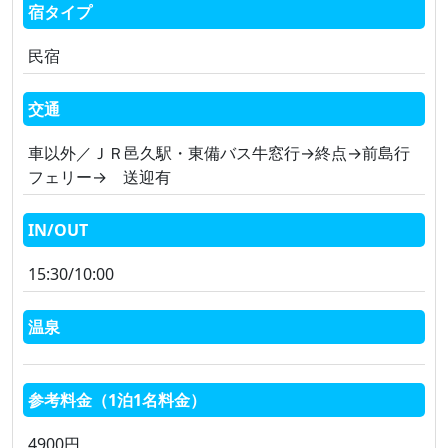
宿タイプ
民宿
交通
車以外／ＪＲ邑久駅・東備バス牛窓行→終点→前島行
フェリー→ 送迎有
IN/OUT
15:30/10:00
温泉
参考料金（1泊1名料金）
4900円