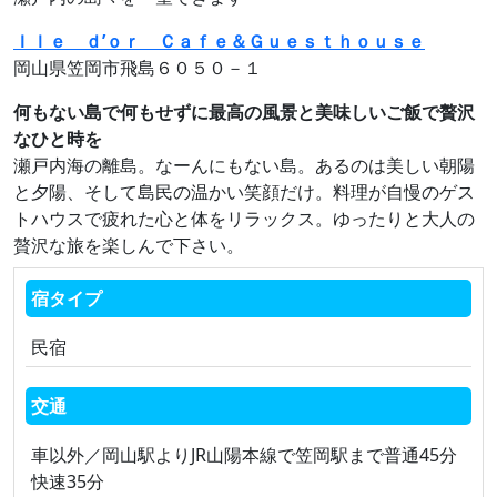
Ｉｌｅ ｄ’ｏｒ Ｃａｆｅ＆Ｇｕｅｓｔｈｏｕｓｅ
岡山県笠岡市飛島６０５０－１
何もない島で何もせずに最高の風景と美味しいご飯で贅沢
なひと時を
瀬戸内海の離島。なーんにもない島。あるのは美しい朝陽
と夕陽、そして島民の温かい笑顔だけ。料理が自慢のゲス
トハウスで疲れた心と体をリラックス。ゆったりと大人の
贅沢な旅を楽しんで下さい。
宿タイプ
民宿
交通
車以外／岡山駅よりJR山陽本線で笠岡駅まで普通45分
快速35分