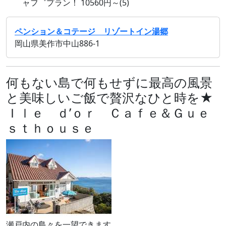
ャフ゛プラン！ 10560円～(5)
ペンション＆コテージ リゾートイン湯郷
岡山県美作市中山886-1
何もない島で何もせずに最高の風景
と美味しいご飯で贅沢なひと時を★
Ｉｌｅ ｄ’ｏｒ Ｃａｆｅ＆Ｇｕｅ
ｓｔｈｏｕｓｅ
瀬戸内の島々を一望できます