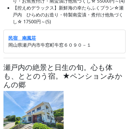
り・お魚煮付け・南蛮漬け他魚づくし☆ 55000円～(4)
【控えめデラックス】新鮮海の幸たらふくプラン☆瀬
戸内 ひらめのお造り・特製南蛮漬・煮付け他魚づく
し☆ 17500円～(5)
民宿 南風荘
岡山県瀬戸内市牛窓町牛窓６０９０－１
瀬戸内の絶景と日生の旬。心も体
も、ととのう宿。★ペンションみか
んの郷