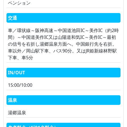
ペンション
交通
車／環状線～阪神高速～中国道池田IC～美作IC（約2時
間）～中国道美作IC又は山陽道和気IC～美作IC～最初
の信号を右折し湯郷温泉方面へ。中国銀行先を右折。
車以外／岡山駅下車、バス90分。又はJR姫新線林野駅
下車、車5分
IN/OUT
15:00/10:00
温泉
湯郷温泉