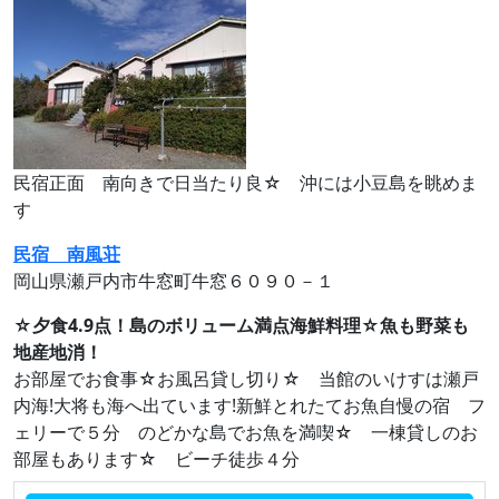
民宿正面 南向きで日当たり良☆ 沖には小豆島を眺めま
す
民宿 南風荘
岡山県瀬戸内市牛窓町牛窓６０９０－１
☆夕食4.9点！島のボリューム満点海鮮料理☆魚も野菜も
地産地消！
お部屋でお食事☆お風呂貸し切り☆ 当館のいけすは瀬戸
内海!大将も海へ出ています!新鮮とれたてお魚自慢の宿 フ
ェリーで５分 のどかな島でお魚を満喫☆ 一棟貸しのお
部屋もあります☆ ビーチ徒歩４分