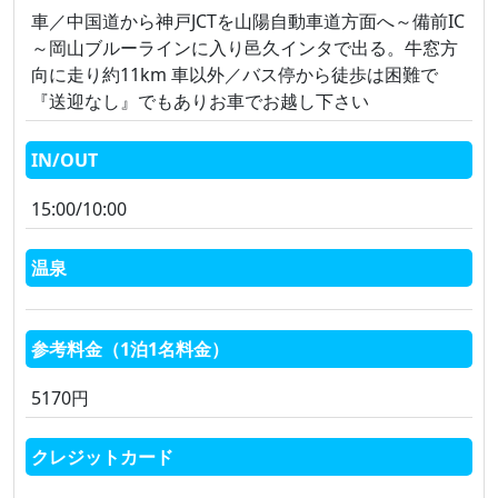
車／中国道から神戸JCTを山陽自動車道方面へ～備前IC
～岡山ブルーラインに入り邑久インタで出る。牛窓方
向に走り約11km 車以外／バス停から徒歩は困難で
『送迎なし』でもありお車でお越し下さい
IN/OUT
15:00/10:00
温泉
参考料金（1泊1名料金）
5170円
クレジットカード