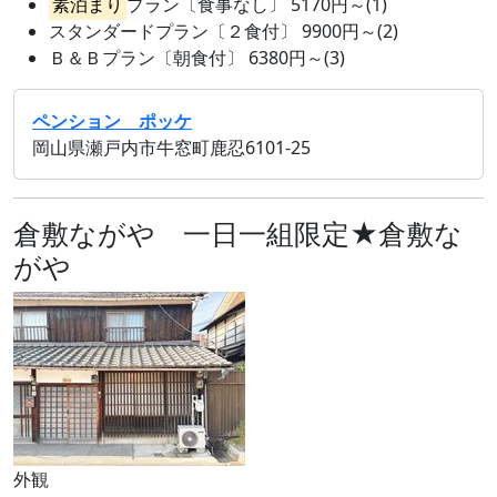
素泊まり
プラン〔食事なし〕 5170円～(1)
スタンダードプラン〔２食付〕 9900円～(2)
Ｂ＆Ｂプラン〔朝食付〕 6380円～(3)
ペンション ポッケ
岡山県瀬戸内市牛窓町鹿忍6101-25
倉敷ながや 一日一組限定★倉敷な
がや
外観