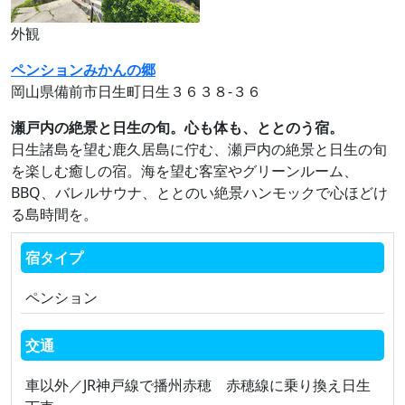
外観
ペンションみかんの郷
岡山県備前市日生町日生３６３８‐３６
瀬戸内の絶景と日生の旬。心も体も、ととのう宿。
日生諸島を望む鹿久居島に佇む、瀬戸内の絶景と日生の旬
を楽しむ癒しの宿。海を望む客室やグリーンルーム、
BBQ、バレルサウナ、ととのい絶景ハンモックで心ほどけ
る島時間を。
宿タイプ
ペンション
交通
車以外／JR神戸線で播州赤穂 赤穂線に乗り換え日生