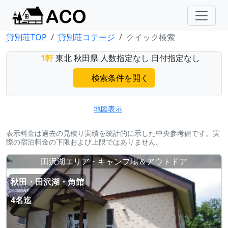
貸別荘TOP
貸別荘コテージ
クイック検索
1軒
東北 秋田県 人数指定なし 日付指定なし
検索条件を開く
地図表示
表示料金は過去の見積り実績を統計的に示した中央参考値です。実
際の宿泊料金の下限および上限ではありません。
田沢湖エリア・キャンプ場＆アウトドア
秋田・田沢湖・角館
4名迄