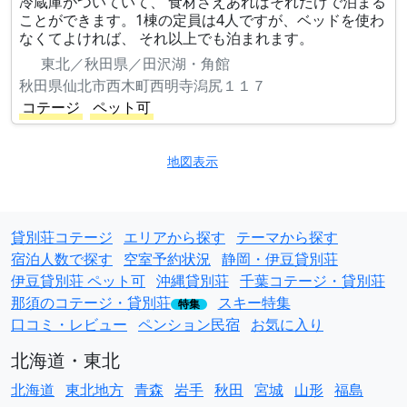
冷蔵庫がついていて、 食材さえあればそれだけで泊まる
ことができます。1棟の定員は4人ですが、ベッドを使わ
なくてよければ、 それ以上でも泊まれます。
東北／秋田県／田沢湖・角館
秋田県仙北市西木町西明寺潟尻１１７
コテージ
ペット可
地図表示
貸別荘コテージ
エリアから探す
テーマから探す
宿泊人数で探す
空室予約状況
静岡・伊豆貸別荘
伊豆貸別荘 ペット可
沖縄貸別荘
千葉コテージ・貸別荘
那須のコテージ・貸別荘
スキー特集
特集
口コミ・レビュー
ペンション民宿
お気に入り
北海道・東北
北海道
東北地方
青森
岩手
秋田
宮城
山形
福島