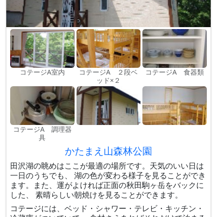
コテージA室内
コテージA ２段ベ
コテージA 食器類
ッド×２
コテージA 調理器
具
かたまえ山森林公園
田沢湖の眺めはここが最適の場所です。天気のいい日は
一日のうちでも、 湖の色が変わる様子を見ることができ
ます。また、運がよければ正面の秋田駒ヶ岳をバックに
した、 素晴らしい朝焼けを見ることができます。
コテージには、ベッド・シャワー・テレビ・キッチン・