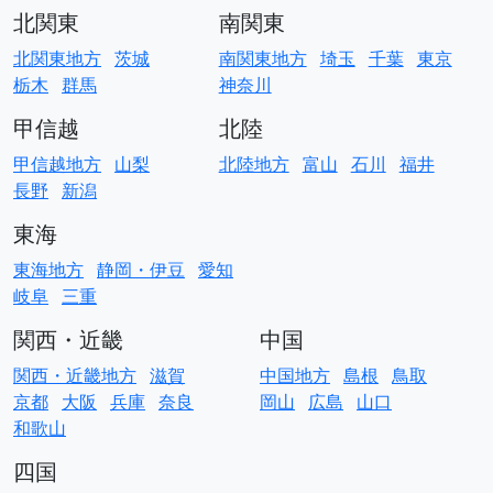
北関東
南関東
北関東地方
茨城
南関東地方
埼玉
千葉
東京
栃木
群馬
神奈川
甲信越
北陸
甲信越地方
山梨
北陸地方
富山
石川
福井
長野
新潟
東海
東海地方
静岡・伊豆
愛知
岐阜
三重
関西・近畿
中国
関西・近畿地方
滋賀
中国地方
島根
鳥取
京都
大阪
兵庫
奈良
岡山
広島
山口
和歌山
四国