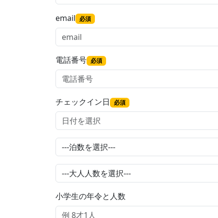
email
必須
電話番号
必須
チェックイン日
必須
小学生の年令と人数