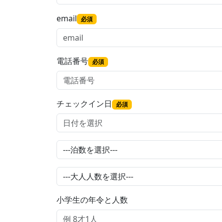
email
必須
電話番号
必須
チェックイン日
必須
小学生の年令と人数