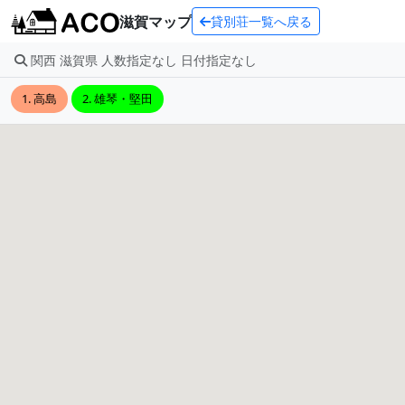
滋賀マップ
貸別荘一覧へ戻る
関西 滋賀県 人数指定なし 日付指定なし
1. 高島
2. 雄琴・堅田