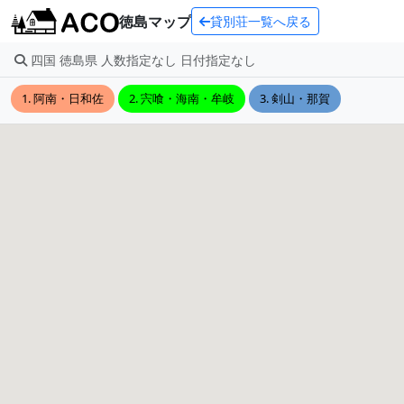
徳島マップ
貸別荘一覧へ戻る
四国 徳島県 人数指定なし 日付指定なし
1. 阿南・日和佐
2. 宍喰・海南・牟岐
3. 剣山・那賀