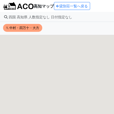
高知マップ
貸別荘一覧へ戻る
四国 高知県 人数指定なし 日付指定なし
1. 中村・四万十・大方