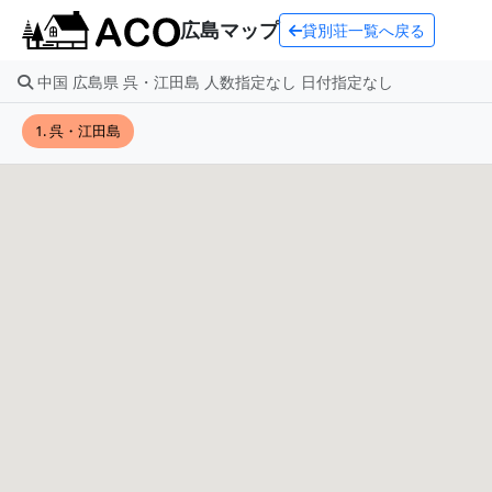
広島マップ
貸別荘一覧へ戻る
中国 広島県 呉・江田島 人数指定なし 日付指定なし
1. 呉・江田島