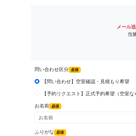
メール送
当
問い合わせ区分
必須
【問い合わせ】空室確認・見積もり希望
【予約リクエスト】正式予約希望（空室な
お名前
必須
ふりがな
必須