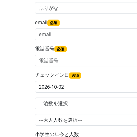
email
必須
電話番号
必須
チェックイン日
必須
小学生の年令と人数