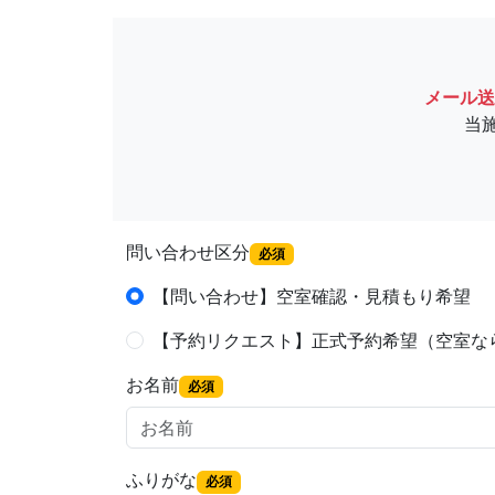
メール送
当
問い合わせ区分
必須
【問い合わせ】空室確認・見積もり希望
【予約リクエスト】正式予約希望（空室な
お名前
必須
ふりがな
必須