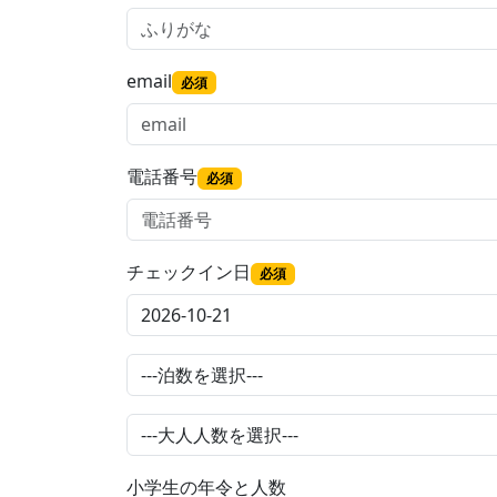
email
必須
電話番号
必須
チェックイン日
必須
小学生の年令と人数