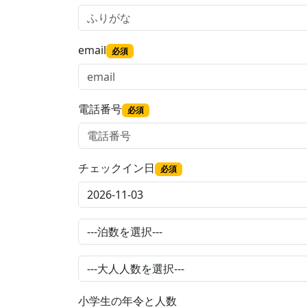
email
必須
電話番号
必須
チェックイン日
必須
小学生の年令と人数