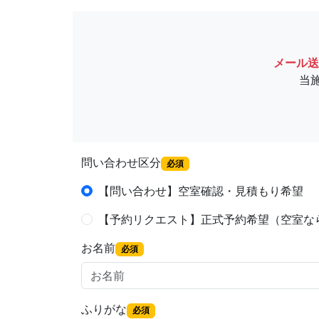
メール送
当
問い合わせ区分
必須
【問い合わせ】空室確認・見積もり希望
【予約リクエスト】正式予約希望（空室な
お名前
必須
ふりがな
必須