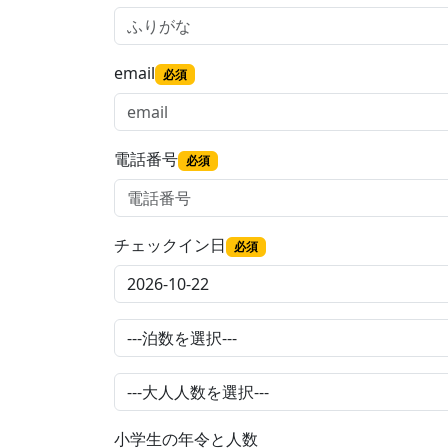
email
必須
電話番号
必須
チェックイン日
必須
小学生の年令と人数