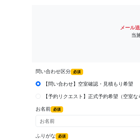
メール送
当
問い合わせ区分
必須
【問い合わせ】空室確認・見積もり希望
【予約リクエスト】正式予約希望（空室な
お名前
必須
ふりがな
必須