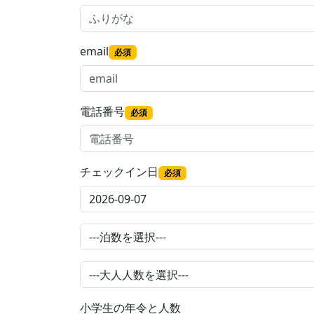
email
必須
電話番号
必須
チェックイン日
必須
小学生の年令と人数