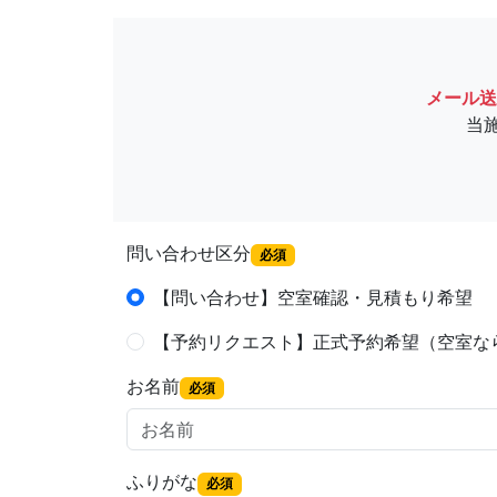
メール送
当
問い合わせ区分
必須
【問い合わせ】空室確認・見積もり希望
【予約リクエスト】正式予約希望（空室な
お名前
必須
ふりがな
必須