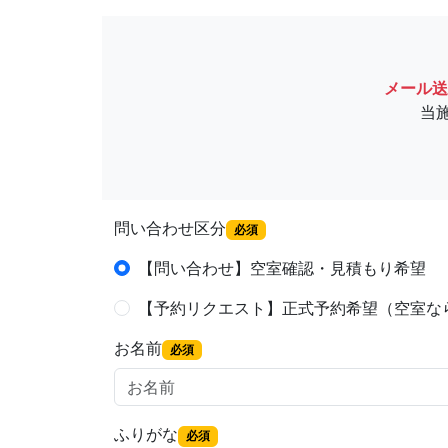
メール送
当
問い合わせ区分
必須
【問い合わせ】空室確認・見積もり希望
【予約リクエスト】正式予約希望（空室な
お名前
必須
ふりがな
必須