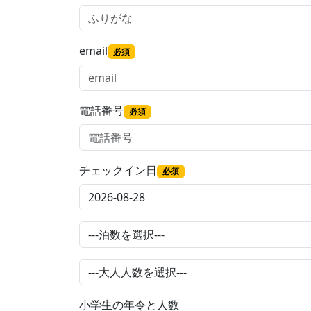
email
必須
電話番号
必須
チェックイン日
必須
小学生の年令と人数