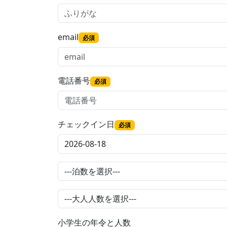
email
必須
電話番号
必須
チェックイン日
必須
小学生の年令と人数