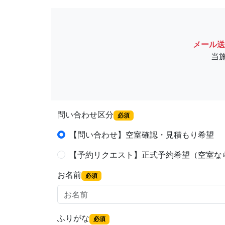
メール送
当
問い合わせ区分
必須
【問い合わせ】空室確認・見積もり希望
【予約リクエスト】正式予約希望（空室な
お名前
必須
ふりがな
必須