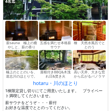
4名迄
薪sauna 極上の癒
五感を満たせ本格薪
檜 天然水風呂でと
やしと、薪の香り
サウナ
とのう
極上のととのいを、
屋根付きBBQ&木洩
高い天井、大きな窓
道志川のほとりで。
れ日&焚き火
から広がるパノラマ
hotaru・川のほとり
1棟限定貸し切りにてご用意いたします。 プライベー
ト満喫してくださいませ。
薪サウナをどうぞ・・・薪付
お好きな温度でととのってください。