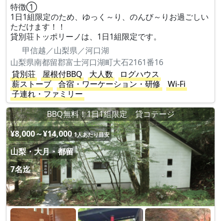
特徴①
1日1組限定のため、ゆっく～り、のんび～りお過ごしい
ただけます！！
貸別荘トッポリーノは、1日1組限定です。
甲信越／山梨県／河口湖
山梨県南都留郡富士河口湖町大石2161番16
貸別荘
屋根付BBQ
大人数
ログハウス
薪ストーブ
合宿・ワーケーション・研修
Wi-Fi
子連れ・ファミリー
BBQ無料！1日1組限定 貸コテージ
¥8,000～¥14,000
1人あたり目安
山梨・大月・都留
7名迄