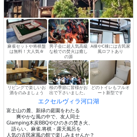
麻雀セットや将棋盤
男子会に超人気高級
A棟やC棟には古民家
は無料！大人気☆
な桧での焚火は癒し
風ロフトあり
の源
リビングで楽しいお
桜の季節に皆様がお
どのトイレもフルオ
酒をのみましょう
出で下さいました。
ート新型です
エクセルヴィラ河口湖
富士山の麓、新緑の庭園をわたる
爽やかな風の中で、友人同士
Glamping木炭BBQやひのきの焚き火、
語らい、麻雀.将棋・露天風呂を
人気の古民家風の館で楽しみませんか？