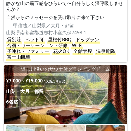
静かな山の麓五感をひらいて〜自分らしく深呼吸しませ
んか？
自然からのメッセージを受け取りに来て下さい
甲信越／山梨県／大月・都留
山梨県南都留郡道志村小室久保7498-1
貸別荘
ペット可
屋根付BBQ
ドッグラン
合宿・ワーケーション・研修
Wi-Fi
子連れ・ファミリー
花火OK
全館禁煙
温泉近隣
富士山眺望
道志川沿いのサウナ付グランピングドーム
¥7,000～¥15,000
1人あたり目安
山梨・大月・都留
6名迄