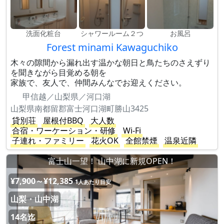
洗面化粧台
シャワールーム２つ
お風呂
Forest minami Kawaguchiko
木々の隙間から漏れ出す温かな朝日と鳥たちのさえずり
を聞きながら目覚める朝を
家族で、友人で、仲間みんなでお迎えください。
甲信越／山梨県／河口湖
山梨県南都留郡富士河口湖町勝山3425
貸別荘
屋根付BBQ
大人数
合宿・ワーケーション・研修
Wi-Fi
子連れ・ファミリー
花火OK
全館禁煙
温泉近隣
富士山一望！ 山中湖に新規OPEN！
¥7,900～¥12,385
1人あたり目安
山梨・山中湖
14名迄