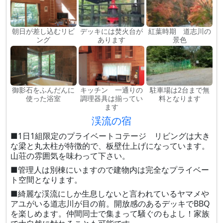
朝日が差し込むリビ
デッキには焚火台が
紅葉時期 道志川の
ング
あります
景色
御影石をふんだんに
キッチン 一通りの
駐車場は2台まで無
使った浴室
調理器具は揃ってい
料となります
ます
渓流の宿
■1日1組限定のプライベートコテージ リビングは大き
な梁と丸太柱が特徴的で、板壁仕上げになっています。
山荘の雰囲気を味わって下さい。
■管理人は別棟にいますので建物内は完全なプライベー
ト空間となります。
■綺麗な渓流にしか生息しないと言われているヤマメや
アユがいる道志川が目の前。開放感のあるデッキでBBQ
を楽しめます。仲間同士で集まって騒ぐのもよし！家族