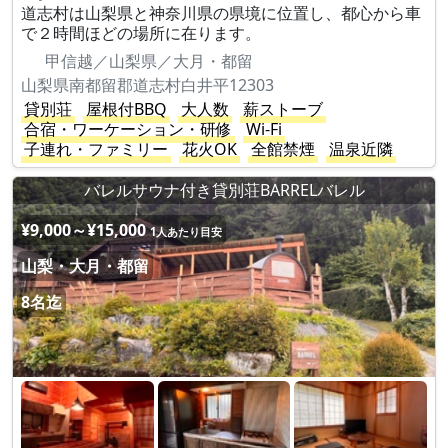
道志村は山梨県と神奈川県の県境に位置し、都心から車
で２時間ほどの場所に在ります。
甲信越／山梨県／大月・都留
山梨県南都留郡道志村白井平12303
貸別荘
屋根付BBQ
大人数
薪ストーブ
合宿・ワーケーション・研修
Wi-Fi
子連れ・ファミリー
花火OK
全館禁煙
温泉近隣
バレルサウナ付き貸別荘BARRELバレル
¥9,000～¥15,000
1人あたり目安
山梨・大月・都留
8名迄