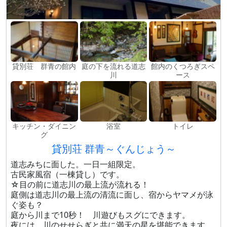
貸別荘 群青の館内
庭の下を流れる道志
館内のくつろぎスペ
川
ース
キッチン・ダイニン
浴室
トイレ
グ
貸別荘 群青～ぐんじょう～
道志みちに面した。一日一組限定。
古民家風宿（一棟貸し）です。
☆目の前に道志川の最上流が流れる！
庭側は道志川の最上流の清流に面し、宿からヤマメが泳
ぐ姿も？
庭から川まで10秒！ 川遊びもスグにできます。
夜には、川のせせらぎと共に満天の星を堪能できます