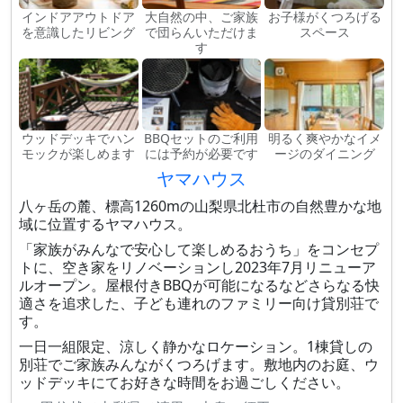
インドアアウトドア
大自然の中、ご家族
お子様がくつろげる
を意識したリビング
で団らんいただけま
スペース
す
ウッドデッキでハン
BBQセットのご利用
明るく爽やかなイメ
モックが楽しめます
には予約が必要です
ージのダイニング
ヤマハウス
八ヶ岳の麓、標高1260mの山梨県北杜市の自然豊かな地
域に位置するヤマハウス。
「家族がみんなで安心して楽しめるおうち」をコンセプ
トに、空き家をリノベーションし2023年7月リニューア
ルオープン。屋根付きBBQが可能になるなどさらなる快
適さを追求した、子ども連れのファミリー向け貸別荘で
す。
一日一組限定、涼しく静かなロケーション。1棟貸しの
別荘でご家族みんながくつろげます。敷地内のお庭、ウ
ッドデッキにてお好きな時間をお過ごしください。