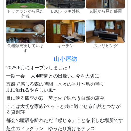
ドックランから見た
BBQデッキ外観
玄関から見た部屋
外観
食器類充実していま
キッチン
広いリビング
す
山小屋紡
2025.6月にオープンしました！
一期一会 人✱時間との出逢い…今を大切に
五感で感じる森の時間 木々の香り〜鳥の囀り
肌に触れるやさしい風〜
目に映る四季の彩 焚き火で味わう自然の恵み
ここは大切な家族?ペットと共に過ごせる自然とつなが
る貸別荘
都会の喧騒を離れただ『感じる』ことを楽しむ場所です
芝生のドックラン ゆったり寛げるテラス