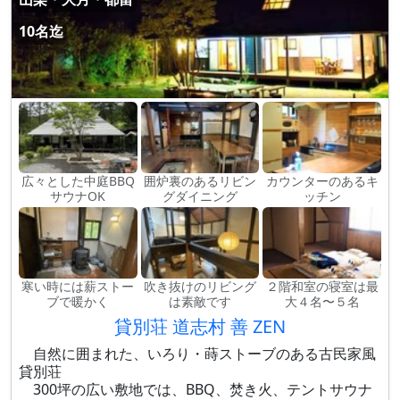
10名迄
広々とした中庭BBQ
囲炉裏のあるリビン
カウンターのあるキ
サウナOK
グダイニング
ッチン
寒い時には薪ストー
吹き抜けのリビング
２階和室の寝室は最
ブで暖かく
は素敵です
大４名〜５名
貸別荘 道志村 善 ZEN
自然に囲まれた、いろり・蒔ストーブのある古民家風
貸別荘
300坪の広い敷地では、BBQ、焚き火、テントサウナ