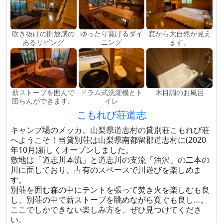
吹き抜けの開放感の
ゆったり寛げるダイ
窓から大自然が見え
あるリビング
ニング
ます。
薪ストーブを囲んで
ドラム式洗濯機とト
木目調のお風呂
団らんができます。
イレ
こもれび荘道志
キャンプ場のメッカ、山梨県道志村の貸別荘こもれび荘
へようこそ！当貸別荘は山梨県南都留郡道志村に(2020
年10月)新しくオープンしました。
敷地は「道志川本流」と道志川の支流「油沢」の二本の
川に面しており、​占有のスペースで川遊びを楽しめま
す。
別荘を囲む森の中にテントを張って焚き火を楽しむも良
し、別荘の中で薪ストーブを眺めながら寛ぐも良し…。
ここでしかできない楽しみ方を、ぜひ見つけてくださ
い。