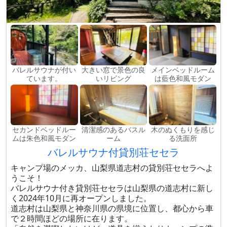
バレルサウナが付い
大きい窓で景色の良
メインベッドルーム
ています。
いリビング
は藍色和風モダン
セカンドベッドルー
清潔感のあるバスル
木のぬくもりを感じ
ムは朱色和風モダン
ーム
る洗面所
バレルサウナ付貸別荘セセラ
キャンプ場のメッカ、山梨県道志村の貸別荘セセラへよ
うこそ！
バレルサウナ付き貸別荘セセラは山梨県の道志村に新し
く2024年10月に再オープンしました。
道志村は山梨県と神奈川県の県境に位置し、都心から車
で２時間ほどの場所に在ります。