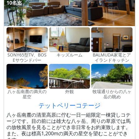
10名迄
SONY65型TV、BOS
キッズルーム
BALMUDA家電とア
Eサウンドバー
イランドキッチン
八ヶ岳南麓の満天の
外観
牧場通りからの八ヶ
星空
岳の眺め
テットベリーコテージ
八ヶ岳南麓の清里高原に佇む一日一組限定一棟貸しコテ
ージです。目の前には雄大な八ヶ岳、周りの草原では馬
の放牧風景を見ることができ非日常をお約束致します。
また、夜は標高1,200mの満天の星空を望むことができ