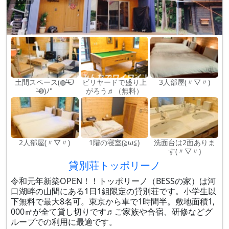
土間スペース(◍˃̶ᗜ
ビリヤードで盛り上
3人部屋(〃▽〃)
˂̶◍)ﾉ"
がろう♬（無料）
2人部屋(〃▽〃)
1階の寝室(≧ω≦)
洗面台は2面ありま
す(〃▽〃)
貸別荘トッポリーノ
令和元年新築OPEN！！トッポリーノ（BESSの家）は河
口湖畔の山間にある1日1組限定の貸別荘です。小学生以
下無料で最大8名可。東京から車で1時間半。敷地面積1,
000㎡が全て貸し切りです♬ご家族や合宿、研修などグ
ループでの利用に最適です。