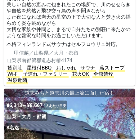
美しい自然の恵みに包まれたこの場所で、川のせせらぎ
や自然を悠然と飛び交う鳥の声を聞きながら
また夜になれば満天の星空の下で大切な人と焚き火の揺
らめく炎を眺めながら
大切な家族や仲間と、まるで自分たちの別荘に来たかの
ような贅沢な時間をお過ごしいただけます。
本格フィンランド式サウナはセルフロウリュ対応。
甲信越／山梨県／大月・都留
山梨県南都留郡道志村椿4174
貸別荘
屋根付BBQ
おしゃれ
サウナ
薪ストーブ
Wi-Fi
子連れ・ファミリー
花火OK
全館禁煙
温泉近隣
道志みちと道志川の最上流に面した宿！
¥6,313～¥8,667
1人あたり目安
山梨・大月・都留
8名迄