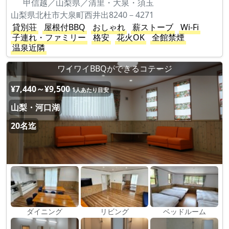
甲信越／山梨県／清里・大泉・須玉
山梨県北杜市大泉町西井出8240－4271
貸別荘
屋根付BBQ
おしゃれ
薪ストーブ
Wi-Fi
子連れ・ファミリー
格安
花火OK
全館禁煙
温泉近隣
ワイワイBBQができるコテージ
¥7,440～¥9,500
1人あたり目安
山梨・河口湖
20名迄
ダイニング
リビング
ベッドルーム