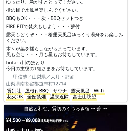
ゆったり、急がずととってください。
檜の桶で水風呂楽しんでください。
BBQもOK・・・炭・BBQセットつき
FIRE PITで焚火もしよう・・・薪付
露天もどうぞ・・・檜露天風呂ゆっくり湯舟をお楽しみ
ください。
木々が葉を揺らしながらまっています。
風も空も・・・月も星もお待ちしています。
hotaru川のほとり
今日の主役の1組さまをお待ちしています。
甲信越／山梨県／大月・都留
山梨県南都留郡道志村12714
貸別荘
屋根付BBQ
サウナ
露天風呂
Wi-Fi
花火OK
全館禁煙
温泉近隣
富士山眺望
自然と和む、貸切のくつろぎ宿 〜 善 〜
¥4,500～¥9,000
1人あたり目安
山梨・大月・都留