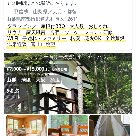
で２時間ほどの場所に在ります。
甲信越／山梨県／大月・都留
山梨県南都留郡道志村長又12611
グランピング
屋根付BBQ
大人数
おしゃれ
サウナ
露天風呂
合宿・ワーケーション・研修
Wi-Fi
子連れ・ファミリー
格安
花火OK
全館禁煙
温泉近隣
富士山眺望
ファミリー向け一棟貸別荘 ヤマハウス
¥7,000～¥15,000
1人あたり目安
山梨・清里・大泉・須玉
5名迄