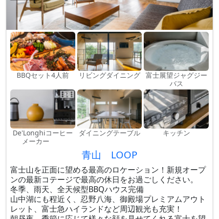
BBQセット4人前
リビングダイニング
富士展望ジャグジー
バス
De'Longhiコーヒー
ダイニングテーブル
キッチン
メーカー
青山 LOOP
富士山を正面に望める最高のロケーション！新規オープ
ンの最新コテージで最高の休日をお過ごしください。
冬季、雨天、全天候型BBQハウス完備
山中湖にも程近く、忍野八海、御殿場プレミアムアウト
レット、富士急ハイランドなど周辺観光も充実！
朝昼夜、季節に応じて様々な顔を見せてくれる富士を望