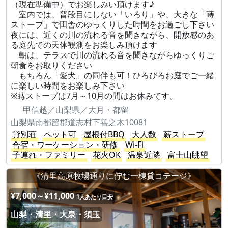
（現在準備中）でお楽しみい頂けます♪
室内では、普段目にしない「いろり」や、大きな「蒔
ストーブ」で田舎のゆっくりした時間をお過ごし下さい
夜には、近くの川の流れる音を聞きながら、開放感のあ
る庭先での天体観測をお楽しみ頂けます
朝は、テラスで川の流れる音を聞きながらゆっくりご
朝食をお取りください
もちろん「愛犬」の同伴も可！ひろびろお庭でご一緒
に楽しい時間をお楽しみ下さい
※蒔ストーブは7月～10月の間はお休みです。
甲信越／山梨県／大月・都留
山梨県南都留郡道志村下善之木10081
貸別荘
ペット可
屋根付BBQ
大人数
薪ストーブ
合宿・ワーケーション・研修
Wi-Fi
子連れ・ファミリー
花火OK
温泉近隣
富士山眺望
《清里高原牧場通りに佇む一棟貸コテージ》
¥7,000～¥11,000
1人あたり目安
山梨・清里・大泉・須玉