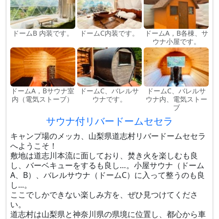
ドームB 内装です。
ドームC内装です。
ドームA，B各棟、サ
ウナ小屋です。
ドームA，Bサウナ室
ドームC、バレルサ
ドームC、バレルサ
内（電気ストーブ）
ウナです。
ウナ内、電気ストー
ブ
サウナ付リバードームセセラ
キャンプ場のメッカ、山梨県道志村リバードームセセラ
へようこそ！
敷地は道志川本流に面しており、​焚き火を楽しむも良
し、バーベキューをするも良し…。小屋サウナ（ドーム
A、B）、バレルサウナ（ドームC）に入って整うのも良
し...。
ここでしかできない楽しみ方を、ぜひ見つけてくださ
い。
道志村は山梨県と神奈川県の県境に位置し、都心から車