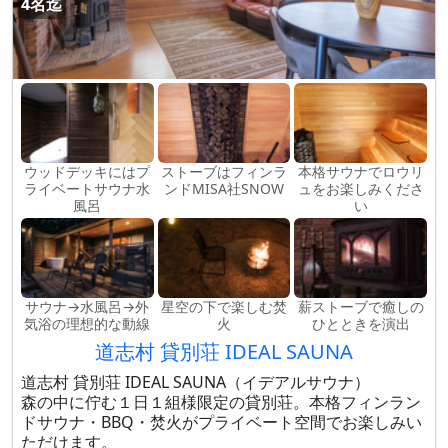
4名迄
ウッドデッキにはプ
ストーブはフィンラ
本格サウナでロウリ
ライベートサウナ水
ンドMISA社SNOW
ュをお楽しみくださ
風呂
い
サウナ→水風呂→外
星空の下で楽しむ焚
薪ストーブで癒しの
気浴の理想的な動線
火
ひとときを演出
道志村 貸別荘 IDEAL SAUNA
道志村 貸別荘 IDEAL SAUNA（イデアルサウナ）
森の中に佇む１日１組様限定の貸別荘。本格フィンラン
ドサウナ・BBQ・焚火がプライベート空間でお楽しみい
ただけます。