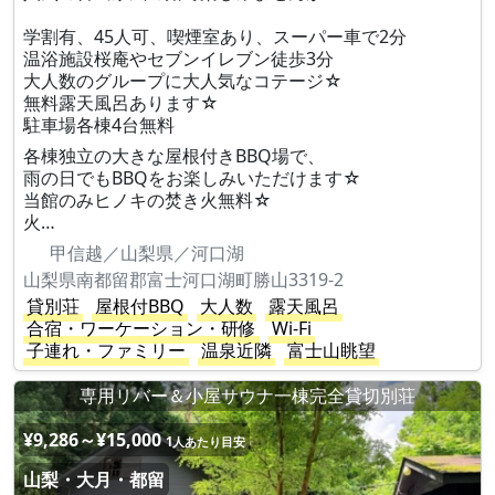
学割有、45人可、喫煙室あり、スーパー車で2分
温浴施設桜庵やセブンイレブン徒歩3分
大人数のグループに大人気なコテージ☆
無料露天風呂あります☆
駐車場各棟4台無料
各棟独立の大きな屋根付きBBQ場で、
雨の日でもBBQをお楽しみいただけます☆
当館のみヒノキの焚き火無料☆
火…
甲信越／山梨県／河口湖
山梨県南都留郡富士河口湖町勝山3319-2
貸別荘
屋根付BBQ
大人数
露天風呂
合宿・ワーケーション・研修
Wi-Fi
子連れ・ファミリー
温泉近隣
富士山眺望
専用リバー＆小屋サウナ一棟完全貸切別荘
¥9,286～¥15,000
1人あたり目安
山梨・大月・都留