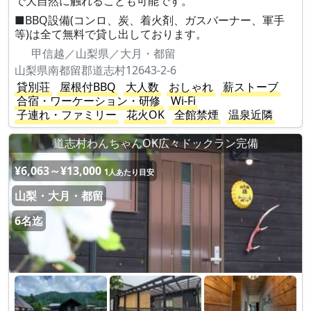
で大自然に触れることも可能です。
■BBQ設備(コンロ、炭、着火剤、ガスバーナー、軍手
等)は全て無料で貸し出しております。
甲信越／山梨県／大月・都留
山梨県南都留郡道志村12643-2-6
貸別荘
屋根付BBQ
大人数
おしゃれ
薪ストーブ
合宿・ワーケーション・研修
Wi-Fi
子連れ・ファミリー
花火OK
全館禁煙
温泉近隣
道志村わんちゃんOK広々ドックラン完備
¥6,063～¥13,000
1人あたり目安
山梨・大月・都留
6名迄