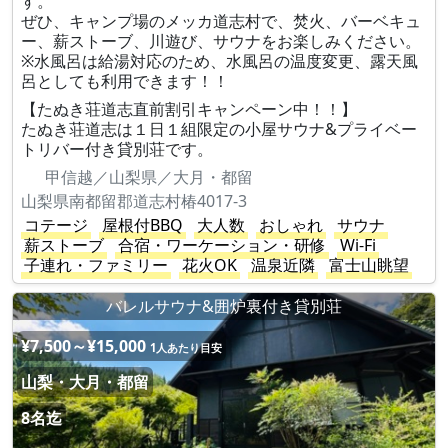
す。
ぜひ、キャンプ場のメッカ道志村で、焚火、バーベキュ
ー、薪ストーブ、川遊び、サウナをお楽しみください。
※水風呂は給湯対応のため、水風呂の温度変更​、露天風
呂としても利用できます！！
【たぬき荘道志直前割引キャンペーン中！！】
たぬき荘道志は１日１組限定の小屋サウナ&プライベー
トリバー付き貸別荘です。
甲信越／山梨県／大月・都留
山梨県南都留郡道志村椿4017-3
コテージ
屋根付BBQ
大人数
おしゃれ
サウナ
薪ストーブ
合宿・ワーケーション・研修
Wi-Fi
子連れ・ファミリー
花火OK
温泉近隣
富士山眺望
バレルサウナ&囲炉裏付き貸別荘
¥7,500～¥15,000
1人あたり目安
山梨・大月・都留
8名迄