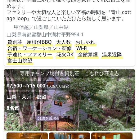
めます。
ファミリーや大切な人と楽しい至福の時間を『青山 cott
age loop』で過ごしていただけたら嬉しく思います。
甲信越／山梨県／山中湖
山梨県南都留郡山中湖村平野954-1
貸別荘
屋根付BBQ
大人数
おしゃれ
合宿・ワーケーション・研修
Wi-Fi
子連れ・ファミリー
花火OK
全館禁煙
温泉近隣
富士山眺望
専用キャンプ場付き貸別荘 こもれび荘道志
¥7,500～¥15,000
1人あたり目安
山梨・大月・都留
8名迄