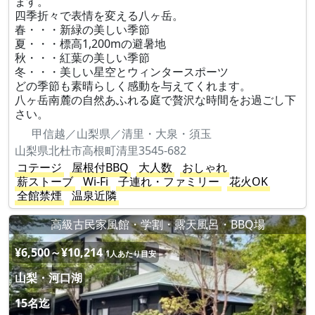
ます。
四季折々で表情を変える八ヶ岳。
春・・・新緑の美しい季節
夏・・・標高1,200mの避暑地
秋・・・紅葉の美しい季節
冬・・・美しい星空とウィンタースポーツ
どの季節も素晴らしく感動を与えてくれます。
八ヶ岳南麓の自然あふれる庭で贅沢な時間をお過ごし下
さい。
甲信越／山梨県／清里・大泉・須玉
山梨県北杜市高根町清里3545-682
コテージ
屋根付BBQ
大人数
おしゃれ
薪ストーブ
Wi-Fi
子連れ・ファミリー
花火OK
全館禁煙
温泉近隣
高級古民家風館・学割・露天風呂・BBQ場
¥6,500～¥10,214
1人あたり目安
山梨・河口湖
15名迄