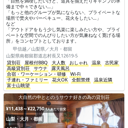
「自然を満喫したいけど、道具を揃えたりキャンプの準
備まで中々できない…」
「もっと他のグループが気にならない、プライベートな
場所で焚火やバーベキュー、花火をしたい…」
など
「アウトドアをもう少し気楽に楽しみたい方や、プライ
ベートな空間でのんびりしたい方が気兼ねなく寛げる場
所」をコンセプトとしております。
甲信越／山梨県／大月・都留
山梨県南都留郡道志村長又12619-5
貸別荘
屋根付BBQ
大人数
おしゃれ
温泉
古民家
高級貸別荘
サウナ
露天風呂
合宿・ワーケーション・研修
Wi-Fi
子連れ・ファミリー
花火OK
全館禁煙
温泉近隣
富士山眺望
大自然の中ととのうサウナ好きの為の貸別荘
¥11,438～¥22,750
1人あたり目安
山梨・大月・都留