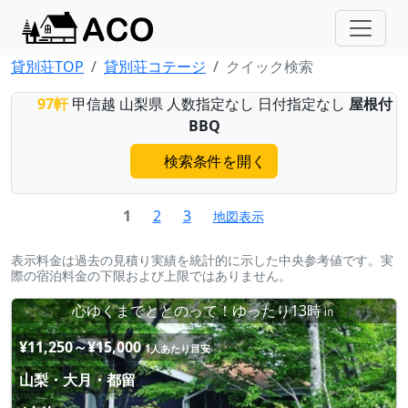
貸別荘TOP
貸別荘コテージ
クイック検索
97軒
甲信越 山梨県 人数指定なし 日付指定なし
屋根付
BBQ
検索条件を開く
1
2
3
地図表示
表示料金は過去の見積り実績を統計的に示した中央参考値です。実
際の宿泊料金の下限および上限ではありません。
心ゆくまでととのって！ゆったり13時㏌
¥11,250～¥15,000
1人あたり目安
山梨・大月・都留