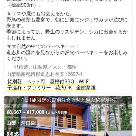
（標高900m）。
☆リスや鹿にも出会えるかも。
野鳥の種類も豊富で、朝には庭にシジュウカラが遊びに
来ます。
季節によっては、野生のリスやテン、シカに出会えるか
もしれません。
☆大自然の中でのバーベキュー！
道志川の流れを見ながらの炭火バーベキューをお楽しみ
ください。
甲信越／山梨県／大月・都留
山梨県南都留郡道志村長又12657-1
貸別荘
ペット可
屋根付BBQ
Wi-Fi
子連れ・ファミリー
花火OK
全館禁煙
1日1組限定の貸別荘☆自然と遊ぶ秘密基地
¥8,667～¥17,000
1人あたり目安
山梨・河口湖
8名迄