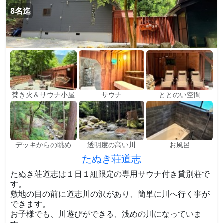
8名迄
焚き火＆サウナ小屋
サウナ
ととのい空間
デッキからの眺め
透明度の高い川
お風呂
たぬき荘道志
たぬき荘道志は１日１組限定の専用サウナ付き貸別荘で
す。
敷地の目の前に道志川の沢があり、簡単に川へ行く事が
できます。
お子様でも、川遊びができる、浅めの川になっていま