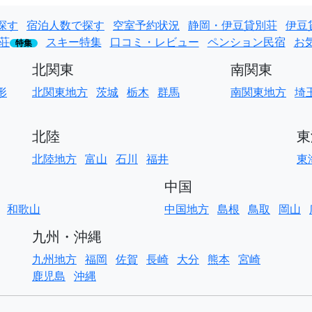
探す
宿泊人数で探す
空室予約状況
静岡・伊豆貸別荘
伊豆
荘
スキー特集
口コミ・レビュー
ペンション民宿
お
特集
北関東
南関東
形
北関東地方
茨城
栃木
群馬
南関東地方
埼
北陸
東
北陸地方
富山
石川
福井
東
中国
和歌山
中国地方
島根
鳥取
岡山
九州・沖縄
九州地方
福岡
佐賀
長崎
大分
熊本
宮崎
鹿児島
沖縄