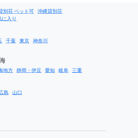
貸別荘 ペット可
沖縄貸別荘
気に入り
玉
千葉
東京
神奈川
海
海地方
静岡・伊豆
愛知
岐阜
三重
広島
山口