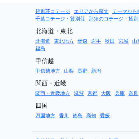
貸別荘コテージ
エリアから探す
テーマから
千葉コテージ・貸別荘
那須のコテージ・貸別
北海道・東北
北海道
東北地方
青森
岩手
秋田
宮城
山
福島
甲信越
甲信越地方
山梨
長野
新潟
関西・近畿
関西・近畿地方
滋賀
京都
大阪
兵庫
奈良
四国
四国地方
香川
徳島
高知
愛媛