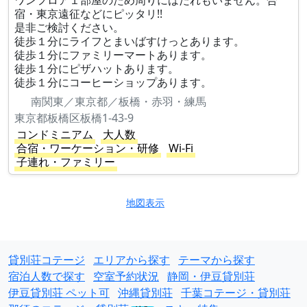
ワンフロア１部屋のため周りにはだれもいません。合
宿・東京遠征などにピッタリ!!
是非ご検討ください。
徒歩１分にライフとまいばすけっとあります。
徒歩１分にファミリーマートあります。
徒歩１分にピザハットあります。
徒歩１分にコーヒーショップあります。
南関東／東京都／板橋・赤羽・練馬
東京都板橋区板橋1-43-9
コンドミニアム
大人数
合宿・ワーケーション・研修
Wi-Fi
子連れ・ファミリー
地図表示
貸別荘コテージ
エリアから探す
テーマから探す
宿泊人数で探す
空室予約状況
静岡・伊豆貸別荘
伊豆貸別荘 ペット可
沖縄貸別荘
千葉コテージ・貸別荘