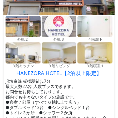
外観２
外観３
４階廊下
３階キッチン
３階リビング
３階寝室１
HANEZORA HOTEL【2泊以上限定】
JR埼京線 板橋駅徒歩7分
最大人数27名!!人数プラスできます。
お問合せお待ちしております。
都内でも中々ないタイプの施設です。
●寝室７部屋（すべて６帖以上で広々）
●ダブルベッド13台 ●シングルベッド１台
●トイレ３か所 ●シャワー２か所