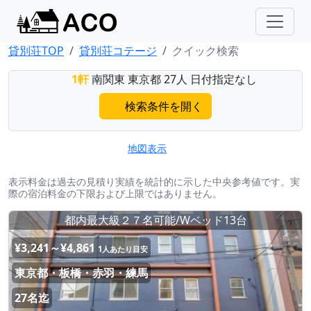
貸別荘TOP
貸別荘コテージ
クイック検索
1軒
南関東 東京都 27人 日付指定なし
検索条件を開く
地図表示
表示料金は過去の見積り実績を統計的に示した中央参考値です。実
際の宿泊料金の下限および上限ではありません。
都内最大級２７名可能/Wベッド13台
¥3,241～¥4,861
1人あたり目安
東京都・板橋・赤羽・練馬
27名迄