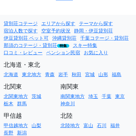
貸別荘コテージ
エリアから探す
テーマから探す
宿泊人数で探す
空室予約状況
静岡・伊豆貸別荘
伊豆貸別荘 ペット可
沖縄貸別荘
千葉コテージ・貸別荘
那須のコテージ・貸別荘
スキー特集
特集
口コミ・レビュー
ペンション民宿
お気に入り
北海道・東北
北海道
東北地方
青森
岩手
秋田
宮城
山形
福島
北関東
南関東
北関東地方
茨城
南関東地方
埼玉
千葉
東京
栃木
群馬
神奈川
甲信越
北陸
甲信越地方
山梨
北陸地方
富山
石川
福井
長野
新潟