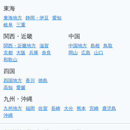
東海
東海地方
静岡・伊豆
愛知
岐阜
三重
関西・近畿
中国
関西・近畿地方
滋賀
中国地方
島根
鳥取
京都
大阪
兵庫
奈良
岡山
広島
山口
和歌山
四国
四国地方
香川
徳島
高知
愛媛
九州・沖縄
九州地方
福岡
佐賀
長崎
大分
熊本
宮崎
鹿児島
沖縄