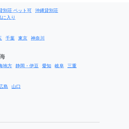
貸別荘 ペット可
沖縄貸別荘
気に入り
玉
千葉
東京
神奈川
海
海地方
静岡・伊豆
愛知
岐阜
三重
広島
山口