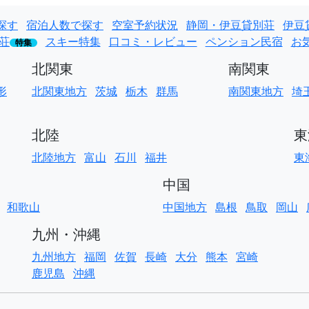
探す
宿泊人数で探す
空室予約状況
静岡・伊豆貸別荘
伊豆
荘
スキー特集
口コミ・レビュー
ペンション民宿
お
特集
北関東
南関東
形
北関東地方
茨城
栃木
群馬
南関東地方
埼
北陸
東
北陸地方
富山
石川
福井
東
中国
和歌山
中国地方
島根
鳥取
岡山
九州・沖縄
九州地方
福岡
佐賀
長崎
大分
熊本
宮崎
鹿児島
沖縄