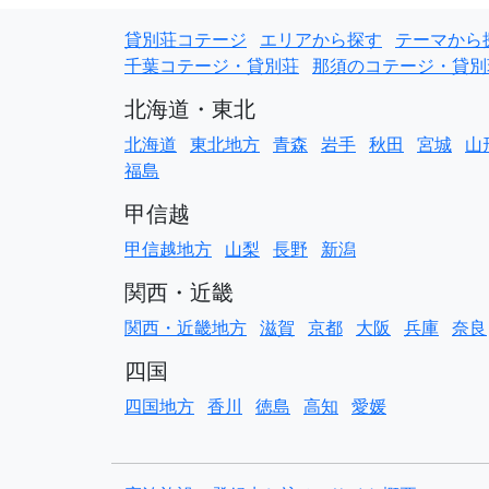
貸別荘コテージ
エリアから探す
テーマから
千葉コテージ・貸別荘
那須のコテージ・貸別
北海道・東北
北海道
東北地方
青森
岩手
秋田
宮城
山
福島
甲信越
甲信越地方
山梨
長野
新潟
関西・近畿
関西・近畿地方
滋賀
京都
大阪
兵庫
奈良
四国
四国地方
香川
徳島
高知
愛媛