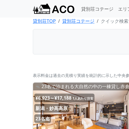
貸別荘コテージ
エリ
貸別荘TOP
貸別荘コテージ
クイック検索
表示料金は過去の見積り実績を統計的に示した中央
23名で泊まれる大自然の中の一棟貸し赤
¥6,923～¥17,188
1人あたり目安
新潟・妙高高原
23名迄