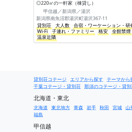
◎220㎡の一軒家（棟貸し）
甲信越／新潟県／湯沢
新潟県南魚沼郡湯沢町湯沢367-11
貸別荘
大人数
合宿・ワーケーション・研
Wi-Fi
子連れ・ファミリー
格安
全館禁煙
温泉近隣
貸別荘コテージ
エリアから探す
テーマから
千葉コテージ・貸別荘
那須のコテージ・貸別
北海道・東北
北海道
東北地方
青森
岩手
秋田
宮城
山
福島
甲信越