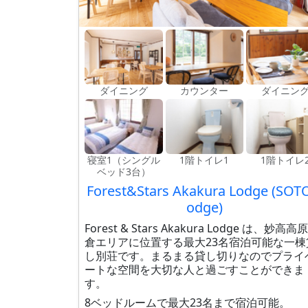
ダイニング
カウンター
ダイニン
寝室1（シングル
1階トイレ1
1階トイレ
ベッド3台）
Forest&Stars Akakura Lodge (SOT
odge)
Forest & Stars Akakura Lodge は、妙高高
倉エリアに位置する最大23名宿泊可能な一棟
し別荘です。まるまる貸し切りなのでプライ
ートな空間を大切な人と過ごすことができま
す。
8ベッドルームで最大23名まで宿泊可能。