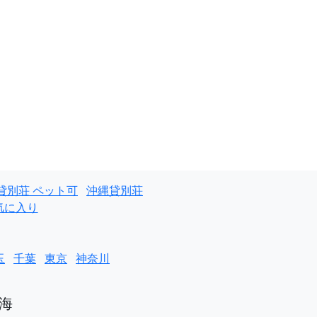
貸別荘 ペット可
沖縄貸別荘
気に入り
玉
千葉
東京
神奈川
海