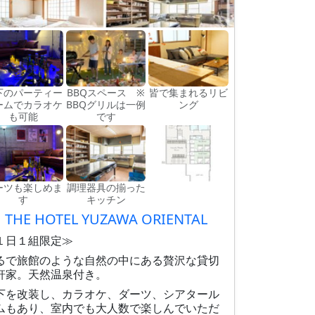
下のパーティー
BBQスペース ※
皆で集まれるリビ
ームでカラオケ
BBQグリルは一例
ング
も可能
です
ーツも楽しめま
調理器具の揃った
す
キッチン
THE HOTEL YUZAWA ORIENTAL
１日１組限定≫
るで旅館のような自然の中にある贅沢な貸切
軒家。天然温泉付き。
下を改装し、カラオケ、ダーツ、シアタール
ムもあり、室内でも大人数で楽しんでいただ