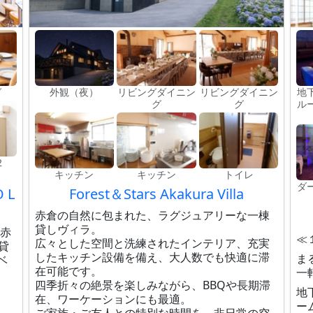
グ
外観（夜）
リビングダイニン
リビングダイニン
地
グ
グ
ル
2
キッチン
キッチン
トイレ
ダ
O L
Forest＆Stars Akakura Villa
赤倉の自然に包まれた、ラグジュアリーな一棟
貸しヴィラ。
原赤
≪
広々とした空間と洗練されたインテリア、充実
貸
したキッチン設備を備え、大人数でも快適に滞
ま
ベ
在可能です。
一
四季折々の絶景を楽しみながら、BBQや長期滞
地
在、ワーケーションにも最適。
ー