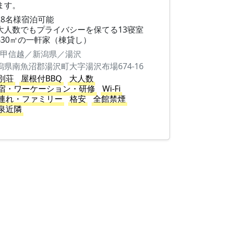
ます。
28名様宿泊可能
大人数でもプライバシーを保てる13寝室
430㎡の一軒家（棟貸し）
甲信越／新潟県／湯沢
潟県南魚沼郡湯沢町大字湯沢布場674-16
別荘
屋根付BBQ
大人数
宿・ワーケーション・研修
Wi-Fi
連れ・ファミリー
格安
全館禁煙
泉近隣