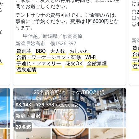
ご家族・ご友人との特別な時間を、非日常の空
け
た
間でお過ごしください。
ミ
◎
テントサウナの貸与可能です。ご希望の方は、
◎
事前にご予約ください。費用は1回6000円とな
◎
、
ります。
な
甲信越／新潟県／妙高高原
新
新潟県妙高市二俣1526-397
貸
貸別荘
BBQ
大人数
おしゃれ
合
合宿・ワーケーション・研修
Wi-Fi
子
ス
子連れ・ファミリー
花火OK
全館禁煙
温
温泉近隣
29名宿泊可/カラオケ/BBQ/湯沢
¥3,143～¥29,333
1人あたり目安
新潟・湯沢
29名迄