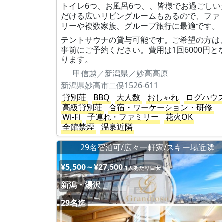
トイレ6つ、お風呂6つ、、皆様でお過ごしい
だける広いリビングルームもあるので、ファ
リーや複数家族、グループ旅行に最適です。
テントサウナの貸与可能です。ご希望の方は
事前にご予約ください。費用は1回6000円と
ります。
甲信越／新潟県／妙高高原
新潟県妙高市二俣1526-611
貸別荘
BBQ
大人数
おしゃれ
ログハウ
高級貸別荘
合宿・ワーケーション・研修
Wi-Fi
子連れ・ファミリー
花火OK
全館禁煙
温泉近隣
29名宿泊可/広々一軒家/スキー場近隣
¥5,500～¥27,500
1人あたり目安
新潟・湯沢
29名迄