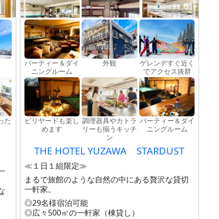
）
パーティー＆ダイ
外観
ゲレンデすぐ近く
ニングルーム
でアクセス抜群
った
ビリヤードも楽し
調理器具やカトラ
パーティー＆ダイ
めます
リーも揃うキッチ
ニングルーム
ン
THE HOTEL YUZAWA STARDUST
≪１日１組限定≫
一
まるで旅館のような自然の中にある贅沢な貸切
一軒家。
な
◎29名様宿泊可能
◎広々500㎡の一軒家（棟貸し）