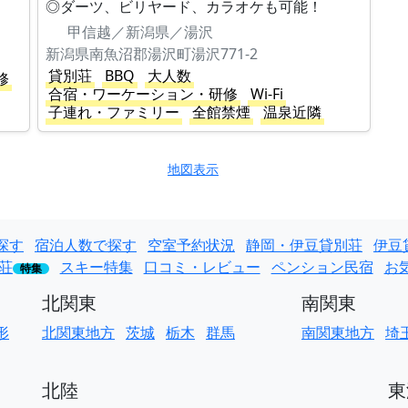
◎ダーツ、ビリヤード、カラオケも可能！
甲信越／新潟県／湯沢
新潟県南魚沼郡湯沢町湯沢771-2
貸別荘
BBQ
大人数
修
合宿・ワーケーション・研修
Wi-Fi
子連れ・ファミリー
全館禁煙
温泉近隣
地図表示
探す
宿泊人数で探す
空室予約状況
静岡・伊豆貸別荘
伊豆
荘
スキー特集
口コミ・レビュー
ペンション民宿
お
特集
北関東
南関東
形
北関東地方
茨城
栃木
群馬
南関東地方
埼
北陸
東