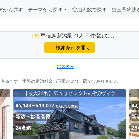
アから探す
テーマから探す
宿泊人数で探す
空室予約状
5軒
甲信越 新潟県 21人 日付指定なし
検索条件を開く
地図表示
参考値です。実際の宿泊料金の下限および上限ではありません。
倉
【最大24名】広々リビング1棟貸切ヴィラ
¥5,143～¥13,077
¥4
1人あたり目安
新潟・妙高高原
新
24名迄
2