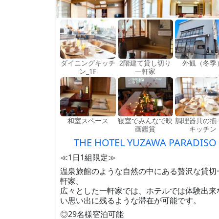
ダイニングキッチ
2階建て貸し切り
外観（冬季
ン_1F
一軒家
和室スペース
寝室でみんなで映
調理器具の揃
画鑑賞
キッチン
THE HOTEL YUZAWA PARADISO
≪1日1組限定≫
温泉旅館のような自然の中にある贅沢な貸切
軒家。
広々とした一軒家では、ホテルでは体験出来
い思い出に残るような滞在が可能です。
◎29名様宿泊可能