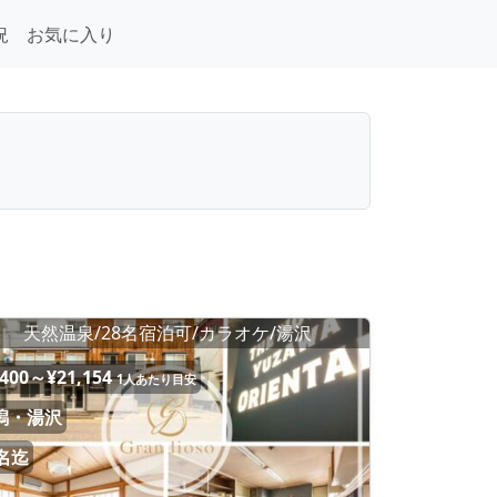
況
お気に入り
天然温泉/28名宿泊可/カラオケ/湯沢
,400～¥21,154
1人あたり目安
潟・湯沢
8名迄