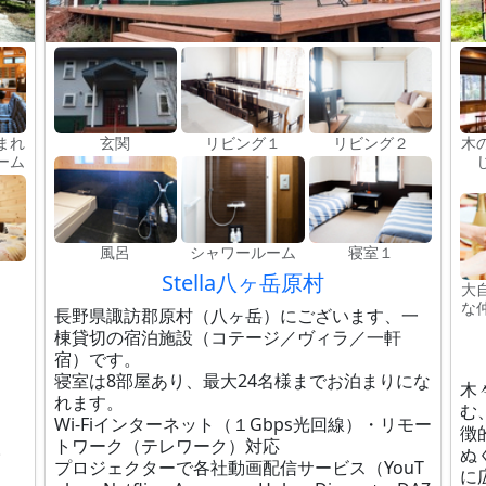
まれ
玄関
リビング１
リビング２
木
ーム
風呂
シャワールーム
寝室１
Stella八ヶ岳原村
大
な
長野県諏訪郡原村（八ヶ岳）にございます、一
棟貸切の宿泊施設（コテージ／ヴィラ／一軒
宿）です。
寝室は8部屋あり、最大24名様までお泊まりにな
木
れます。
む
Wi-Fiインターネット（１Gbps光回線）・リモー
徴
トワーク（テレワーク）対応
。
ぬ
プロジェクターで各社動画配信サービス（YouT
に