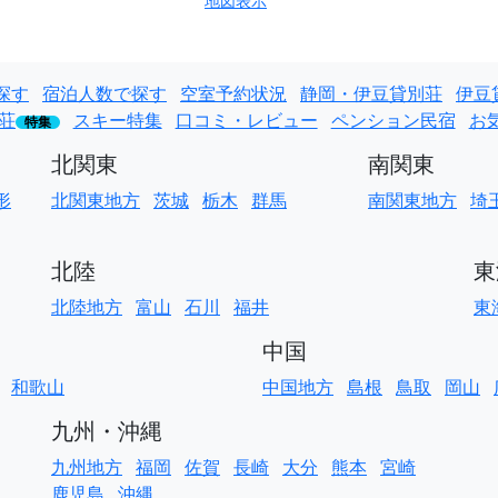
地図表示
探す
宿泊人数で探す
空室予約状況
静岡・伊豆貸別荘
伊豆
荘
スキー特集
口コミ・レビュー
ペンション民宿
お
特集
北関東
南関東
形
北関東地方
茨城
栃木
群馬
南関東地方
埼
北陸
東
北陸地方
富山
石川
福井
東
中国
和歌山
中国地方
島根
鳥取
岡山
九州・沖縄
九州地方
福岡
佐賀
長崎
大分
熊本
宮崎
鹿児島
沖縄