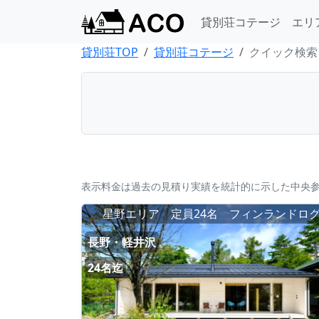
貸別荘コテージ
エリ
貸別荘TOP
貸別荘コテージ
クイック検索
表示料金は過去の見積り実績を統計的に示した中央
星野エリア 定員24名 フィンランドロ
長野・軽井沢
24名迄