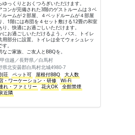
らゆっくりとおくつろぎいただけます。
アコンが完備された3階のゲストルームは３ベ
ドルームが２部屋、４ベッドルームが４部屋
り、1階には布団を４セット敷ける12畳の和室
あり、快適にお過ごしいただけます。
かにお過ごしいただけるよう、バス、トイレ
共用部分に設置。トイレは全てウォシュレッ
です。
切なご家族、ご友人とBBQを。
甲信越／長野県／白馬村
野県北安曇郡白馬村北城4980-7
別荘
ペット可
屋根付BBQ
大人数
宿・ワーケーション・研修
Wi-Fi
連れ・ファミリー
花火OK
全館禁煙
泉近隣