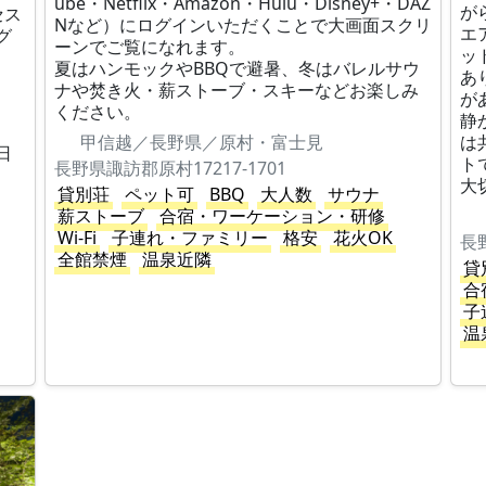
ube・Netflix・Amazon・Hulu・Disney+・DAZ
が
セス
Nなど）にログインいただくことで大画面スクリ
エ
グ
ーンでご覧になれます。
ッ
夏はハンモックやBBQで避暑、冬はバレルサウ
あ
ナや焚き火・薪ストーブ・スキーなどお楽しみ
が
ください。
静
、
甲信越／長野県／原村・富士見
は
日
ト
長野県諏訪郡原村17217-1701
大
貸別荘
ペット可
BBQ
大人数
サウナ
薪ストーブ
合宿・ワーケーション・研修
Wi-Fi
子連れ・ファミリー
格安
花火OK
長
全館禁煙
温泉近隣
貸
合
子
温