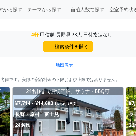
アから探す
テーマから探す
宿泊人数で探す
空室予約状
4軒
甲信越 長野県 23人 日付指定なし
検索条件を開く
地図表示
参考値です。実際の宿泊料金の下限および上限ではありません。
グ
24名様まで貸切宿泊、サウナ・BBQ可
¥7,714～¥14,692
¥7
1人あたり目安
長野・原村・富士見
長
24名迄
2