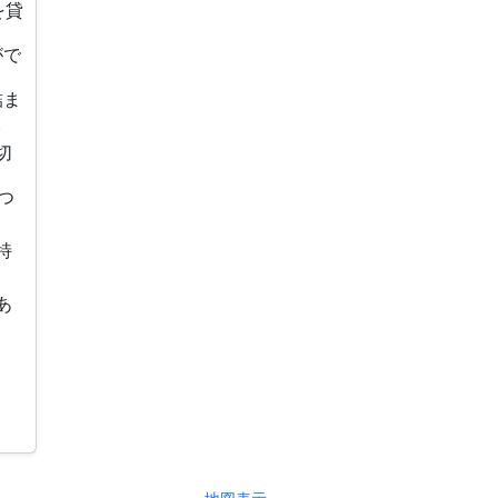
を貸
がで
詰ま
。
切
つ
特
あ