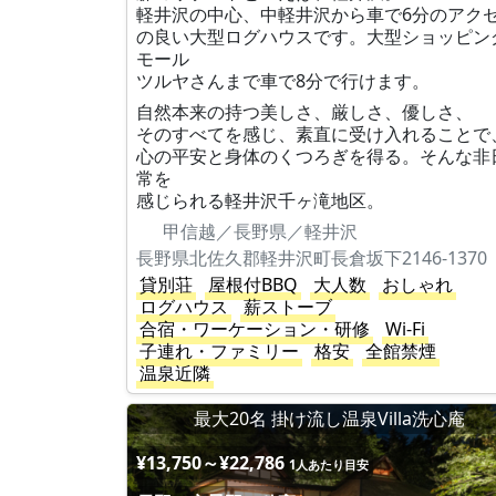
軽井沢の中心、中軽井沢から車で6分のアク
の良い大型ログハウスです。大型ショッピン
モール
ツルヤさんまで車で8分で行けます。
自然本来の持つ美しさ、厳しさ、優しさ、
そのすべてを感じ、素直に受け入れることで
心の平安と身体のくつろぎを得る。そんな非
常を
感じられる軽井沢千ヶ滝地区。
甲信越／長野県／軽井沢
長野県北佐久郡軽井沢町長倉坂下2146-1370
貸別荘
屋根付BBQ
大人数
おしゃれ
ログハウス
薪ストーブ
合宿・ワーケーション・研修
Wi-Fi
子連れ・ファミリー
格安
全館禁煙
温泉近隣
最大20名 掛け流し温泉Villa洗心庵
¥13,750～¥22,786
1人あたり目安