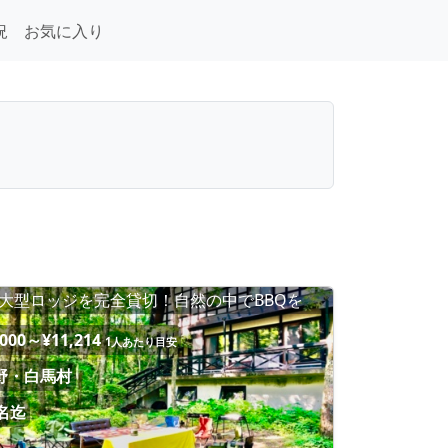
況
お気に入り
大型ロッジを完全貸切！自然の中でBBQを
,000～¥11,214
1人あたり目安
野・白馬村
6名迄