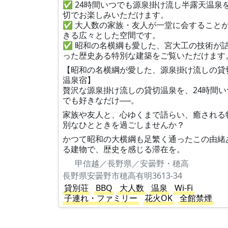
✅ 24時間いつでも源泉掛け流し半露天温泉
切でお楽しみいただけます。
✅ 大人数の家族・友人が一堂に会すること
きる広々とした空間です。
✅ 昭和の名横綱も愛した、宮大工の技術が
った歴史ある特別な建築をご覧いただけます
【昭和の名横綱が愛した、源泉掛け流しの貸
温泉宿】
贅沢な源泉掛け流しの貸切温泉を、24時間い
でも好きなだけ──。
家族や友人と、心ゆくまで語らい、癒される
別なひとときを過ごしませんか？
かつて昭和の大横綱も足繁く通ったこの由緒
る建物で、歴史を感じる滞在を。
甲信越／長野県／安曇野・穂高
長野県安曇野市穂高有明3613-34
貸別荘
BBQ
大人数
温泉
Wi-Fi
子連れ・ファミリー
花火OK
全館禁煙