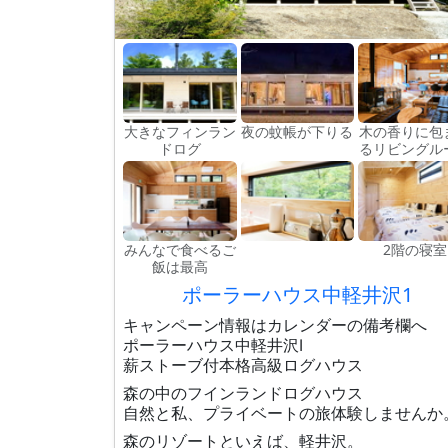
大きなフィンラン
夜の蚊帳が下りる
木の香りに包
ドログ
るリビングル
みんなで食べるご
2階の寝室
飯は最高
ポーラーハウス中軽井沢1
キャンペーン情報はカレンダーの備考欄へ
ポーラーハウス中軽井沢Ⅰ
薪ストーブ付本格高級ログハウス
森の中のフインランドログハウス
自然と私、プライベートの旅体験しませんか
森のリゾートといえば、軽井沢。