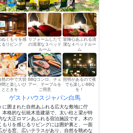
のぬくもりを感
リフォームしたて
冒険心あふれる清
じるリビング
の清潔な３ベッド
潔な４ベッドルー
ルーム
ム
自然の中で大切
BBQコンロ、チェ
照明があるので夜
仲間と楽しいひ
アー、テーブルを
でも楽しいBBQ
とときを
ご用意
を！
ゲストハウスジャパン白馬
々に囲まれた自然あふれる広大な敷地に佇
、本格的な伝統木造建築で、太い柱と梁が特
的な大正ロマンあふれる宿泊施設です。木の
くもりを感じるリビングには囲炉裏と、一面
広がる窓、広いテラスがあり、自然を眺めな