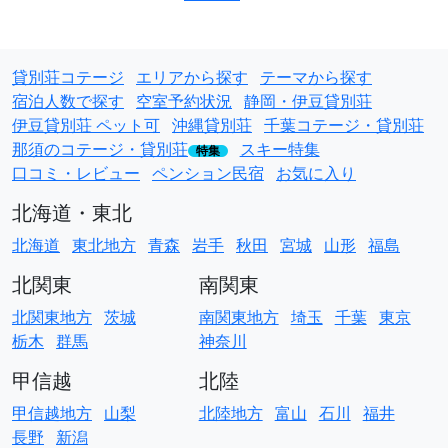
貸別荘コテージ
エリアから探す
テーマから探す
宿泊人数で探す
空室予約状況
静岡・伊豆貸別荘
伊豆貸別荘 ペット可
沖縄貸別荘
千葉コテージ・貸別荘
那須のコテージ・貸別荘
スキー特集
特集
口コミ・レビュー
ペンション民宿
お気に入り
北海道・東北
北海道
東北地方
青森
岩手
秋田
宮城
山形
福島
北関東
南関東
北関東地方
茨城
南関東地方
埼玉
千葉
東京
栃木
群馬
神奈川
甲信越
北陸
甲信越地方
山梨
北陸地方
富山
石川
福井
長野
新潟