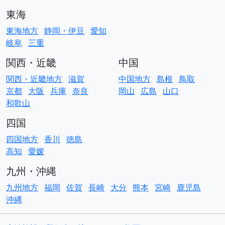
東海
東海地方
静岡・伊豆
愛知
岐阜
三重
関西・近畿
中国
関西・近畿地方
滋賀
中国地方
島根
鳥取
京都
大阪
兵庫
奈良
岡山
広島
山口
和歌山
四国
四国地方
香川
徳島
高知
愛媛
九州・沖縄
九州地方
福岡
佐賀
長崎
大分
熊本
宮崎
鹿児島
沖縄