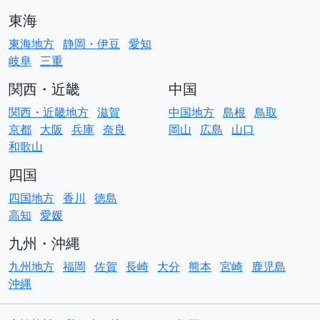
東海
東海地方
静岡・伊豆
愛知
岐阜
三重
関西・近畿
中国
関西・近畿地方
滋賀
中国地方
島根
鳥取
京都
大阪
兵庫
奈良
岡山
広島
山口
和歌山
四国
四国地方
香川
徳島
高知
愛媛
九州・沖縄
九州地方
福岡
佐賀
長崎
大分
熊本
宮崎
鹿児島
沖縄