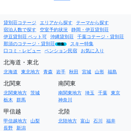
貸別荘コテージ
エリアから探す
テーマから探す
宿泊人数で探す
空室予約状況
静岡・伊豆貸別荘
伊豆貸別荘 ペット可
沖縄貸別荘
千葉コテージ・貸別荘
那須のコテージ・貸別荘
スキー特集
特集
口コミ・レビュー
ペンション民宿
お気に入り
北海道・東北
北海道
東北地方
青森
岩手
秋田
宮城
山形
福島
北関東
南関東
北関東地方
茨城
南関東地方
埼玉
千葉
東京
栃木
群馬
神奈川
甲信越
北陸
甲信越地方
山梨
北陸地方
富山
石川
福井
長野
新潟