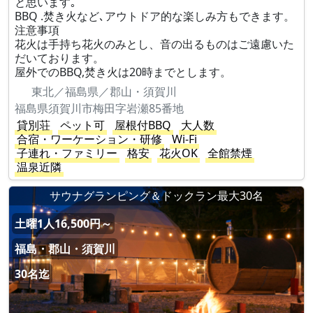
と思います｡
BBQ .焚き火など､アウトドア的な楽しみ方もできます。
注意事項
花火は手持ち花火のみとし、音の出るものはご遠慮いた
だいております。
屋外でのBBQ,焚き火は20時までとします。
東北／福島県／郡山・須賀川
福島県須賀川市梅田字岩瀬85番地
貸別荘
ペット可
屋根付BBQ
大人数
合宿・ワーケーション・研修
Wi-Fi
子連れ・ファミリー
格安
花火OK
全館禁煙
温泉近隣
サウナグランピング＆ドックラン最大30名
土曜1人16,500円～
福島・郡山・須賀川
30名迄