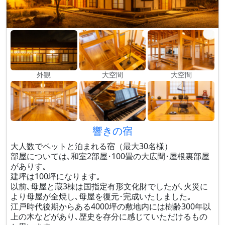
外観
大空間
大空間
響きの宿
大人数でペットと泊まれる宿（最大30名様）
部屋については､和室2部屋･100畳の大広間･屋根裏部屋
がありす｡
建坪は100坪になります｡
以前､母屋と蔵3棟は国指定有形文化財でしたが､火災に
より母屋が全焼し､母屋を復元･完成いたしました｡
江戸時代後期からある4000坪の敷地内には樹齢300年以
上の木などがあり､歴史を存分に感じていただけるもの