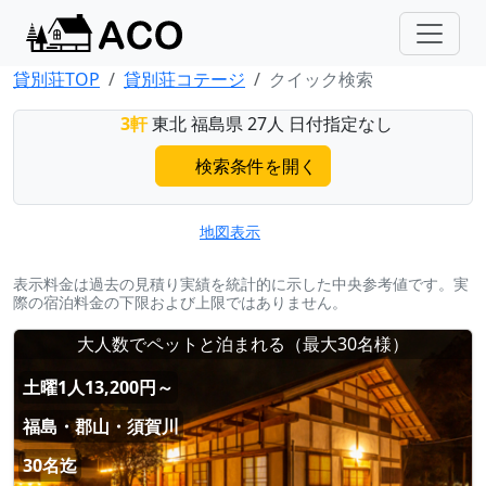
貸別荘TOP
貸別荘コテージ
クイック検索
3軒
東北 福島県 27人 日付指定なし
検索条件を開く
地図表示
表示料金は過去の見積り実績を統計的に示した中央参考値です。実
際の宿泊料金の下限および上限ではありません。
大人数でペットと泊まれる（最大30名様）
土曜1人13,200円～
福島・郡山・須賀川
30名迄