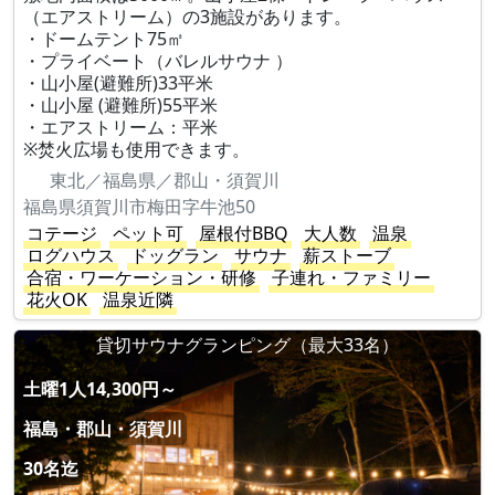
（エアストリーム）の3施設があります。
・ドームテント75㎡
・プライベート（バレルサウナ ）
・山小屋(避難所)33平米
・山小屋 (避難所)55平米
・エアストリーム：平米
※焚火広場も使用できます。
東北／福島県／郡山・須賀川
福島県須賀川市梅田字牛池50
コテージ
ペット可
屋根付BBQ
大人数
温泉
ログハウス
ドッグラン
サウナ
薪ストーブ
合宿・ワーケーション・研修
子連れ・ファミリー
花火OK
温泉近隣
貸切サウナグランピング（最大33名）
土曜1人14,300円～
福島・郡山・須賀川
30名迄