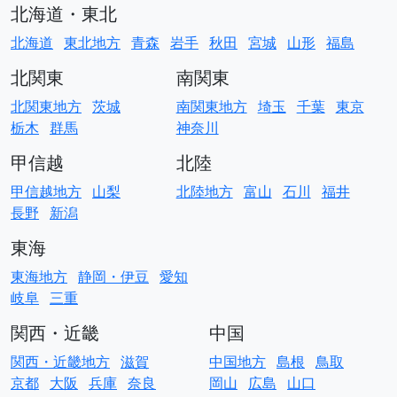
北海道・東北
北海道
東北地方
青森
岩手
秋田
宮城
山形
福島
北関東
南関東
北関東地方
茨城
南関東地方
埼玉
千葉
東京
栃木
群馬
神奈川
甲信越
北陸
甲信越地方
山梨
北陸地方
富山
石川
福井
長野
新潟
東海
東海地方
静岡・伊豆
愛知
岐阜
三重
関西・近畿
中国
関西・近畿地方
滋賀
中国地方
島根
鳥取
京都
大阪
兵庫
奈良
岡山
広島
山口