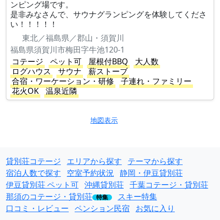
ンピング場です。
是非みなさんで、サウナグランピングを体験してくださ
い！！！！！
東北／福島県／郡山・須賀川
福島県須賀川市梅田字牛池120-1
コテージ
ペット可
屋根付BBQ
大人数
ログハウス
サウナ
薪ストーブ
合宿・ワーケーション・研修
子連れ・ファミリー
花火OK
温泉近隣
地図表示
貸別荘コテージ
エリアから探す
テーマから探す
宿泊人数で探す
空室予約状況
静岡・伊豆貸別荘
伊豆貸別荘 ペット可
沖縄貸別荘
千葉コテージ・貸別荘
那須のコテージ・貸別荘
スキー特集
特集
口コミ・レビュー
ペンション民宿
お気に入り