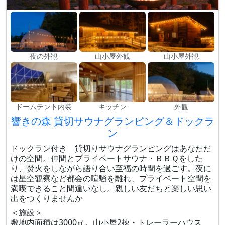
夜の外観
山小屋外観
山小屋外観
ドームテント内装
キッチン
外観
響きの森 貸切サウナグランピング＆ドックラ
ン
ドックラン付き 貸切りサウナグランピングはあなただ
けの空間。仲間とプライベートサウナ・ＢＢＱをした
り、焚火をしながら語り合い至福の時間を過ごす。夜に
は星空観察など都会の喧騒を離れ、プライベート空間を
満喫できること間違いなし。親しい友だちと楽しい思い
出をつくりませんか
＜施設＞
敷地内面積は3000㎡。山小屋2棟・トレーラーハウス