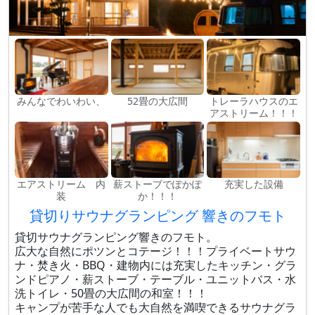
みんなでわいわい、
52畳の大広間
トレーラハウスのエ
アストリーム！！！
エアストリーム 内
薪ストーブでぽかぽ
充実した設備
装
か！！！
貸切りサウナグランピング 響きのフモト
貸切サウナグランピング響きのフモト。
広大な自然にポツンとコテージ！！！プライベートサウ
ナ・焚き火・BBQ・建物内には充実したキッチン・グラ
ンドピアノ・薪ストーブ・テーブル・ユニットバス・水
洗トイレ・50畳の大広間の和室！！！
キャンプが苦手な人でも大自然を満喫できるサウナグラ