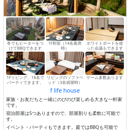
冬でもヒーターをつ
1F和室（14名着席
ホワイトボードを使
けてBBQできます
時）
った会議もできます
1Fリビング。18名で
リビングのソファベ
ゲーム多数あります
パーティできます。
ッド（3名就寝時）
f life house
家族・お友だちと一緒にのびのび楽しめる大きな一軒家
です。
宿泊部屋は5つありますので、部屋割りも柔軟に可能で
す。
イベント・パーティもできます。庭ではBBQも可能で