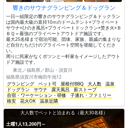
響きのサウナグランピング＆ドッグラン
一日一組限定の響きのサウナグランピング＆ドックラン
は国内最大級の直径10ｍのドームテント×プライベート
サウナ×ひのき風呂×プライベートドックラン×焚き火×Ｂ
ＢＱ＝最強のプライベートアウトドア施設です。
最大25名様まで宿泊可能、団体、家族、親戚の集まりな
ど自分たちだけのプライベート空間を堪能してくださ
い。
周りに民家がなくポツンと一軒家をイメージしたアウト
ドア施設です。
東北／福島県／郡山・須賀川
福島県須賀川市梅田牛池12
グランピング
ペット可
屋根付BBQ
大人数
温泉
ドッグラン
サウナ
露天風呂
薪ストーブ
合宿・ワーケーション・研修
子連れ・ファミリー
格安
花火OK
温泉近隣
大人数でペットと泊まれる（最大30名様）
土曜1人13,200円～