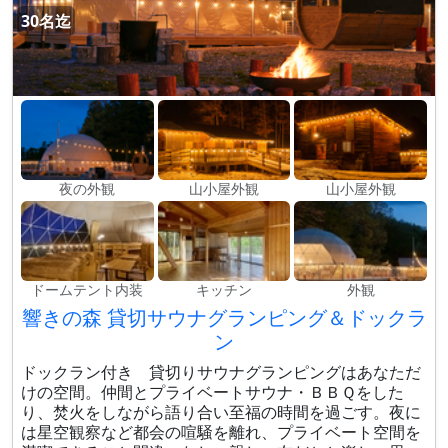
30名迄
夜の外観
山小屋外観
山小屋外観
ドームテント内装
キッチン
外観
響きの森 貸切サウナグランピング＆ドックラ
ン
ドックラン付き 貸切りサウナグランピングはあなただ
けの空間。仲間とプライベートサウナ・ＢＢＱをした
り、焚火をしながら語り合い至福の時間を過ごす。夜に
は星空観察など都会の喧騒を離れ、プライベート空間を