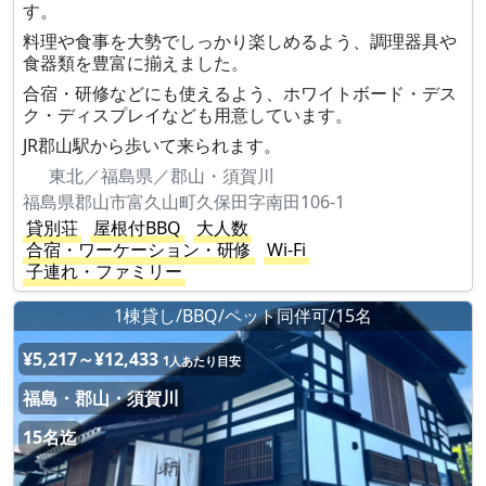
す。
料理や食事を大勢でしっかり楽しめるよう、調理器具や
食器類を豊富に揃えました。
合宿・研修などにも使えるよう、ホワイトボード・デス
ク・ディスプレイなども用意しています。
JR郡山駅から歩いて来られます。
東北／福島県／郡山・須賀川
福島県郡山市富久山町久保田字南田106-1
貸別荘
屋根付BBQ
大人数
合宿・ワーケーション・研修
Wi-Fi
子連れ・ファミリー
1棟貸し/BBQ/ペット同伴可/15名
¥5,217～¥12,433
1人あたり目安
福島・郡山・須賀川
15名迄