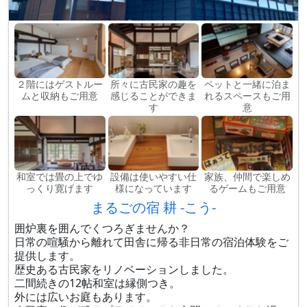
２階にはゲストルー
所々に古民家の趣を
ペットと一緒に泊ま
ムと収納もご用意
感じることができま
れるスペースもご用
す
意
和室では畳の上でゆ
設備は使いやすい仕
家族、仲間で楽しめ
っくり寛げます
様になっています
るゲームもご用意
まるごの宿 耕 -こう-
囲炉裏を囲んでくつろぎませんか？
日常の喧騒から離れて田舎に帰る非日常の宿泊体験をご
提供します。
歴史ある古民家をリノベーションしました。
二間続きの12帖和室は縁側つき。
外には広いお庭もあります。