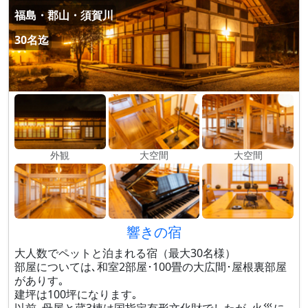
福島・郡山・須賀川
30名迄
外観
大空間
大空間
響きの宿
大人数でペットと泊まれる宿（最大30名様）
部屋については､和室2部屋･100畳の大広間･屋根裏部屋
がありす｡
建坪は100坪になります｡