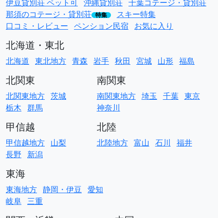
伊豆貸別荘 ペット可
沖縄貸別荘
千葉コテージ・貸別荘
那須のコテージ・貸別荘
スキー特集
特集
口コミ・レビュー
ペンション民宿
お気に入り
北海道・東北
北海道
東北地方
青森
岩手
秋田
宮城
山形
福島
北関東
南関東
北関東地方
茨城
南関東地方
埼玉
千葉
東京
栃木
群馬
神奈川
甲信越
北陸
甲信越地方
山梨
北陸地方
富山
石川
福井
長野
新潟
東海
東海地方
静岡・伊豆
愛知
岐阜
三重