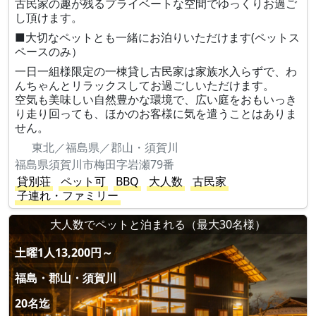
古民家の趣が残るプライベートな空間でゆっくりお過ご
し頂けます。
■大切なペットとも一緒にお泊りいただけます(ペットス
ペースのみ）
一日一組様限定の一棟貸し古民家は家族水入らずで、わ
んちゃんとリラックスしてお過ごしいただけます。
空気も美味しい自然豊かな環境で、広い庭をおもいっき
り走り回っても、ほかのお客様に気を遣うことはありま
せん。
東北／福島県／郡山・須賀川
福島県須賀川市梅田字岩瀬79番
貸別荘
ペット可
BBQ
大人数
古民家
子連れ・ファミリー
大人数でペットと泊まれる（最大30名様）
土曜1人13,200円～
福島・郡山・須賀川
20名迄