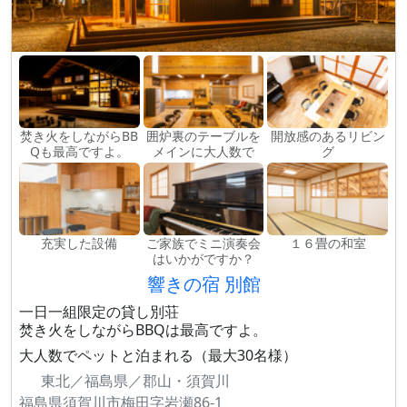
焚き火をしながらBB
囲炉裏のテーブルを
開放感のあるリビン
Qも最高ですよ。
メインに大人数で
グ
充実した設備
ご家族でミニ演奏会
１６畳の和室
はいかがですか？
響きの宿 別館
一日一組限定の貸し別荘
焚き火をしながらBBQは最高ですよ。
大人数でペットと泊まれる（最大30名様）
東北／福島県／郡山・須賀川
福島県須賀川市梅田字岩瀬86-1