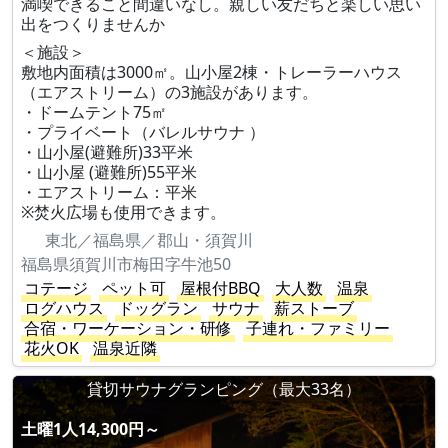
満喫できること間違いなし。親しい友だちと楽しい思い
出をつくりませんか
＜施設＞
敷地内面積は3000㎡。山小屋2棟・トレーラーハウス
（エアストリーム）の3施設があります。
・ドームテント75㎡
・プライベート（バレルサウナ ）
・山小屋(避難所)33平米
・山小屋 (避難所)55平米
・エアストリーム：平米
※焚火広場も使用できます。
東北／福島県／郡山・須賀川
福島県須賀川市梅田字牛池50
コテージ
ペット可
屋根付BBQ
大人数
温泉
ログハウス
ドッグラン
サウナ
薪ストーブ
合宿・ワーケーション・研修
子連れ・ファミリー
花火OK
温泉近隣
貸切サウナグランピング（最大33名）
土曜1人14,300円～