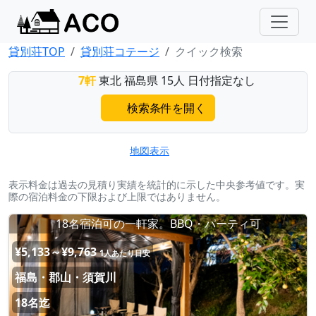
貸別荘TOP
貸別荘コテージ
クイック検索
7軒
東北 福島県 15人 日付指定なし
検索条件を開く
地図表示
表示料金は過去の見積り実績を統計的に示した中央参考値です。実
際の宿泊料金の下限および上限ではありません。
18名宿泊可の一軒家。BBQ・パーティ可
¥5,133～¥9,763
1人あたり目安
福島・郡山・須賀川
18名迄