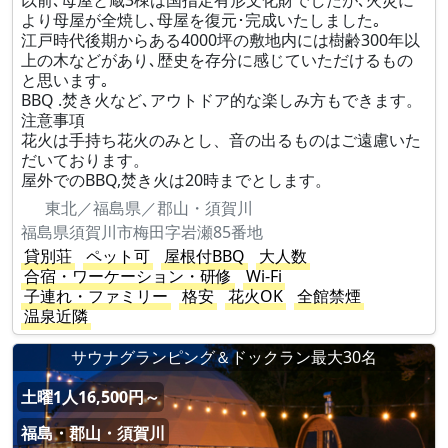
以前､母屋と蔵3棟は国指定有形文化財でしたが､火災に
より母屋が全焼し､母屋を復元･完成いたしました｡
江戸時代後期からある4000坪の敷地内には樹齢300年以
上の木などがあり､歴史を存分に感じていただけるもの
と思います｡
BBQ .焚き火など､アウトドア的な楽しみ方もできます。
注意事項
花火は手持ち花火のみとし、音の出るものはご遠慮いた
だいております。
屋外でのBBQ,焚き火は20時までとします。
東北／福島県／郡山・須賀川
福島県須賀川市梅田字岩瀬85番地
貸別荘
ペット可
屋根付BBQ
大人数
合宿・ワーケーション・研修
Wi-Fi
子連れ・ファミリー
格安
花火OK
全館禁煙
温泉近隣
サウナグランピング＆ドックラン最大30名
土曜1人16,500円～
福島・郡山・須賀川