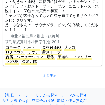
ナ・焚き火・BBQ・建物内には充実したキッチン・グラ
ンドピアノ・薪ストーブ・テーブル・ユニットバス・水
洗トイレ・50畳の大広間の和室！！！
キャンプが苦手な人でも大自然を満喫できるサウナグラ
ンピング場です。
是非みなさんで、サウナグランピングを体験してくださ
い！！！！！
東北／福島県／郡山・須賀川
福島県須賀川市梅田字牛池120-1
コテージ
ペット可
屋根付BBQ
大人数
ログハウス
サウナ
薪ストーブ
合宿・ワーケーション・研修
子連れ・ファミリー
花火OK
温泉近隣
地図表示
貸別荘コテージ
エリアから探す
テーマから探す
宿泊人数で探す
空室予約状況
静岡・伊豆貸別荘