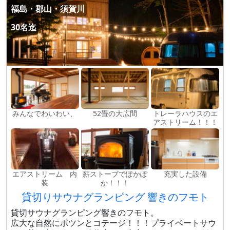
福島・郡山・須賀川
30名迄
みんなでわいわい、
52畳の大広間
トレーラハウスのエ
アストリーム！！！
エアストリーム 内
薪ストーブでぽかぽ
充実した設備
装
か！！！
貸切りサウナグランピング 響きのフモト
貸切サウナグランピング響きのフモト。
広大な自然にポツンとコテージ！！！プライベートサウ