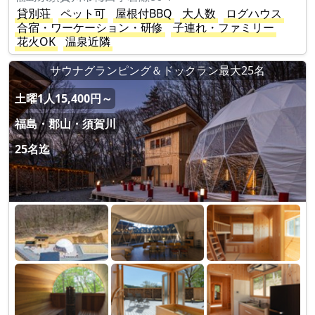
貸別荘
ペット可
屋根付BBQ
大人数
ログハウス
合宿・ワーケーション・研修
子連れ・ファミリー
花火OK
温泉近隣
サウナグランピング＆ドックラン最大25名
土曜1人15,400円～
福島・郡山・須賀川
25名迄