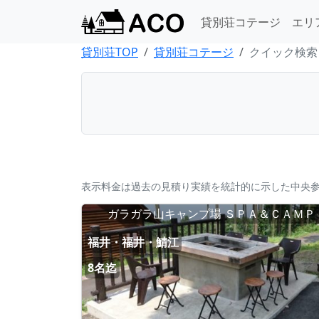
貸別荘コテージ
エリ
貸別荘TOP
貸別荘コテージ
クイック検索
表示料金は過去の見積り実績を統計的に示した中央
ガラガラ山キャンプ場 ＳＰＡ＆ＣＡＭＰ
福井・福井・鯖江
8名迄