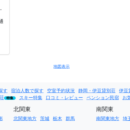
・
通
地図表示
探す
宿泊人数で探す
空室予約状況
静岡・伊豆貸別荘
伊豆
荘
スキー特集
口コミ・レビュー
ペンション民宿
お
特集
北関東
南関東
形
北関東地方
茨城
栃木
群馬
南関東地方
埼