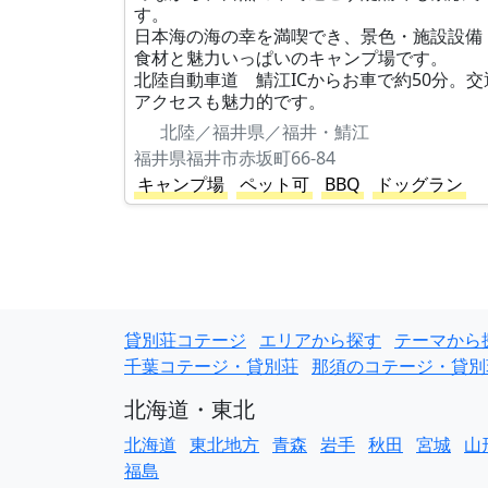
す。
日本海の海の幸を満喫でき、景色・施設設備
食材と魅力いっぱいのキャンプ場です。
北陸自動車道 鯖江ICからお車で約50分。交
アクセスも魅力的です。
北陸／福井県／福井・鯖江
福井県福井市赤坂町66-84
キャンプ場
ペット可
BBQ
ドッグラン
貸別荘コテージ
エリアから探す
テーマから
千葉コテージ・貸別荘
那須のコテージ・貸別
北海道・東北
北海道
東北地方
青森
岩手
秋田
宮城
山
福島