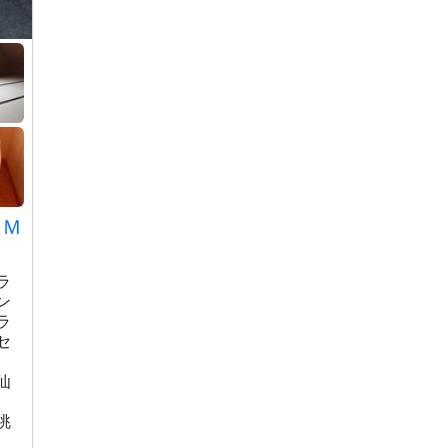
ＡＭ
ラ
ン
ラ
セ
仙
眺