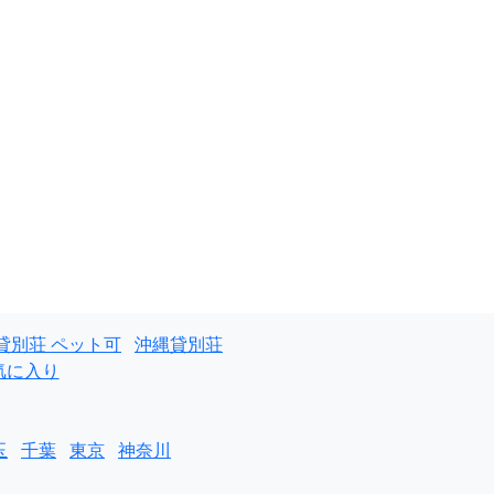
貸別荘 ペット可
沖縄貸別荘
気に入り
玉
千葉
東京
神奈川