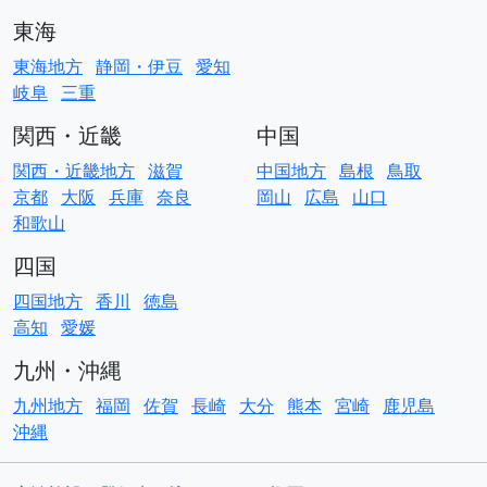
東海
東海地方
静岡・伊豆
愛知
岐阜
三重
関西・近畿
中国
関西・近畿地方
滋賀
中国地方
島根
鳥取
京都
大阪
兵庫
奈良
岡山
広島
山口
和歌山
四国
四国地方
香川
徳島
高知
愛媛
九州・沖縄
九州地方
福岡
佐賀
長崎
大分
熊本
宮崎
鹿児島
沖縄