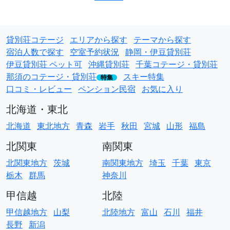
貸別荘コテージ
エリアから探す
テーマから探す
宿泊人数で探す
空室予約状況
静岡・伊豆貸別荘
伊豆貸別荘 ペット可
沖縄貸別荘
千葉コテージ・貸別荘
那須のコテージ・貸別荘
スキー特集
特集
口コミ・レビュー
ペンション民宿
お気に入り
北海道・東北
北海道
東北地方
青森
岩手
秋田
宮城
山形
福島
北関東
南関東
北関東地方
茨城
南関東地方
埼玉
千葉
東京
栃木
群馬
神奈川
甲信越
北陸
甲信越地方
山梨
北陸地方
富山
石川
福井
長野
新潟