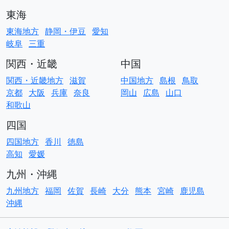
東海
東海地方
静岡・伊豆
愛知
岐阜
三重
関西・近畿
中国
関西・近畿地方
滋賀
中国地方
島根
鳥取
京都
大阪
兵庫
奈良
岡山
広島
山口
和歌山
四国
四国地方
香川
徳島
高知
愛媛
九州・沖縄
九州地方
福岡
佐賀
長崎
大分
熊本
宮崎
鹿児島
沖縄