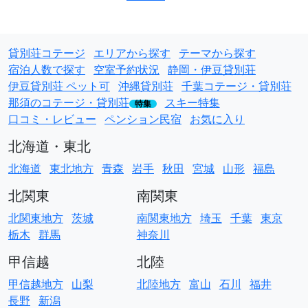
貸別荘コテージ
エリアから探す
テーマから探す
宿泊人数で探す
空室予約状況
静岡・伊豆貸別荘
伊豆貸別荘 ペット可
沖縄貸別荘
千葉コテージ・貸別荘
那須のコテージ・貸別荘
スキー特集
特集
口コミ・レビュー
ペンション民宿
お気に入り
北海道・東北
北海道
東北地方
青森
岩手
秋田
宮城
山形
福島
北関東
南関東
北関東地方
茨城
南関東地方
埼玉
千葉
東京
栃木
群馬
神奈川
甲信越
北陸
甲信越地方
山梨
北陸地方
富山
石川
福井
長野
新潟