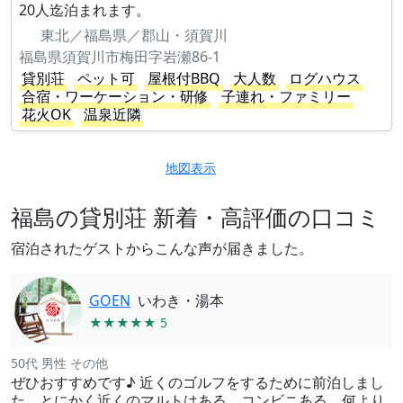
20人迄泊まれます。
東北／福島県／郡山・須賀川
福島県須賀川市梅田字岩瀬86-1
貸別荘
ペット可
屋根付BBQ
大人数
ログハウス
合宿・ワーケーション・研修
子連れ・ファミリー
花火OK
温泉近隣
地図表示
福島の貸別荘 新着・高評価の口コミ
宿泊されたゲストからこんな声が届きました。
GOEN
いわき・湯本
★★★★★ 5
50代 男性 その他
ぜひおすすめです♪ 近くのゴルフをするために前泊しまし
た。とにかく近くのマルトはある、コンビニある、何より