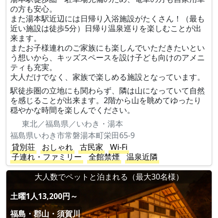
の方も安心。
また湯本駅近辺には日帰り入浴施設がたくさん！（最も
近い施設は徒歩5分）日帰り温泉巡りを楽しむことが出
来ます。
またお子様連れのご家族にも楽しんでいただきたいとい
う想いから、キッズスペースを設け子ども向けのアメニ
ティも充実。
大人だけでなく、家族で楽しめる施設となっています。
駅徒歩圏の立地にも関わらず、隣は山になっていて自然
を感じることが出来ます。2階から山を眺めてゆったり
穏やかな時間を楽しんでください。
東北／福島県／いわき・湯本
福島県いわき市常磐湯本町栄田65-9
貸別荘
おしゃれ
古民家
Wi-Fi
子連れ・ファミリー
全館禁煙
温泉近隣
大人数でペットと泊まれる（最大30名様）
土曜1人13,200円～
福島・郡山・須賀川