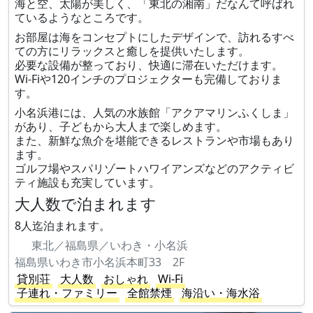
海と空、太陽が美しく、「東北の湘南」だなんて呼ばれ
ているようなところです。
お部屋は海をコンセプトにしたデザインで、訪れるすべ
ての方にリラックスと癒しを提供いたします。
必要な設備が整っており、快適に滞在いただけます。
Wi-Fiや120インチのプロジェクターも完備しておりま
す。
小名浜港には、人気の水族館「アクアマリンふくしま」
があり、子どもから大人まで楽しめます。
また、新鮮な魚介を堪能できるレストランや市場もあり
ます。
ゴルフ場やスパリゾートハワイアンズなどのアクティビ
ティ施設も充実しています。
大人数で泊まれます
8人迄泊まれます。
東北／福島県／いわき・小名浜
福島県いわき市小名浜本町33 2F
貸別荘
大人数
おしゃれ
Wi-Fi
子連れ・ファミリー
全館禁煙
海沿い・海水浴