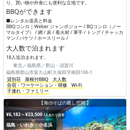
り、買い物や外食にも便利な立地です。
BBQができます
■レンタル道具と料金
BBQコンロ｜Weber ジャンボジョー / BQコンロ（ノー
マルタイプ） / 網 / 炭 / 着火材 / 軍手 / トング / チャッカ
マン / バケツ / ホースリール /
大人数で泊まれます
18人迄泊まれます。
東北／福島県／郡山・須賀川
福島県郡山市富久山町久保田字南田106-1
貸別荘
屋根付BBQ
大人数
合宿・ワーケーション・研修
Wi-Fi
子連れ・ファミリー
【海のそばの癒し空間 】
¥6,182～¥23,500
1人あたり目安
福島・いわき・小名浜