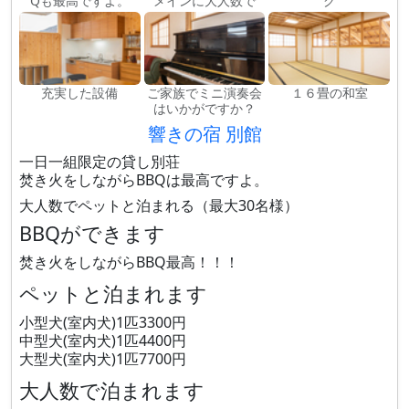
Qも最高ですよ。
メインに大人数で
グ
充実した設備
ご家族でミニ演奏会
１６畳の和室
はいかがですか？
響きの宿 別館
一日一組限定の貸し別荘
焚き火をしながらBBQは最高ですよ。
大人数でペットと泊まれる（最大30名様）
BBQができます
焚き火をしながらBBQ最高！！！
ペットと泊まれます
小型犬(室内犬)1匹3300円
中型犬(室内犬)1匹4400円
大型犬(室内犬)1匹7700円
大人数で泊まれます