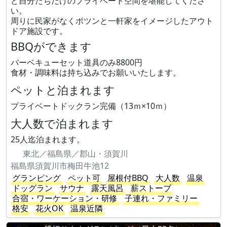
ど自分たちだけのプライベート空間を堪能してくださ
い。
周りに民家がなくポツンと一軒家をイメージしたアウト
ドア施設です。
BBQができます
バーベキューセット道具のみ8800円
食材・調味料は持ち込みでお願いいたします。
ペットと泊まれます
プライベートドックラン完備（13ｍ×10ｍ）
大人数で泊まれます
25人迄泊まれます。
東北／福島県／郡山・須賀川
福島県須賀川市梅田牛池12
グランピング
ペット可
屋根付BBQ
大人数
温泉
ドッグラン
サウナ
露天風呂
薪ストーブ
合宿・ワーケーション・研修
子連れ・ファミリー
格安
花火OK
温泉近隣