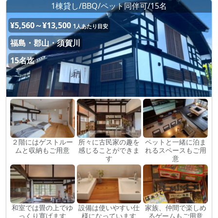
1棟貸し/BBQ/ペット同伴可/15名
¥5,560～¥13,500
1人あたり目安
福島・郡山・須賀川
15名迄
２階にはゲストルー
所々に古民家の趣を
ペットと一緒に泊ま
ムと収納もご用意
感じることができま
れるスペースもご用
す
意
和室では畳の上でゆ
設備は使いやすい仕
家族、仲間で楽しめ
っくり寛げます
様になっています
るゲームもご用意