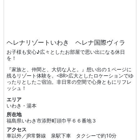
ヘレナリゾートいわき ヘレナ国際ヴィラ
お子様も安心♪広々としたお部屋で思い出になる休日
を！
『家族と、仲間と、大切な人と。』想い出の１ページに
残るリゾート体験を。<BR>広大としたロケーションでゆ
ったりとしたご宿泊。非日常の空間で心身ともにリフレ
ッシュ！
エリア
いわき・湯本
所在地
福島県いわき市添野町頭巾平６６番地３
アクセス
車以外／JR常磐線 泉駅下車 タクシーで約10分