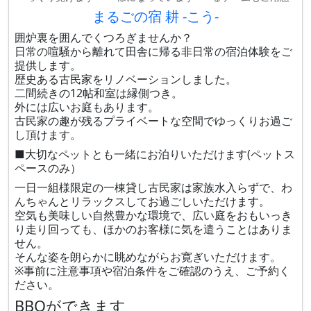
まるごの宿 耕 -こう-
囲炉裏を囲んでくつろぎませんか？
日常の喧騒から離れて田舎に帰る非日常の宿泊体験をご
提供します。
歴史ある古民家をリノベーションしました。
二間続きの12帖和室は縁側つき。
外には広いお庭もあります。
古民家の趣が残るプライベートな空間でゆっくりお過ご
し頂けます。
■大切なペットとも一緒にお泊りいただけます(ペットス
ペースのみ）
一日一組様限定の一棟貸し古民家は家族水入らずで、わ
んちゃんとリラックスしてお過ごしいただけます。
空気も美味しい自然豊かな環境で、広い庭をおもいっき
り走り回っても、ほかのお客様に気を遣うことはありま
せん。
そんな姿を朗らかに眺めながらお寛ぎいただけます。
※事前に注意事項や宿泊条件をご確認のうえ、ご予約く
ださい。
BBQができます