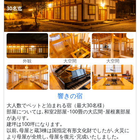
30名迄
外観
大空間
大空間
響きの宿
大人数でペットと泊まれる宿（最大30名様）
部屋については､和室2部屋･100畳の大広間･屋根裏部屋
がありす｡
建坪は100坪になります｡
以前､母屋と蔵3棟は国指定有形文化財でしたが､火災に
より母屋が全焼し､母屋を復元･完成いたしました｡