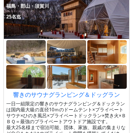
福島・郡山・須賀川
25名迄
響きのサウナグランピング＆ドッグラン
一日一組限定の響きのサウナグランピング＆ドックラン
は国内最大級の直径10ｍのドームテント×プライベート
サウナ×ひのき風呂×プライベートドックラン×焚き火×Ｂ
ＢＱ＝最強のプライベートアウトドア施設です。
最大25名様まで宿泊可能、団体、家族、親戚の集まりな