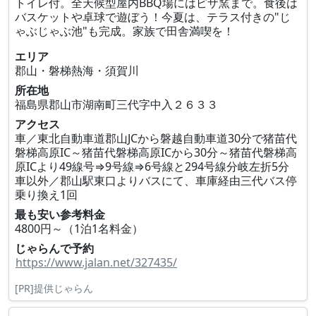
トイレ付。全天候型屋内BBQ場にはピザ窯まで。食後は
バスケットや卓球で遊ぼう！今夏は、テラス付きの"じ
ゃぶじゃぶ池"も完成。家族で田舎満喫を！
エリア
郡山・磐梯熱海・須賀川
所在地
福島県郡山市湖南町三代字中入２６３３
アクセス
車／東北自動車道郡山JCから磐越自動車道30分で猪苗代
磐梯高原IC～猪苗代磐梯高原ICから30分～猪苗代磐梯高
原ICより49線号⇒9号線⇒6号線と294号線分岐左折5分
車以外／郡山駅東口よりバスにて、車庫経由三代バス停
乗り換え1回
最も安い参考料金
4800円～（1泊1名料金）
じゃらんで予約
https://www.jalan.net/327435/
[PR]提供じゃらん