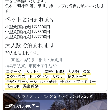
チをご準備いたします。
食材・調味料.箸、紙皿、紙コップは各自お願いいたしま
す。
ペットと泊まれます
小型犬(室内犬)1匹3300円
中型犬(室内犬)1匹5500円
大型犬(室内犬)1匹7700円
大人数で泊まれます
30人迄泊まれます。
東北／福島県／郡山・須賀川
福島県須賀川市梅田字牛池50
コテージ
ペット可
屋根付BBQ
大人数
温泉
ログハウス
ドッグラン
サウナ
薪ストーブ
合宿・ワーケーション・研修
子連れ・ファミリー
花火OK
温泉近隣
サウナグランピング＆ドックラン最大25名
土曜1人15,400円～