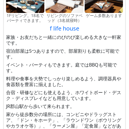
1Fリビング。18名で
リビングのソファベ
ゲーム多数あります
パーティできます。
ッド（3名就寝時）
f life house
家族・お友だちと一緒にのびのび楽しめる大きな一軒家
です。
宿泊部屋は5つありますので、部屋割りも柔軟に可能で
す。
イベント・パーティもできます。庭ではBBQも可能で
す。
料理や食事を大勢でしっかり楽しめるよう、調理器具や
食器類を豊富に揃えました。
合宿・研修などにも使えるよう、ホワイトボード・デス
ク・ディスプレイなども用意しています。
JR郡山駅から歩いて来られます。
家から徒歩数分の場所には、コンビニやドラッグスト
ア、「ドン・キホーテ」、「ラウンドワン（ボウリング
やカラオケ等）」、「ラーメン屋」「定食屋」などがあ