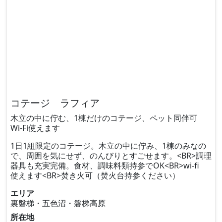
コテージ ラフィア
木立の中に佇む、1棟だけのコテージ、ペット同伴可
Wi-Fi使えます
1日1組限定のコテージ。木立の中に佇み、1棟のみなの
で、周囲を気にせず、のんびりとすごせます。<BR>調理
器具も充実完備。食材、調味料類持参でOK<BR>wi-fi
使えます<BR>焚き火可（焚火台持参ください）
エリア
裏磐梯・五色沼・磐梯高原
所在地