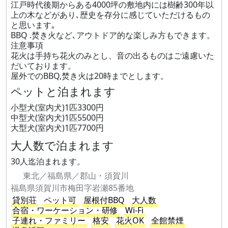
江戸時代後期からある4000坪の敷地内には樹齢300年以
上の木などがあり､歴史を存分に感じていただけるもの
と思います｡
BBQ .焚き火など､アウトドア的な楽しみ方もできます。
注意事項
花火は手持ち花火のみとし、音の出るものはご遠慮いた
だいております。
屋外でのBBQ,焚き火は20時までとします。
ペットと泊まれます
小型犬(室内犬)1匹3300円
中型犬(室内犬)1匹5500円
大型犬(室内犬)1匹7700円
大人数で泊まれます
30人迄泊まれます。
東北／福島県／郡山・須賀川
福島県須賀川市梅田字岩瀬85番地
貸別荘
ペット可
屋根付BBQ
大人数
合宿・ワーケーション・研修
Wi-Fi
子連れ・ファミリー
格安
花火OK
全館禁煙