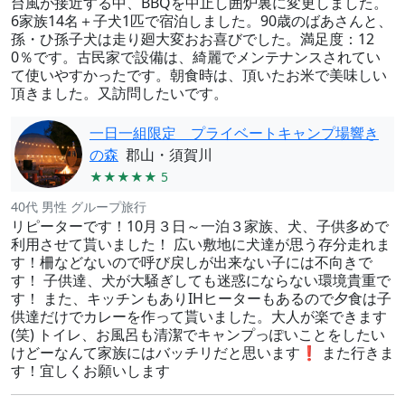
台風が接近する中、BBQを中止し囲炉裏に変更しました。
6家族14名＋子犬1匹で宿泊しました。90歳のばあさんと、
孫・ひ孫子犬は走り廻大変おお喜びでした。満足度：12
0％です。古民家で設備は、綺麗でメンテナンスされてい
て使いやすかったです。朝食時は、頂いたお米で美味しい
頂きました。又訪問したいです。
一日一組限定 プライベートキャンプ場響き
の森
郡山・須賀川
★★★★★ 5
40代 男性 グループ旅行
リピーターです！10月３日～一泊３家族、犬、子供多めで
利用させて貰いました！ 広い敷地に犬達が思う存分走れま
す！柵などないので呼び戻しが出来ない子には不向きで
す！ 子供達、犬が大騒ぎしても迷惑にならない環境貴重で
す！ また、キッチンもありIHヒーターもあるので夕食は子
供達だけでカレーを作って貰いました。大人が楽できます
(笑) トイレ、お風呂も清潔でキャンプっぽいことをしたい
けどーなんて家族にはバッチリだと思います❗ また行きま
す！宜しくお願いします