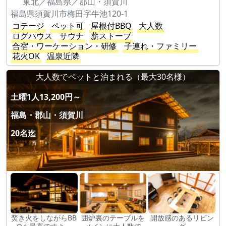
東北／福島県／郡山・須賀川
福島県須賀川市梅田字牛池120-1
コテージ
ペット可
屋根付BBQ
大人数
ログハウス
サウナ
薪ストーブ
合宿・ワーケーション・研修
子連れ・ファミリー
花火OK
温泉近隣
大人数でペットと泊まれる（最大30名様）
土曜1人13,200円～
福島・郡山・須賀川
20名迄
焚き火をしながらBB
囲炉裏のテーブルを
開放感のあるリビン