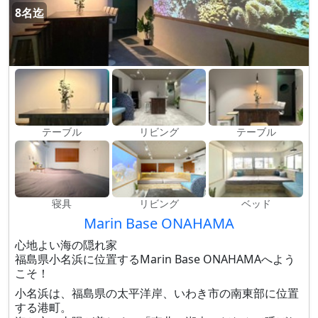
8名迄
テーブル
リビング
テーブル
寝具
リビング
ベッド
Marin Base ONAHAMA
心地よい海の隠れ家
福島県小名浜に位置するMarin Base ONAHAMAへよう
こそ！
小名浜は、福島県の太平洋岸、いわき市の南東部に位置
する港町。