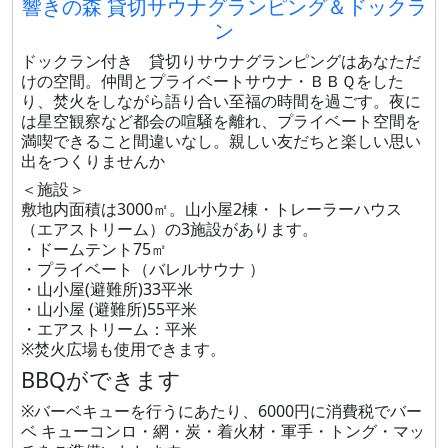
響きの森 貸切サウナグランピング＆ドックラ
ン
ドックラン付き 貸切りサウナグランピングはあなただ
けの空間。仲間とプライベートサウナ・ＢＢＱをした
り、焚火をしながら語り合い至福の時間を過ごす。夜に
は星空観察など都会の喧騒を離れ、プライベート空間を
満喫できること間違いなし。親しい友だちと楽しい思い
出をつくりませんか
＜施設＞
敷地内面積は3000㎡。山小屋2棟・トレーラーハウス
（エアストリーム）の3施設があります。
・ドームテント75㎡
・プライベート（バレルサウナ ）
・山小屋(避難所)33平米
・山小屋 (避難所)55平米
・エアストリーム：平米
※焚火広場も使用できます。
BBQができます
※バーベキューを行うにあたり、6000円に消費税でバー
ベ キューコンロ・網・炭・着火材・軍手・トング・マッ