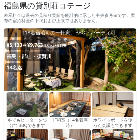
福島県の貸別荘コテージ
表示料金は過去の見積り実績を統計的に示した中央参考値です。実
際の宿泊料金の下限および上限ではありません。
18名宿泊可の一軒家。BBQ・パーティ可
¥5,133～¥9,763
1人あたり目安
福島・郡山・須賀川
18名迄
冬でもヒーターをつ
1F和室（14名着席
ホワイトボードを使
けてBBQできます
時）
った会議もできます