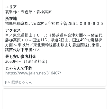
エリア
裏磐梯・五色沼・磐梯高原
所在地
福島県耶麻郡北塩原村大字桧原字曽原山１０９６‐６０５
アクセス
車／東北道郡山ＪＣＴより磐越道を会津方面へ～猪苗代
磐梯高原ＩＣ～国道115，県道2経由、国道459で裏磐梯
方面へ 車以外／東北新幹線郡山駅より磐越西線に乗換、
猪苗代駅下車後バス
最も安い参考料金
3650円～（1泊1名料金）
じゃらんで予約
https://www.jalan.net/316407/
[PR]提供じゃらん