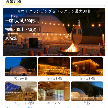
温泉近隣
サウナグランピング＆ドックラン最大30名
土曜1人16,500円～
福島・郡山・須賀川
30名迄
夜の外観
山小屋外観
山小屋外観
ドームテント内装
キッチン
外観