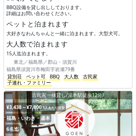
BBQ設備を貸し出ししております。
詳細はお問い合わせください。
ペットと泊まれます
大好きなわんちゃんと一緒に泊まれます。大型犬可。
大人数で泊まれます
15人迄泊まれます。
東北／福島県／郡山・須賀川
福島県須賀川市梅田字岩瀬79番
貸別荘
ペット可
BBQ
大人数
古民家
子連れ・ファミリー
古民家一棟貸し/湯本駅徒歩12分/
¥3,438～¥7,800
1人あたり目安
福島・いわき・湯本
6名迄