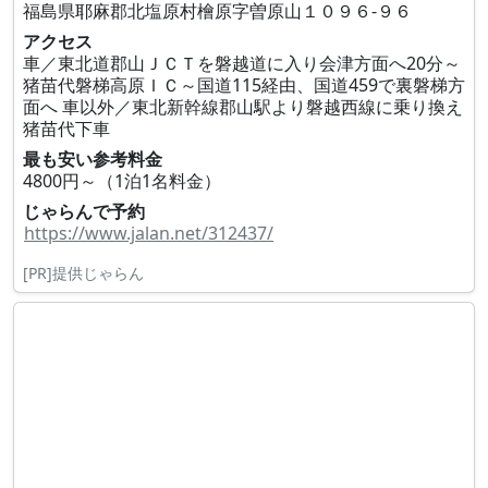
福島県耶麻郡北塩原村檜原字曽原山１０９６‐９６
アクセス
車／東北道郡山ＪＣＴを磐越道に入り会津方面へ20分～
猪苗代磐梯高原ＩＣ～国道115経由、国道459で裏磐梯方
面へ 車以外／東北新幹線郡山駅より磐越西線に乗り換え
猪苗代下車
最も安い参考料金
4800円～（1泊1名料金）
じゃらんで予約
https://www.jalan.net/312437/
[PR]提供じゃらん