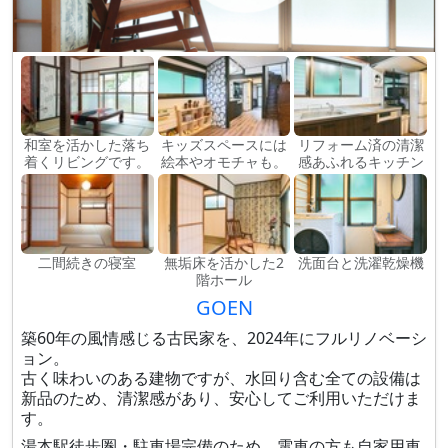
和室を活かした落ち
キッズスペースには
リフォーム済の清潔
着くリビングです。
絵本やオモチャも。
感あふれるキッチン
二間続きの寝室
無垢床を活かした2
洗面台と洗濯乾燥機
階ホール
GOEN
築60年の風情感じる古民家を、2024年にフルリノベーシ
ョン。
古く味わいのある建物ですが、水回り含む全ての設備は
新品のため、清潔感があり、安心してご利用いただけま
す。
湯本駅徒歩圏・駐車場完備のため、電車の方も自家用車