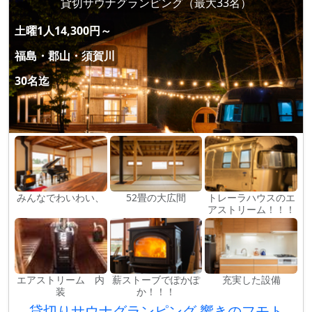
貸切サウナグランピング（最大33名）
土曜1人14,300円～
福島・郡山・須賀川
30名迄
みんなでわいわい、
52畳の大広間
トレーラハウスのエ
アストリーム！！！
エアストリーム 内
薪ストーブでぽかぽ
充実した設備
装
か！！！
貸切りサウナグランピング 響きのフモト