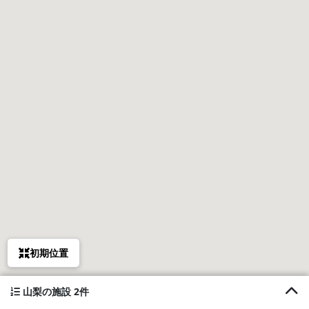
初期位置
山梨の施設 2件
1. サウナ&リバー貸別荘のんびり荘道志